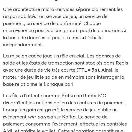
Une architecture micro‑services sépare clairement les
responsabilités : un service de jeu, un service de
paiement, un service de conformité. Chaque
micro‑service possède son propre pool de connexions à
la base de données et peut être mis à l’échelle
indépendamment.
La mise en cache joue un rôle crucial. Les données de
solde et les états de transaction sont stockés dans Redis
avec une durée de vie très courte (TTL = 5 s). Ainsi, le
moteur de jeu lit le solde en mémoire sans interroger la
base relationnelle à chaque pari.
Les files d’attente comme Kafka ou RabbitMQ
décorrèlent les actions de jeu des écritures de paiement.
Lorsqu’un gain est généré, le service de jeu publie un
événement
win‑earned
sur Kafka. Le service de
paiement consomme l’événement, effectue les contrôles
AML et crédite le wallet. Cette séparation garantit que