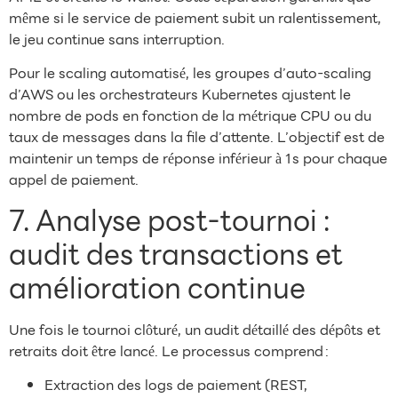
même si le service de paiement subit un ralentissement,
le jeu continue sans interruption.
Pour le scaling automatisé, les groupes d’auto‑scaling
d’AWS ou les orchestrateurs Kubernetes ajustent le
nombre de pods en fonction de la métrique CPU ou du
taux de messages dans la file d’attente. L’objectif est de
maintenir un temps de réponse inférieur à 1 s pour chaque
appel de paiement.
7. Analyse post‑tournoi :
audit des transactions et
amélioration continue
Une fois le tournoi clôturé, un audit détaillé des dépôts et
retraits doit être lancé. Le processus comprend :
Extraction des logs de paiement (REST,