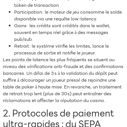
token de transaction.
Participation : le moteur de jeu consomme le solde
disponible via une requête low‑latency.
Gains : les crédits sont crédités dans le wallet,
souvent en temps réel grâce à des messages
pub/sub.
Retrait : le système vérifie les limites, lance le
processus de sortie et notifie le joueur.
Les points de latence les plus fréquents se situent au
niveau des vérifications anti‑fraude et des confirmations
bancaires. Un délai de 3 s à la validation du dépôt peut
suffire à décourager un joueur pressé de rejoindre une
table de poker à haute mise. En revanche, un traitement
de retrait trop lent (plus de 30 s) peut entraîner des
réclamations et affecter la réputation du casino.
2. Protocoles de paiement
ultra‑rapides : du SEPA