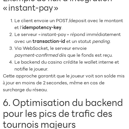
« instant‑pay »
Le client envoie un POST /deposit avec le montant
et l’
idempotency‑key
.
Le serveur « instant‑pay » répond immédiatement
avec un
transaction‑id
et un statut
pending
.
Via WebSocket, le serveur envoie
payment‑confirmed
dès que le fonds est reçu.
Le backend du casino crédite le wallet interne et
notifie le joueur.
Cette approche garantit que le joueur voit son solde mis
à jour en moins de 2 secondes, même en cas de
surcharge du réseau.
6. Optimisation du backend
pour les pics de trafic des
tournois majeurs