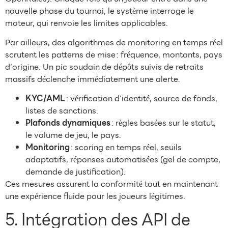
nouvelle phase du tournoi, le système interroge le
moteur, qui renvoie les limites applicables.
Par ailleurs, des algorithmes de monitoring en temps réel
scrutent les patterns de mise : fréquence, montants, pays
d’origine. Un pic soudain de dépôts suivis de retraits
massifs déclenche immédiatement une alerte.
KYC/AML
: vérification d’identité, source de fonds,
listes de sanctions.
Plafonds dynamiques
: règles basées sur le statut,
le volume de jeu, le pays.
Monitoring
: scoring en temps réel, seuils
adaptatifs, réponses automatisées (gel de compte,
demande de justification).
Ces mesures assurent la conformité tout en maintenant
une expérience fluide pour les joueurs légitimes.
5. Intégration des API de