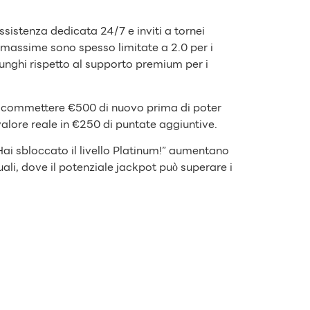
assistenza dedicata 24/7 e inviti a tornei
te massime sono spesso limitate a 2.0 per i
ù lunghi rispetto al supporto premium per i
 scommettere €500 di nuovo prima di poter
valore reale in €250 di puntate aggiuntive.
“Hai sbloccato il livello Platinum!” aumentano
ali, dove il potenziale jackpot può superare i