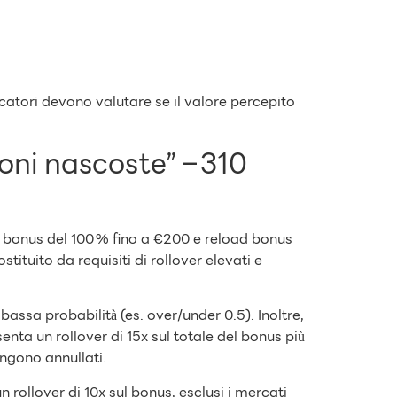
iocatori devono valutare se il valore percepito
ioni nascoste” – 310
t bonus del 100 % fino a €200 e reload bonus
tituito da requisiti di rollover elevati e
bassa probabilità (es. over/under 0.5). Inoltre,
enta un rollover di 15x sul totale del bonus più
engono annullati.
rollover di 10x sul bonus, esclusi i mercati