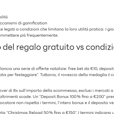
ilità
canismi di gamification
e legati a condizioni che limitano la loro utilità pratica. I g
commettere più frequentemente.
o del regalo gratuito vs condiz
ncia una serie di offerte natalizie: free bet da €10, deposi
s per festeggiare”. Tuttavia, il rovescio della medaglia è cos
over di 8x sull’importo della scommessa, esclusi i mercati a 
, altrimenti scade. Un “Deposit Bonus 100 % fino a €200” pres
ocatore non rispetta i termini, l’intero bonus e il deposito v
a “Christmas Reload 50 % fino a €150”. I termini indicano un 