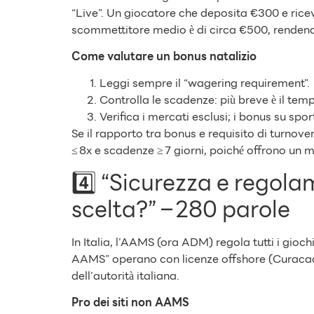
“Live”. Un giocatore che deposita €300 e rice
scommettitore medio è di circa €500, rendendo 
Come valutare un bonus natalizio
Leggi sempre il “wagering requirement”.
Controlla le scadenze: più breve è il tempo,
Verifica i mercati esclusi; i bonus su spor
Se il rapporto tra bonus e requisito di turnover
≤ 8x e scadenze ≥ 7 giorni, poiché offrono un ma
4️⃣ “Sicurezza e regol
scelta?” – 280 parole
In Italia, l’AAMS (ora ADM) regola tutti i gioc
AAMS” operano con licenze offshore (Curacao, 
dell’autorità italiana.
Pro dei siti non AAMS