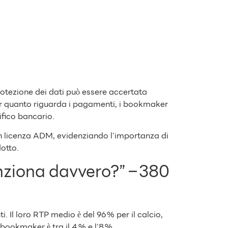
 protezione dei dati può essere accertata
 Per quanto riguarda i pagamenti, i bookmaker
ifico bancario.
n licenza ADM, evidenziando l’importanza di
dotto.
unziona davvero?” – 380
 Il loro RTP medio è del 96 % per il calcio,
 bookmaker è tra il 4 % e l’8 %.