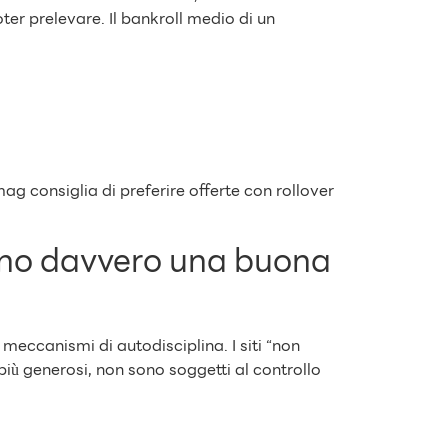
er prelevare. Il bankroll medio di un
mag consiglia di preferire offerte con rollover
sono davvero una buona
 meccanismi di autodisciplina. I siti “non
iù generosi, non sono soggetti al controllo