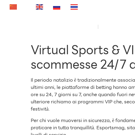
TH
ZH-CN
EN
RU
HOME
ABOUT US
Virtual Sports & VI
scommesse 24/7 a
Il periodo natalizio è tradizionalmente associ
ultimi anni, le piattaforme di betting hanno 
ore su 24, 7 giorni su 7, anche quando fuori n
ulteriore richiamo ai programmi VIP che, sec
festività.
Per chi vuole muoversi in sicurezza, è fondamen
praticare in tutta tranquillità. Esportsmag, si
livelli di servizio.