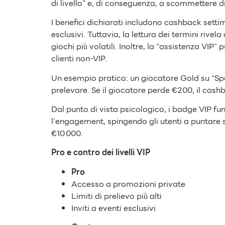
di livello” e, di conseguenza, a scommettere di
I benefici dichiarati includono cashback settima
esclusivi. Tuttavia, la lettura dei termini riv
giochi più volatili. Inoltre, la “assistenza VIP
clienti non‑VIP.
Un esempio pratico: un giocatore Gold su “S
prelevare. Se il giocatore perde €200, il cashb
Dal punto di vista psicologico, i badge VIP fun
l’engagement, spingendo gli utenti a puntare s
€10 000.
Pro e contro dei livelli VIP
Pro
Accesso a promozioni private
Limiti di prelievo più alti
Inviti a eventi esclusivi