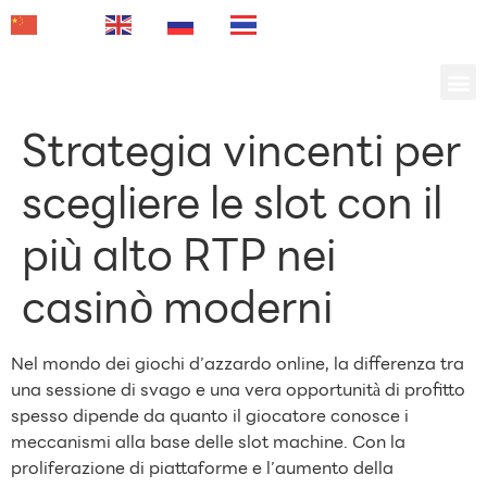
TH
ZH-CN
EN
RU
Strategia vincenti per
scegliere le slot con il
più alto RTP nei
casinò moderni
Nel mondo dei giochi d’azzardo online, la differenza tra
una sessione di svago e una vera opportunità di profitto
spesso dipende da quanto il giocatore conosce i
meccanismi alla base delle slot machine. Con la
proliferazione di piattaforme e l’aumento della