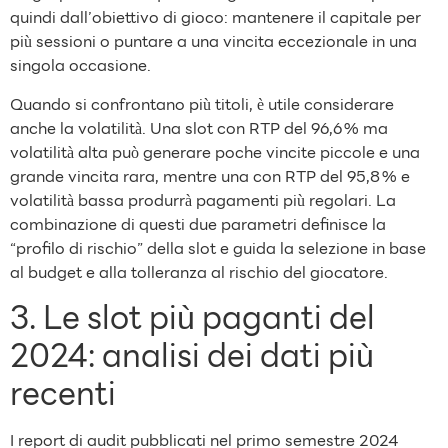
quindi dall’obiettivo di gioco: mantenere il capitale per
più sessioni o puntare a una vincita eccezionale in una
singola occasione.
Quando si confrontano più titoli, è utile considerare
anche la volatilità. Una slot con RTP del 96,6 % ma
volatilità alta può generare poche vincite piccole e una
grande vincita rara, mentre una con RTP del 95,8 % e
volatilità bassa produrrà pagamenti più regolari. La
combinazione di questi due parametri definisce la
“profilo di rischio” della slot e guida la selezione in base
al budget e alla tolleranza al rischio del giocatore.
3. Le slot più paganti del
2024: analisi dei dati più
recenti
I report di audit pubblicati nel primo semestre 2024