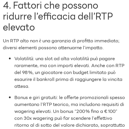
4. Fattori che possono
ridurre l’efficacia dell’RTP
elevato
Un RTP alto non è una garanzia di profitto immediato;
diversi elementi possono attenuarne l’impatto.
Volatilità: una slot ad alta volatilità può pagare
raramente, ma con importi elevati. Anche con RTP
del 98 %, un giocatore con budget limitato può
esaurire il bankroll prima di raggiungere la vincita
attesa.
Bonus e giri gratuiti: le offerte promozionali spesso
aumentano l’RTP teorico, ma includono requisiti di
wagering elevati. Un bonus “200 % fino a € 100”
con 30x wagering può far scendere l’effettivo
ritorno al di sotto del valore dichiarato, soprattutto