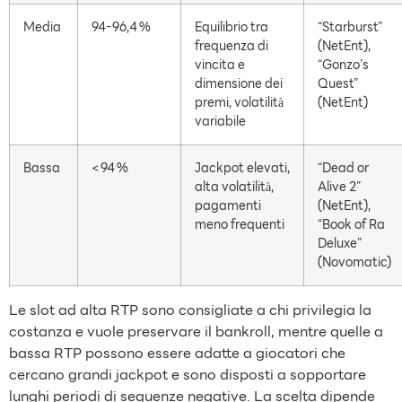
Media
94‑96,4 %
Equilibrio tra
“Starburst”
frequenza di
(NetEnt),
vincita e
“Gonzo’s
dimensione dei
Quest”
premi, volatilità
(NetEnt)
variabile
Bassa
< 94 %
Jackpot elevati,
“Dead or
alta volatilità,
Alive 2”
pagamenti
(NetEnt),
meno frequenti
“Book of Ra
Deluxe”
(Novomatic)
Le slot ad alta RTP sono consigliate a chi privilegia la
costanza e vuole preservare il bankroll, mentre quelle a
bassa RTP possono essere adatte a giocatori che
cercano grandi jackpot e sono disposti a sopportare
lunghi periodi di sequenze negative. La scelta dipende