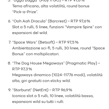
“Ugga Bugga” (Play’n GO) – RTP 97,8 %
Tema africano, alta volatilità, round bonus
“Pick‑a‑Prize”.
“Ooh Aah Dracula” (Barcrest) – RTP 97,6 %
Slot a 5 rulli, 5 linee, funzioni “Vampire Spins” con
espansioni del wild.
“Space Wars” (Betsoft) – RTP 97,5 %
Ambientazione sci‑fi, 5 rulli, 30 linee, round “Space
Bonus” con moltiplicatori.
“The Dog House Megaways” (Pragmatic Play) –
RTP 97,3 %
Megaways dinamico (1024‑11776 modi), volatilità
alta, giri gratuiti con sticky wild.
“Starburst” (NetEnt) – RTP 96,9 %
Iconica slot a 5 rulli, 10 linee, volatilità bassa,
espansioni wild su tutti i rulli.