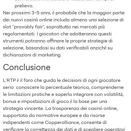
prelievo.
Nei prossimi 3‑5 anni, è probabile che la maggior parte
dei nuovi casinò online includa almeno una selezione di
slot “provably fair”, soprattutto nei mercati più
regolamentati. I giocatori che adotteranno questi
strumenti potranno affinare le proprie strategie di
selezione, basandosi su dati verificabili anziché su
dichiarazioni di marketing.
Conclusione
L’RTP è il faro che guida le decisioni di ogni giocatore
serio: conoscere la percentuale teorica, comprenderne
le limitazioni pratiche e saperla integrare con volatilità,
bonus e impostazioni di gioco è la base per una
strategia vincente. La trasparenza dei casinò online,
supportata da normative europee e da risorse
indipendenti come Copperalliance, consente di
verificare la correttezza dei dati e di scegliere operatori