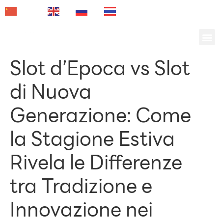
TH
ZH-CN
EN
RU
Slot d’Epoca vs Slot
di Nuova
Generazione: Come
la Stagione Estiva
Rivela le Differenze
tra Tradizione e
Innovazione nei