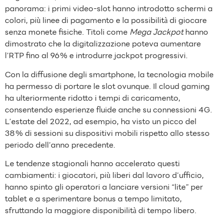
panorama: i primi video‑slot hanno introdotto schermi a
colori, più linee di pagamento e la possibilità di giocare
senza monete fisiche. Titoli come
Mega Jackpot
hanno
dimostrato che la digitalizzazione poteva aumentare
l’RTP fino al 96 % e introdurre jackpot progressivi.
Con la diffusione degli smartphone, la tecnologia mobile
ha permesso di portare le slot ovunque. Il cloud gaming
ha ulteriormente ridotto i tempi di caricamento,
consentendo esperienze fluide anche su connessioni 4G.
L’estate del 2022, ad esempio, ha visto un picco del
38 % di sessioni su dispositivi mobili rispetto allo stesso
periodo dell’anno precedente.
Le tendenze stagionali hanno accelerato questi
cambiamenti: i giocatori, più liberi dal lavoro d’ufficio,
hanno spinto gli operatori a lanciare versioni “lite” per
tablet e a sperimentare bonus a tempo limitato,
sfruttando la maggiore disponibilità di tempo libero.