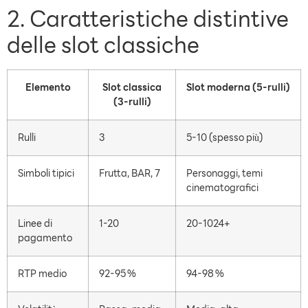
2. Caratteristiche distintive
delle slot classiche
Elemento
Slot classica
Slot moderna (5‑rulli)
(3‑rulli)
Rulli
3
5‑10 (spesso più)
Simboli tipici
Frutta, BAR, 7
Personaggi, temi
cinematografici
Linee di
1‑20
20‑1024+
pagamento
RTP medio
92‑95 %
94‑98 %