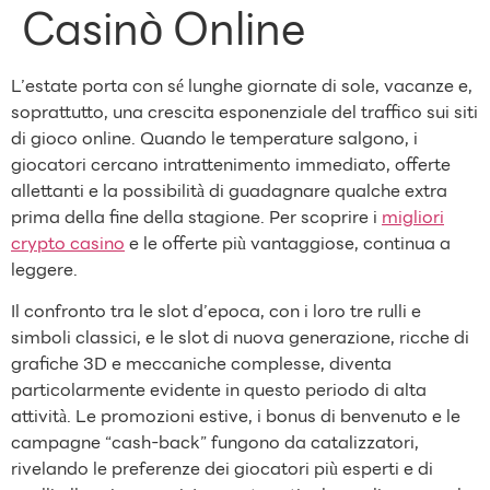
Casinò Online
L’estate porta con sé lunghe giornate di sole, vacanze e,
soprattutto, una crescita esponenziale del traffico sui siti
di gioco online. Quando le temperature salgono, i
giocatori cercano intrattenimento immediato, offerte
allettanti e la possibilità di guadagnare qualche extra
prima della fine della stagione. Per scoprire i
migliori
crypto casino
e le offerte più vantaggiose, continua a
leggere.
Il confronto tra le slot d’epoca, con i loro tre rulli e
simboli classici, e le slot di nuova generazione, ricche di
grafiche 3D e meccaniche complesse, diventa
particolarmente evidente in questo periodo di alta
attività. Le promozioni estive, i bonus di benvenuto e le
campagne “cash‑back” fungono da catalizzatori,
rivelando le preferenze dei giocatori più esperti e di