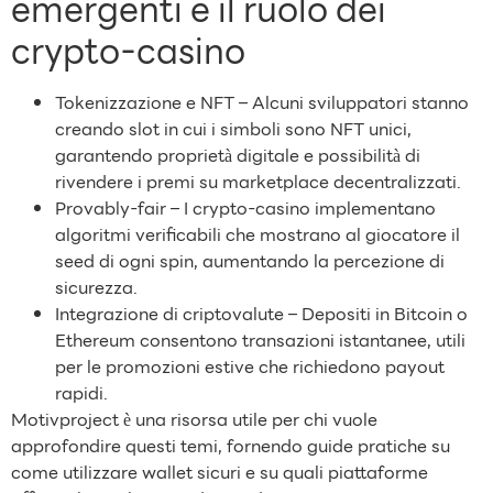
emergenti e il ruolo dei
crypto‑casino
Tokenizzazione e NFT – Alcuni sviluppatori stanno
creando slot in cui i simboli sono NFT unici,
garantendo proprietà digitale e possibilità di
rivendere i premi su marketplace decentralizzati.
Provably‑fair – I crypto‑casino implementano
algoritmi verificabili che mostrano al giocatore il
seed di ogni spin, aumentando la percezione di
sicurezza.
Integrazione di criptovalute – Depositi in Bitcoin o
Ethereum consentono transazioni istantanee, utili
per le promozioni estive che richiedono payout
rapidi.
Motivproject è una risorsa utile per chi vuole
approfondire questi temi, fornendo guide pratiche su
come utilizzare wallet sicuri e su quali piattaforme