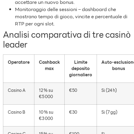
accettare un nuovo bonus.
Monitoraggio delle sessioni – dashboard che
mostrano tempo di gioco, vincite e percentuale di
RTP per ogni slot.
Analisi comparativa di tre casinò
leader
Operatore
Cashback
Limite
Auto‑esclusion
max
deposito
bonus
giornaliero
Casino A
12 % su
€50
Sì (24 h)
€5 000
Casino B
10 % su
€30
Sì (7 gg)
€3 000
Casino C
15 % su
€100
Sì