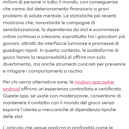
milioni di persone in tutto il mondo, con conseguenze
che vanno dal deterioramento finanziario a gravi
problemi di salute mentale. Le statistiche più recenti
mostrano che, nonostante le campagne di
sensibilizzazione, la dipendenza da slot e scommesse
online continua a crescere, soprattutto tra i giocatori più
giovani, attratti da interfacce luminose e promesse di
guadagni rapidi. In questo contesto, le piattaforme di
gioco hanno la responsabilità di offrire non solo
divertimento, ma anche strumenti concreti per prevenire
e mitigare i comportamenti a rischio.
Per chi cerca alternative sane, le
migliori app poker
android
offrono un’esperienza controllata e certificata.
Queste app, se usate con moderazione, consentono di
mantenere il contatto con il mondo del gioco senza
esporre l’utente a meccaniche di dipendenza tipiche
delle slot.
L’articolo che segue analizza in profondità come le