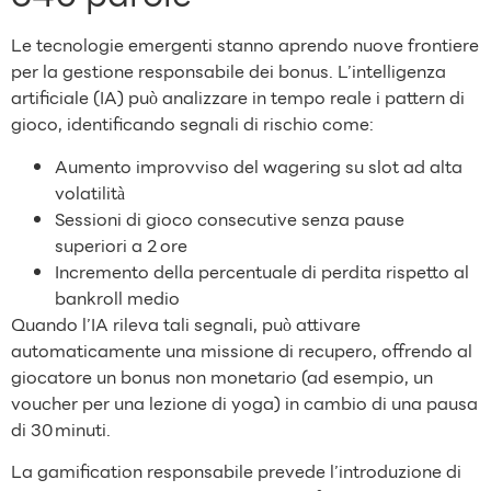
Le tecnologie emergenti stanno aprendo nuove frontiere
per la gestione responsabile dei bonus. L’intelligenza
artificiale (IA) può analizzare in tempo reale i pattern di
gioco, identificando segnali di rischio come:
Aumento improvviso del wagering su slot ad alta
volatilità
Sessioni di gioco consecutive senza pause
superiori a 2 ore
Incremento della percentuale di perdita rispetto al
bankroll medio
Quando l’IA rileva tali segnali, può attivare
automaticamente una missione di recupero, offrendo al
giocatore un bonus non monetario (ad esempio, un
voucher per una lezione di yoga) in cambio di una pausa
di 30 minuti.
La gamification responsabile prevede l’introduzione di