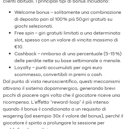
clienti abituali. I principali tipi di bonus includono:
Welcome bonus – solitamente una combinazione
di deposito pari al 100 % più 50 giri gratuiti su
giochi selezionati.
Free spin – giri gratuiti limitati a una determinata
slot, spesso con un valore di vincita massimo di
€10.
Cashback – rimborso di una percentuale (5‑15 %)
delle perdite nette su base settimanale o mensile.
Loyalty – punti accumulati per ogni euro
scommesso, convertibili in premi o cash.
Dal punto di vista neuroscientifico, questi meccanismi
attivano il sistema dopaminergico, generando brevi
picchi di piacere ogni volta che il giocatore riceve una
ricompensa. L’effetto “reward‑loop” è più intenso
quando il bonus è condizionato a un requisito di
wagering (ad esempio 30x il valore del bonus), perché il
giocatore è spinto a prolungare la sessione per