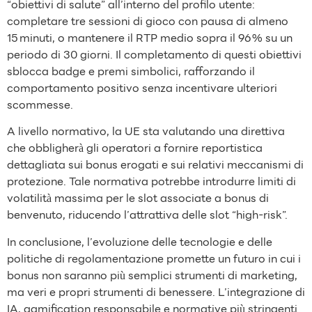
“obiettivi di salute” all’interno del profilo utente:
completare tre sessioni di gioco con pausa di almeno
15 minuti, o mantenere il RTP medio sopra il 96 % su un
periodo di 30 giorni. Il completamento di questi obiettivi
sblocca badge e premi simbolici, rafforzando il
comportamento positivo senza incentivare ulteriori
scommesse.
A livello normativo, la UE sta valutando una direttiva
che obbligherà gli operatori a fornire reportistica
dettagliata sui bonus erogati e sui relativi meccanismi di
protezione. Tale normativa potrebbe introdurre limiti di
volatilità massima per le slot associate a bonus di
benvenuto, riducendo l’attrattiva delle slot “high‑risk”.
In conclusione, l’evoluzione delle tecnologie e delle
politiche di regolamentazione promette un futuro in cui i
bonus non saranno più semplici strumenti di marketing,
ma veri e propri strumenti di benessere. L’integrazione di
IA, gamification responsabile e normative più stringenti