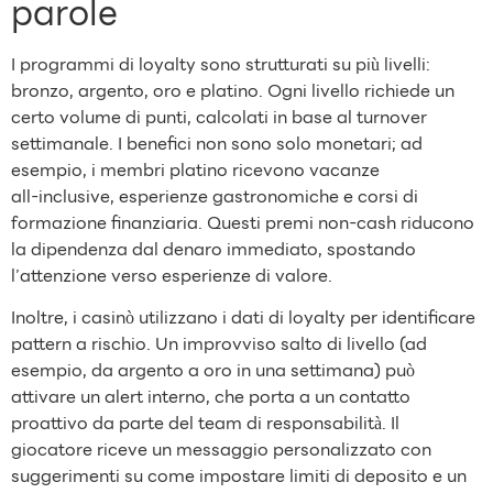
parole
I programmi di loyalty sono strutturati su più livelli:
bronzo, argento, oro e platino. Ogni livello richiede un
certo volume di punti, calcolati in base al turnover
settimanale. I benefici non sono solo monetari; ad
esempio, i membri platino ricevono vacanze
all‑inclusive, esperienze gastronomiche e corsi di
formazione finanziaria. Questi premi non‑cash riducono
la dipendenza dal denaro immediato, spostando
l’attenzione verso esperienze di valore.
Inoltre, i casinò utilizzano i dati di loyalty per identificare
pattern a rischio. Un improvviso salto di livello (ad
esempio, da argento a oro in una settimana) può
attivare un alert interno, che porta a un contatto
proattivo da parte del team di responsabilità. Il
giocatore riceve un messaggio personalizzato con
suggerimenti su come impostare limiti di deposito e un