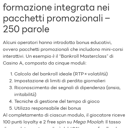
formazione integrata nei
pacchetti promozionali –
250 parole
Alcuni operatori hanno introdotto bonus educativi,
ovvero pacchetti promozionali che includono mini‑corsi
interattivi. Un esempio è il “Bankroll Masterclass” di
Casino A, composto da cinque moduli:
Calcolo del bankroll ideale (RTP × volatilità)
Impostazione di limiti di perdita giornalieri
Riconoscimento dei segnali di dipendenza (ansia,
irritabilità)
Tecniche di gestione del tempo di gioco
Utilizzo responsabile dei bonus
Al completamento di ciascun modulo, il giocatore riceve
100 punti loyalty e 2 free spin su
Mega Moolah
. Il tasso