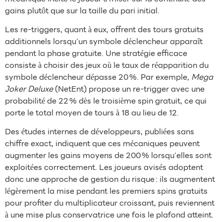
gains plutôt que sur la taille du pari initial.
Les re‑triggers, quant à eux, offrent des tours gratuits
additionnels lorsqu’un symbole déclencheur apparaît
pendant la phase gratuite. Une stratégie efficace
consiste à choisir des jeux où le taux de réapparition du
symbole déclencheur dépasse 20 %. Par exemple,
Mega
Joker Deluxe
(NetEnt) propose un re‑trigger avec une
probabilité de 22 % dès le troisième spin gratuit, ce qui
porte le total moyen de tours à 18 au lieu de 12.
Des études internes de développeurs, publiées sans
chiffre exact, indiquent que ces mécaniques peuvent
augmenter les gains moyens de 200 % lorsqu’elles sont
exploitées correctement. Les joueurs avisés adoptent
donc une approche de gestion du risque : ils augmentent
légèrement la mise pendant les premiers spins gratuits
pour profiter du multiplicateur croissant, puis reviennent
à une mise plus conservatrice une fois le plafond atteint.