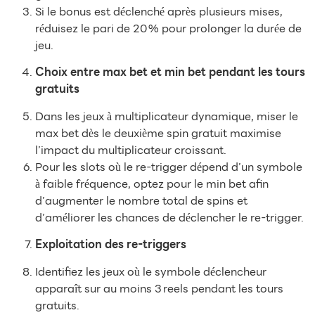
Si le bonus est déclenché après plusieurs mises,
réduisez le pari de 20 % pour prolonger la durée de
jeu.
Choix entre max bet et min bet pendant les tours
gratuits
Dans les jeux à multiplicateur dynamique, miser le
max bet dès le deuxième spin gratuit maximise
l’impact du multiplicateur croissant.
Pour les slots où le re‑trigger dépend d’un symbole
à faible fréquence, optez pour le min bet afin
d’augmenter le nombre total de spins et
d’améliorer les chances de déclencher le re‑trigger.
Exploitation des re‑triggers
Identifiez les jeux où le symbole déclencheur
apparaît sur au moins 3 reels pendant les tours
gratuits.