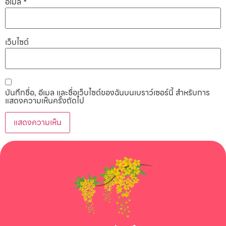
อีเมล
*
เว็บไซต์
บันทึกชื่อ, อีเมล และชื่อเว็บไซต์ของฉันบนเบราว์เซอร์นี้ สำหรับการ
แสดงความเห็นครั้งถัดไป