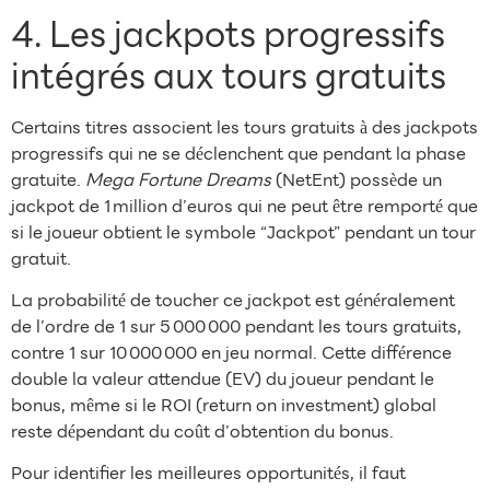
4. Les jackpots progressifs
intégrés aux tours gratuits
Certains titres associent les tours gratuits à des jackpots
progressifs qui ne se déclenchent que pendant la phase
gratuite.
Mega Fortune Dreams
(NetEnt) possède un
jackpot de 1 million d’euros qui ne peut être remporté que
si le joueur obtient le symbole “Jackpot” pendant un tour
gratuit.
La probabilité de toucher ce jackpot est généralement
de l’ordre de 1 sur 5 000 000 pendant les tours gratuits,
contre 1 sur 10 000 000 en jeu normal. Cette différence
double la valeur attendue (EV) du joueur pendant le
bonus, même si le ROI (return on investment) global
reste dépendant du coût d’obtention du bonus.
Pour identifier les meilleures opportunités, il faut