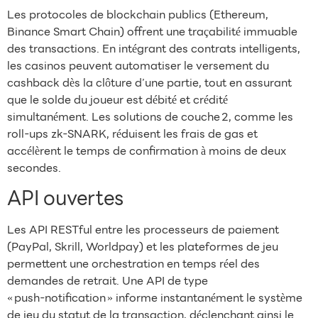
Les protocoles de blockchain publics (Ethereum,
Binance Smart Chain) offrent une traçabilité immuable
des transactions. En intégrant des contrats intelligents,
les casinos peuvent automatiser le versement du
cashback dès la clôture d’une partie, tout en assurant
que le solde du joueur est débité et crédité
simultanément. Les solutions de couche 2, comme les
roll‑ups zk‑SNARK, réduisent les frais de gas et
accélèrent le temps de confirmation à moins de deux
secondes.
API ouvertes
Les API RESTful entre les processeurs de paiement
(PayPal, Skrill, Worldpay) et les plateformes de jeu
permettent une orchestration en temps réel des
demandes de retrait. Une API de type
« push‑notification » informe instantanément le système
de jeu du statut de la transaction, déclenchant ainsi le