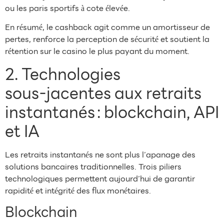
ou les paris sportifs à cote élevée.
En résumé, le cashback agit comme un amortisseur de
pertes, renforce la perception de sécurité et soutient la
rétention sur le casino le plus payant du moment.
2. Technologies
sous‑jacentes aux retraits
instantanés : blockchain, API
et IA
Les retraits instantanés ne sont plus l’apanage des
solutions bancaires traditionnelles. Trois piliers
technologiques permettent aujourd’hui de garantir
rapidité et intégrité des flux monétaires.
Blockchain