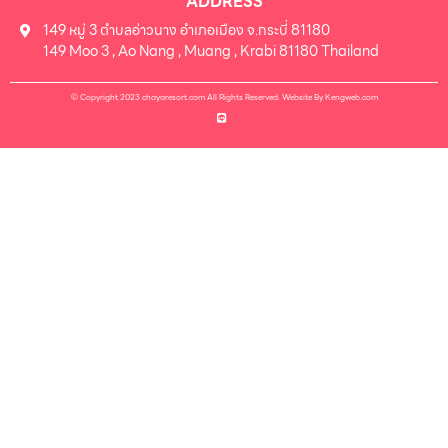
ADDRESS
149 หมู่ 3 ตำบลอ่าวนาง อำเภอเมือง จ.กระบี่ 81180
149 Moo 3 , Ao Nang , Muang , Krabi 81180 Thailand
© Copyright 2023 chayaresort.com All Rights Reserved. Website By
Kengweb.com