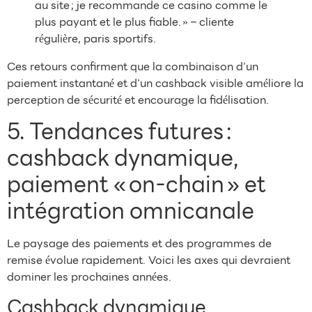
au site ; je recommande ce casino comme le
plus payant et le plus fiable. » – cliente
régulière, paris sportifs.
Ces retours confirment que la combinaison d’un
paiement instantané et d’un cashback visible améliore la
perception de sécurité et encourage la fidélisation.
5. Tendances futures :
cashback dynamique,
paiement « on‑chain » et
intégration omnicanale
Le paysage des paiements et des programmes de
remise évolue rapidement. Voici les axes qui devraient
dominer les prochaines années.
Cashback dynamique