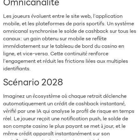
Omnicanalité
Les joueurs évoluent entre le site web, l’application
mobile, et les plateformes de paris sportifs. Un système
omnicanal synchronise le solde de cashback sur tous les
canaux : un gain obtenu sur mobile se reflète
immédiatement sur le tableau de bord du casino en
ligne, et vice‑versa. Cette continuité renforce
l’engagement et réduit les frictions liées aux multiples
identifiants.
Scénario 2028
Imaginez un écosystème où chaque retrait déclenche
automatiquement un crédit de cashback instantané,
vérifié par une IA qui analyse le profil de risque en temps
réel. Le joueur reçoit une notification push, le solde de
son compte casino le plus payant se met à jour, et le
même crédit apparaît instantanément sur son