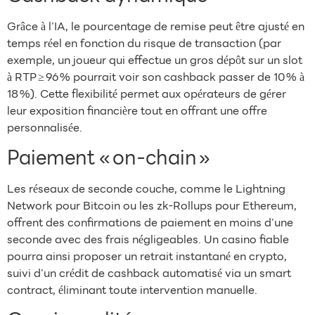
Grâce à l’IA, le pourcentage de remise peut être ajusté en
temps réel en fonction du risque de transaction (par
exemple, un joueur qui effectue un gros dépôt sur un slot
à RTP ≥ 96 % pourrait voir son cashback passer de 10 % à
18 %). Cette flexibilité permet aux opérateurs de gérer
leur exposition financière tout en offrant une offre
personnalisée.
Paiement « on‑chain »
Les réseaux de seconde couche, comme le Lightning
Network pour Bitcoin ou les zk‑Rollups pour Ethereum,
offrent des confirmations de paiement en moins d’une
seconde avec des frais négligeables. Un casino fiable
pourra ainsi proposer un retrait instantané en crypto,
suivi d’un crédit de cashback automatisé via un smart
contract, éliminant toute intervention manuelle.