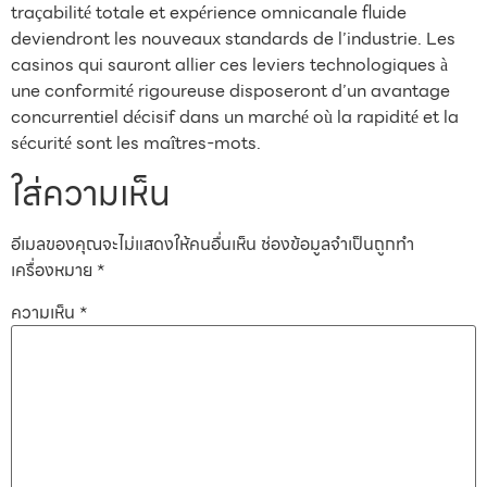
traçabilité totale et expérience omnicanale fluide
deviendront les nouveaux standards de l’industrie. Les
casinos qui sauront allier ces leviers technologiques à
une conformité rigoureuse disposeront d’un avantage
concurrentiel décisif dans un marché où la rapidité et la
sécurité sont les maîtres‑mots.
ใส่ความเห็น
อีเมลของคุณจะไม่แสดงให้คนอื่นเห็น
ช่องข้อมูลจำเป็นถูกทำ
เครื่องหมาย
*
ความเห็น
*