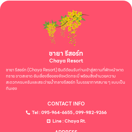
ชายา รีสอร์ท
Chaya Resort
ชายา รีสอร์ท (Chaya Resort) ยินดีต้อนรับท่านเข้าสู่สถานที่พักหน้าหาด
ทราย ขาวสะอาด อันเลื่องชื่อของจังหวัดกระบี่ พร้อมสิ่งอำนวยความ
สะดวกครบครันและสระว่ายน้ำกลางรีสอร์ท ในบรรยากาศสบาย ๆ แบบเป็น
กันเอง
CONTACT INFO
Tel : 095-964-6655 , 099-982-9266
Line : Chaya Rt.