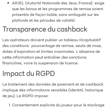
ARJEL (Autorité Nationale des Jeux, France) : exige
que les bonus et les programmes de remise soient
présentés de façon lisible, sans ambiguïté sur les
plafonds et les périodes de validité.
Transparence du cashback
Les opérateurs doivent publier un tableau récapitulatif
des conditions : pourcentage de remise, seuils de mise,
dates d’expiration et limites maximales. L’absence de
cette information peut entraîner des sanctions
financières, voire la suspension de licence.
Impact du RGPD
Le traitement des données de paiement et de cashback
implique des informations sensibles (identité, historique
de jeu). Le RGPD impose :
Consentement explicite du joueur pour le stockage