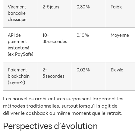
Virement
2–5 jours
0,30 %
Faible
bancaire
classique
API de
10–
0,10 %
Moyenne
paiement
30 secondes
instantané
(ex. PaySafe)
Paiement
2–
0,02 %
Élevée
blockchain
5 secondes
(layer‑2)
Les nouvelles architectures surpassent largement les
méthodes traditionnelles, surtout lorsqu’il s’agit de
délivrer le cashback au même moment que le retrait.
Perspectives d’évolution