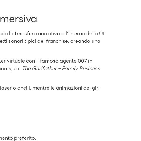
mmersiva
do l’atmosfera narrativa all’interno della UI
etti sonori tipici del franchise, creando una
ker virtuale con il famoso agente 007 in
iams, e il
The Godfather – Family Business
,
aser o anelli, mentre le animazioni dei giri
mento preferito.