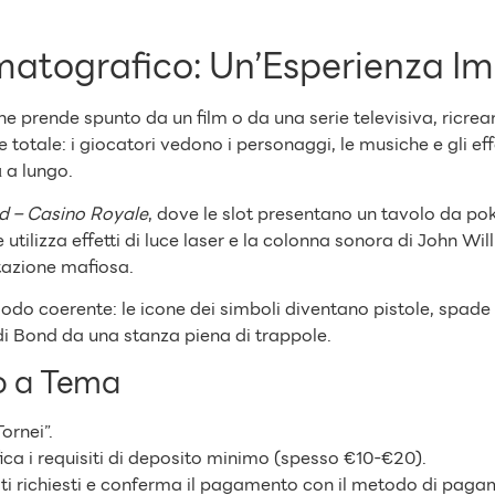
ematografico: Un’Esperienza I
 prende spunto da un film o da una serie televisiva, ricrean
e totale: i giocatori vedono i personaggi, le musiche e gli eff
 a lungo.
 – Casino Royale
, dove le slot presentano un tavolo da po
e utilizza effetti di luce laser e la colonna sonora di John Will
tazione mafiosa.
odo coerente: le icone dei simboli diventano pistole, spade l
di Bond da una stanza piena di trappole.
eo a Tema
ornei”.
fica i requisiti di deposito minimo (spesso €10‑€20).
ti richiesti e conferma il pagamento con il metodo di paga