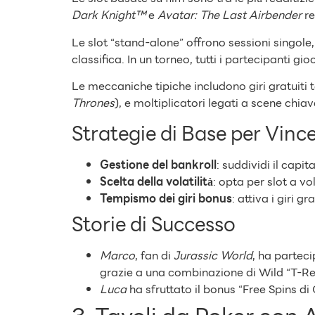
Dark Knight™
e
Avatar: The Last Airbender
re
Le slot “stand‑alone” offrono sessioni singole
classifica. In un torneo, tutti i partecipanti g
Le meccaniche tipiche includono giri gratuiti t
Thrones
), e moltiplicatori legati a scene chiav
Strategie di Base per Vince
Gestione del bankroll
: suddividi il capit
Scelta della volatilità
: opta per slot a vo
Tempismo dei giri bonus
: attiva i giri g
Storie di Successo
Marco
, fan di
Jurassic World
, ha partec
grazie a una combinazione di Wild “T‑Rex
Luca
ha sfruttato il bonus “Free Spins d