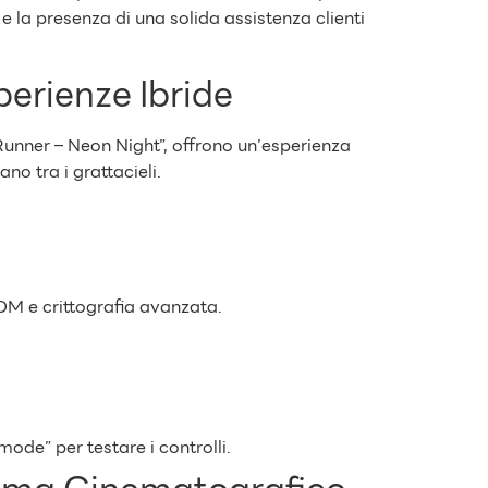
e la presenza di una solida assistenza clienti
perienze Ibride
Runner – Neon Night”, offrono un’esperienza
no tra i grattacieli.
DM e crittografia avanzata.
mode” per testare i controlli.