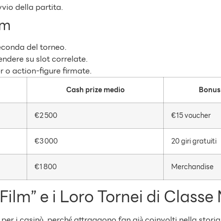
vio della partita.
lm
seconda del torneo.
ndere su slot correlate.
r o action‑figure firmate.
Cash prize medio
Bonus
€2 500
€15 voucher
€3 000
20 giri gratuiti
€1 800
Merchandise
Film” e i Loro Tornei di Class
e per i casinò, perché attraggono fan già coinvolti nella stori