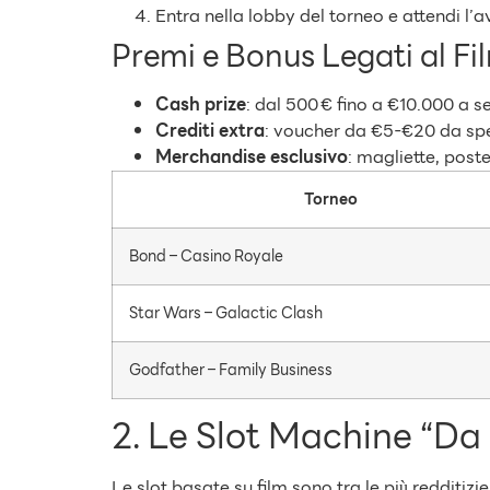
Entra nella lobby del torneo e attendi l’av
Premi e Bonus Legati al Fi
Cash prize
: dal 500 € fino a €10.000 a 
Crediti extra
: voucher da €5‑€20 da spe
Merchandise esclusivo
: magliette, poste
Torneo
Bond – Casino Royale
Star Wars – Galactic Clash
Godfather – Family Business
2. Le Slot Machine “Da 
Le slot basate su film sono tra le più redditizi