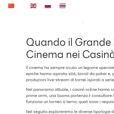
TH
ZH-CN
EN
RU
HOME
ABOUT US
Quando il Grande S
Cinema nei Casin
Il cinema ha sempre avuto un legame speciale c
epiche hanno ispirato slot, tavoli da poker e, 
produzioni live‑stream di tornei ispirati a ser
Nel panorama attuale, i casinò online hanno c
prime armi, una buona partenza è consultare l
funziona un torneo a tema, quali sono i requis
Nel seguito esploreremo le diverse tipologie di