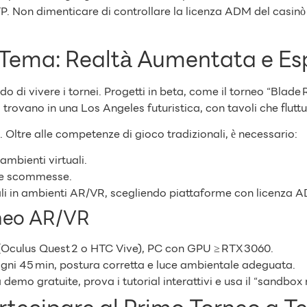
RTP. Non dimenticare di controllare la licenza ADM del casinò 
 a Tema: Realtà Aumentata e Es
di vivere i tornei. Progetti in beta, come il torneo “Blade 
trovano in una Los Angeles futuristica, con tavoli che fluttua
i. Oltre alle competenze di gioco tradizionali, è necessario:
 ambienti virtuali.
lle scommesse.
li in ambienti AR/VR, scegliendo piattaforme con licenza A
rneo AR/VR
 (Oculus Quest 2 o HTC Vive), PC con GPU ≥ RTX 3060.
 ogni 45 min, postura corretta e luce ambientale adeguata.
 demo gratuite, prova i tutorial interattivi e usa il “sandbox 