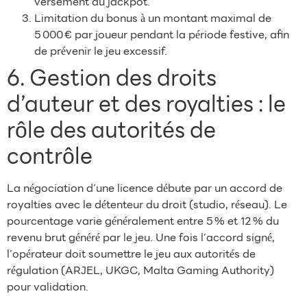
versement du jackpot.
Limitation du bonus à un montant maximal de
5 000 € par joueur pendant la période festive, afin
de prévenir le jeu excessif.
6. Gestion des droits
d’auteur et des royalties : le
rôle des autorités de
contrôle
La négociation d’une licence débute par un accord de
royalties avec le détenteur du droit (studio, réseau). Le
pourcentage varie généralement entre 5 % et 12 % du
revenu brut généré par le jeu. Une fois l’accord signé,
l’opérateur doit soumettre le jeu aux autorités de
régulation (ARJEL, UKGC, Malta Gaming Authority)
pour validation.