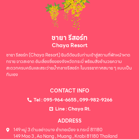
ชายา รีสอร์ท
Chaya Resort
ชายา รีสอร์ท (Chaya Resort) ยินดีต้อนรับท่านเข้าสู่สถานที่พักหน้าหาด
ทราย ขาวสะอาด อันเลื่องชื่อของจังหวัดกระบี่ พร้อมสิ่งอำนวยความ
สะดวกครบครันและสระว่ายน้ำกลางรีสอร์ท ในบรรยากาศสบาย ๆ แบบเป็น
กันเอง
CONTACT INFO
Tel : 095-964-6655 , 099-982-9266
Line : Chaya Rt.
ADDRESS
149 หมู่ 3 ตำบลอ่าวนาง อำเภอเมือง จ.กระบี่ 81180
149 Moo 3 , Ao Nang , Muang , Krabi 81180 Thailand