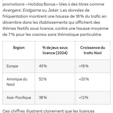
promotions « Holiday Bonus » liées à des titres comme
Avengers: Endgame
ou
Joker
. Les données de
fréquentation montrent une hausse de 18 % du trafic en
décembre dans les établissements qui affichent des
thèmes festifs sous licence, contre une hausse moyenne
de 7 % pour les casinos sans thématique particulière.
Région
% de jeux sous
Croissance du
licence (2024)
trafic Noël
Europe
45 %
+18 %
Amérique du
52 %
+20 %
Nord
Asie‑Pacifique
38 %
+12 %
Ces chiffres illustrent clairement que les licences