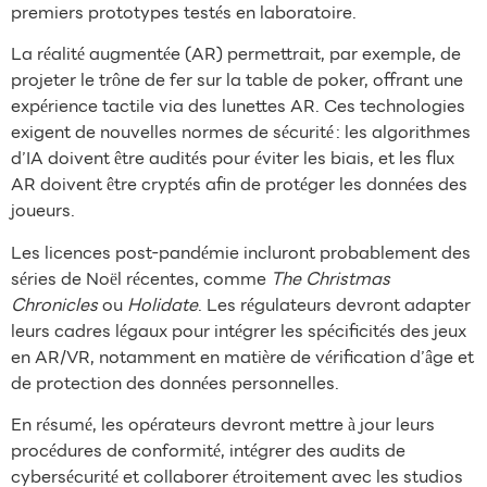
premiers prototypes testés en laboratoire.
La réalité augmentée (AR) permettrait, par exemple, de
projeter le trône de fer sur la table de poker, offrant une
expérience tactile via des lunettes AR. Ces technologies
exigent de nouvelles normes de sécurité : les algorithmes
d’IA doivent être audités pour éviter les biais, et les flux
AR doivent être cryptés afin de protéger les données des
joueurs.
Les licences post‑pandémie incluront probablement des
séries de Noël récentes, comme
The Christmas
Chronicles
ou
Holidate
. Les régulateurs devront adapter
leurs cadres légaux pour intégrer les spécificités des jeux
en AR/VR, notamment en matière de vérification d’âge et
de protection des données personnelles.
En résumé, les opérateurs devront mettre à jour leurs
procédures de conformité, intégrer des audits de
cybersécurité et collaborer étroitement avec les studios