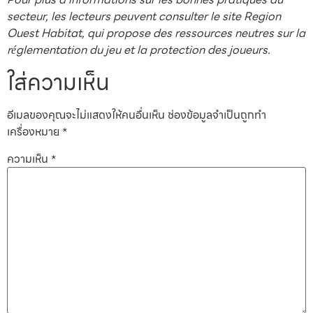
secteur, les lecteurs peuvent consulter le site Region
Ouest Habitat, qui propose des ressources neutres sur la
réglementation du jeu et la protection des joueurs.
ใส่ความเห็น
อีเมลของคุณจะไม่แสดงให้คนอื่นเห็น
ช่องข้อมูลจำเป็นถูกทำ
เครื่องหมาย
*
ความเห็น
*