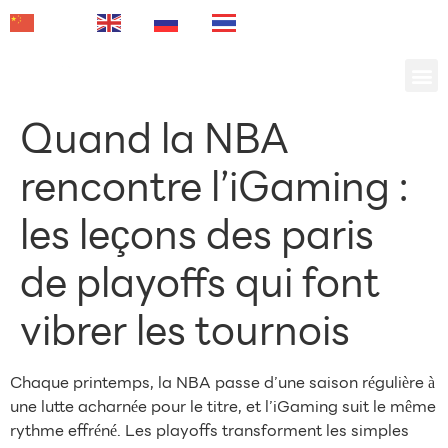
TH
ZH-CN
EN
RU
Quand la NBA
rencontre l’iGaming :
les leçons des paris
de playoffs qui font
vibrer les tournois
Chaque printemps, la NBA passe d’une saison régulière à
une lutte acharnée pour le titre, et l’iGaming suit le même
rythme effréné. Les playoffs transforment les simples