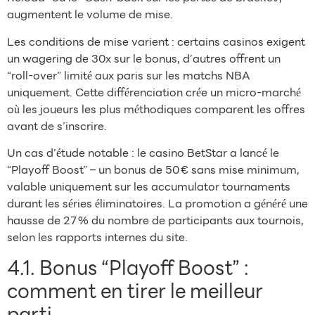
augmentent le volume de mise.
Les conditions de mise varient : certains casinos exigent
un wagering de 30x sur le bonus, d’autres offrent un
“roll‑over” limité aux paris sur les matchs NBA
uniquement. Cette différenciation crée un micro‑marché
où les joueurs les plus méthodiques comparent les offres
avant de s’inscrire.
Un cas d’étude notable : le casino BetStar a lancé le
“Playoff Boost” – un bonus de 50 € sans mise minimum,
valable uniquement sur les accumulator tournaments
durant les séries éliminatoires. La promotion a généré une
hausse de 27 % du nombre de participants aux tournois,
selon les rapports internes du site.
4.1. Bonus “Playoff Boost” :
comment en tirer le meilleur
parti