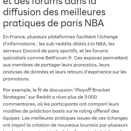
et des forums dans la
diffusion des meilleures
pratiques de paris NBA
En France, plusieurs plateformes facilitent l’échange
d’informations : les sub‑reddits dédiés à la NBA, les
serveurs Discord de paris sportifs, et les forums
spécialisés comme BetForum.fr. Ces espaces permettent
aux membres de partager leurs pronostics, leurs
analyses de données et leurs retours d’expérience sur les
promotions.
Par exemple, le fil de discussion “Playoff Bracket
Strategies” sur Reddit a réuni plus de 5 000
commentaires, où les participants ont comparé leurs
modèles de prédiction basés sur le rating offensif des
équipes. Les meilleures pratiques issues de ces échanges
ont inspiré la création de nouveaux tournois par plusieurs