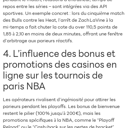
repos entre les séries – sont intégrées via des API
sportives. Un exemple concret : lors du cinquième match
des Bulls contre les Heat, l’arrêt de Zach LaVine à la
mi‑temps a fait chuter la cote du over 110,5 points de
1,85 à 2,10 en moins de deux minutes, offrant une fenêtre
d’arbitrage aux parieurs réactifs.
4. L’influence des bonus et
promotions des casinos en
ligne sur les tournois de
paris NBA
Les opérateurs rivalisent d’ingéniosité pour attirer les
parieurs pendant les playoffs. Les bonus de bienvenue
restent le pilier (100 % jusqu’à 200 €), mais les
promotions spécifiques à la NBA, comme le “Playoff
Reload” ou le “Cash‑back sur les pertes de bracket”,