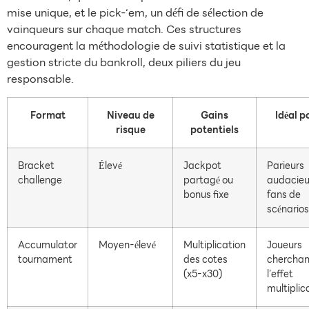
mise unique, et le pick‑‘em, un défi de sélection de
vainqueurs sur chaque match. Ces structures
encouragent la méthodologie de suivi statistique et la
gestion stricte du bankroll, deux piliers du jeu
responsable.
Format
Niveau de
Gains
Idéal p
risque
potentiels
Bracket
Élevé
Jackpot
Parieurs
challenge
partagé ou
audacieu
bonus fixe
fans de
scénarios
Accumulator
Moyen‑élevé
Multiplication
Joueurs
tournament
des cotes
cherchan
(x5‑x30)
l’effet
multiplic