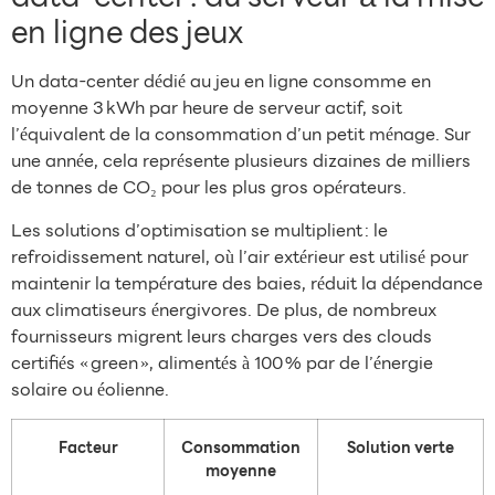
en ligne des jeux
Un data‑center dédié au jeu en ligne consomme en
moyenne 3 kWh par heure de serveur actif, soit
l’équivalent de la consommation d’un petit ménage. Sur
une année, cela représente plusieurs dizaines de milliers
de tonnes de CO₂ pour les plus gros opérateurs.
Les solutions d’optimisation se multiplient : le
refroidissement naturel, où l’air extérieur est utilisé pour
maintenir la température des baies, réduit la dépendance
aux climatiseurs énergivores. De plus, de nombreux
fournisseurs migrent leurs charges vers des clouds
certifiés « green », alimentés à 100 % par de l’énergie
solaire ou éolienne.
Facteur
Consommation
Solution verte
moyenne