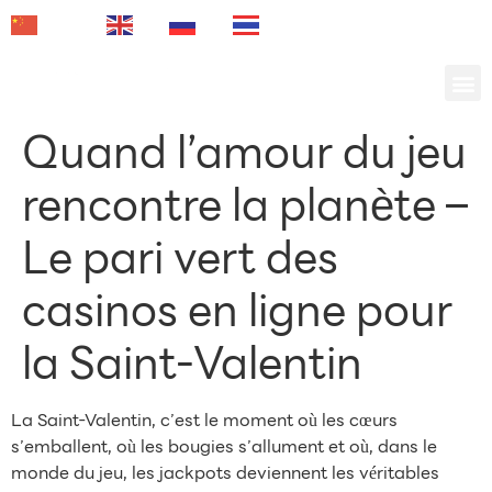
TH
ZH-CN
EN
RU
Quand l’amour du jeu
rencontre la planète –
Le pari vert des
casinos en ligne pour
la Saint‑Valentin
La Saint‑Valentin, c’est le moment où les cœurs
s’emballent, où les bougies s’allument et où, dans le
monde du jeu, les jackpots deviennent les véritables