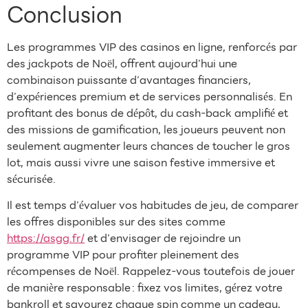
Conclusion
Les programmes VIP des casinos en ligne, renforcés par
des jackpots de Noël, offrent aujourd’hui une
combinaison puissante d’avantages financiers,
d’expériences premium et de services personnalisés. En
profitant des bonus de dépôt, du cash‑back amplifié et
des missions de gamification, les joueurs peuvent non
seulement augmenter leurs chances de toucher le gros
lot, mais aussi vivre une saison festive immersive et
sécurisée.
Il est temps d’évaluer vos habitudes de jeu, de comparer
les offres disponibles sur des sites comme
https://asgg.fr/
et d’envisager de rejoindre un
programme VIP pour profiter pleinement des
récompenses de Noël. Rappelez‑vous toutefois de jouer
de manière responsable : fixez vos limites, gérez votre
bankroll et savourez chaque spin comme un cadeau,