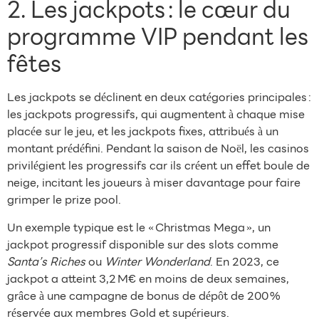
2. Les jackpots : le cœur du
programme VIP pendant les
fêtes
Les jackpots se déclinent en deux catégories principales :
les jackpots progressifs, qui augmentent à chaque mise
placée sur le jeu, et les jackpots fixes, attribués à un
montant prédéfini. Pendant la saison de Noël, les casinos
privilégient les progressifs car ils créent un effet boule de
neige, incitant les joueurs à miser davantage pour faire
grimper le prize pool.
Un exemple typique est le « Christmas Mega », un
jackpot progressif disponible sur des slots comme
Santa’s Riches
ou
Winter Wonderland
. En 2023, ce
jackpot a atteint 3,2 M€ en moins de deux semaines,
grâce à une campagne de bonus de dépôt de 200 %
réservée aux membres Gold et supérieurs.