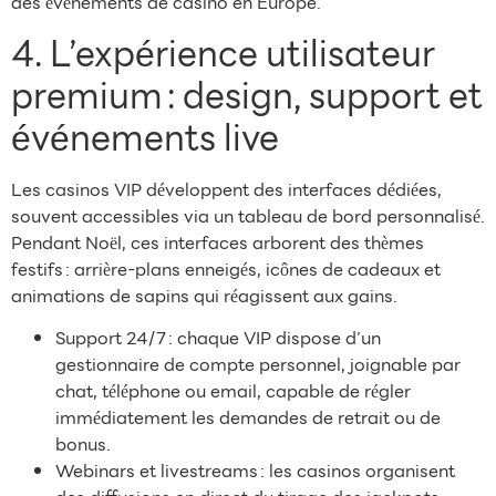
des événements de casino en Europe.
4. L’expérience utilisateur
premium : design, support et
événements live
Les casinos VIP développent des interfaces dédiées,
souvent accessibles via un tableau de bord personnalisé.
Pendant Noël, ces interfaces arborent des thèmes
festifs : arrière‑plans enneigés, icônes de cadeaux et
animations de sapins qui réagissent aux gains.
Support 24/7 : chaque VIP dispose d’un
gestionnaire de compte personnel, joignable par
chat, téléphone ou email, capable de régler
immédiatement les demandes de retrait ou de
bonus.
Webinars et livestreams : les casinos organisent