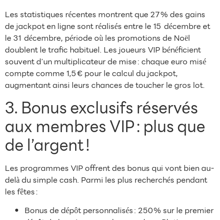
Les statistiques récentes montrent que 27 % des gains
de jackpot en ligne sont réalisés entre le 15 décembre et
le 31 décembre, période où les promotions de Noël
doublent le trafic habituel. Les joueurs VIP bénéficient
souvent d’un multiplicateur de mise : chaque euro misé
compte comme 1,5 € pour le calcul du jackpot,
augmentant ainsi leurs chances de toucher le gros lot.
3. Bonus exclusifs réservés
aux membres VIP : plus que
de l’argent !
Les programmes VIP offrent des bonus qui vont bien au-
delà du simple cash. Parmi les plus recherchés pendant
les fêtes :
Bonus de dépôt personnalisés : 250 % sur le premier