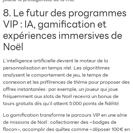
8. Le futur des programmes
VIP : IA, gamification et
expériences immersives de
Noël
L’intelligence artificielle devient le moteur de la
personnalisation en temps réel. Les algorithmes
analysent le comportement de jeu, le temps de
connexion et les préférences de thème pour proposer des
offres instantanées : par exemple, un joueur qui joue
fréquemment aux slots de Noël recevra un bonus de
tours gratuits dès qu’il atteint 5 000 points de fidélité.
La gamification transforme le parcours VIP en une série
de missions de Noël : collectionner des « badges de
flocon », accomplir des quêtes comme « déposer 100 € en