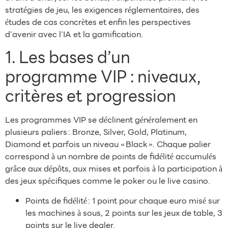
stratégies de jeu, les exigences réglementaires, des
études de cas concrètes et enfin les perspectives
d’avenir avec l’IA et la gamification.
1. Les bases d’un
programme VIP : niveaux,
critères et progression
Les programmes VIP se déclinent généralement en
plusieurs paliers : Bronze, Silver, Gold, Platinum,
Diamond et parfois un niveau « Black ». Chaque palier
correspond à un nombre de points de fidélité accumulés
grâce aux dépôts, aux mises et parfois à la participation à
des jeux spécifiques comme le poker ou le live casino.
Points de fidélité : 1 point pour chaque euro misé sur
les machines à sous, 2 points sur les jeux de table, 3
points sur le live dealer.