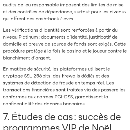
audits de jeu responsable imposent des limites de mise
et des contrôles de dépendance, surtout pour les niveaux
qui offrent des cash‑back élevés.
Les vérifications d’identité sont renforcées à partir du
niveau Platinum : documents d’identité, justificatif de
domicile et preuve de source de fonds sont exigés. Cette
procédure protège à la fois le casino et le joueur contre le
blanchiment d’argent.
En matière de sécurité, les plateformes utilisent le
cryptage SSL 256 bits, des firewalls dédiés et des
systèmes de détection de fraude en temps réel. Les
transactions financières sont traitées via des passerelles
conformes aux normes PCI‑DSS, garantissant la
confidentialité des données bancaires.
7. Études de cas : succès de
programmes VIP de Noël