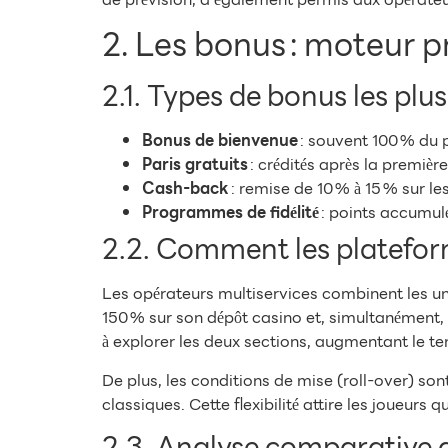
2. Les bonus : moteur p
2.1. Types de bonus les plus
Bonus de bienvenue
: souvent 100 % du p
Paris gratuits
: crédités après la première
Cash‑back
: remise de 10 % à 15 % sur l
Programmes de fidélité
: points accumulé
2.2. Comment les plateform
Les opérateurs multiservices combinent les un
150 % sur son dépôt casino et, simultanément, u
à explorer les deux sections, augmentant le te
De plus, les conditions de mise (roll‑over) son
classiques. Cette flexibilité attire les joueur
2.3. Analyse comparative 