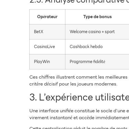
Opérateur
Type de bonus
BetX
Welcome casino + sport
CasinoLive
Cashback hebdo
PlayWin
Programme fidélité
Ces chiffres illustrent comment les meilleures
critère décisif pour les joueurs modernes.
3. L’expérience utilisa
Une interface unifiée constitue le socle d’une 
virement instantané et accède immédiatement à 
Cette centralisation réduit le nombre de mots d