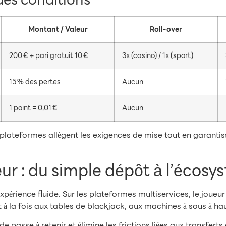
Montant / Valeur
Roll‑over
200 € + pari gratuit 10 €
3x (casino) / 1x (sport)
15 % des pertes
Aucun
1 point = 0,01 €
Aucun
 plateformes allègent les exigences de mise tout en garanti
teur : du simple dépôt à l’éco
expérience fluide. Sur les plateformes multiservices, le joueu
la fois aux tables de blackjack, aux machines à sous à haute
e passe à retenir et élimine les frictions liées aux transfe