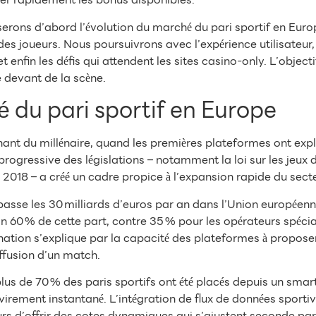
erons d’abord l’évolution du marché du pari sportif en Eur
 des joueurs. Nous poursuivrons avec l’expérience utilisateur
fin les défis qui attendent les sites casino‑only. L’objectif 
 devant de la scène.
é du pari sportif en Europe
nant du millénaire, quand les premières plateformes ont ex
on progressive des législations – notamment la loi sur les je
 2018 – a créé un cadre propice à l’expansion rapide du secte
asse les 30 milliards d’euros par an dans l’Union européenn
on 60 % de cette part, contre 35 % pour les opérateurs spécia
ation s’explique par la capacité des plateformes à proposer
iffusion d’un match.
plus de 70 % des paris sportifs ont été placés depuis un smar
 virement instantané. L’intégration de flux de données sport
rs d’offrir des cotes dynamiques qui s’ajustent seconde pa