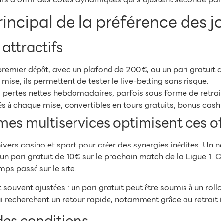
rincipal de la préférence des j
 attractifs
remier dépôt, avec un plafond de 200 €, ou un pari gratuit d’
 mise, ils permettent de tester le live‑betting sans risque.
es pertes nettes hebdomadaires, parfois sous forme de retrai
s à chaque mise, convertibles en tours gratuits, bonus cash o
es multiservices optimisent ces of
ivers casino et sport pour créer des synergies inédites. Un
n pari gratuit de 10 € sur le prochain match de la Ligue 1. C
mps passé sur le site.
t souvent ajustées : un pari gratuit peut être soumis à un rol
s qui recherchent un retour rapide, notamment grâce au retrait 
des conditions