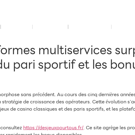
ROOMS
SERVICES
CONTACT US
095-96
formes multiservices surp
du pari sportif et les bon
phose sans précédent. Au cours des cinq dernières années, l
la stratégie de croissance des opérateurs. Cette évolution 
s jeux de casino classiques et des paris sportifs, et les platef
, consultez
https://desjeuxpourtous.fr/
. Ce site agrège les pr
er rapidement les bonus disponibles.