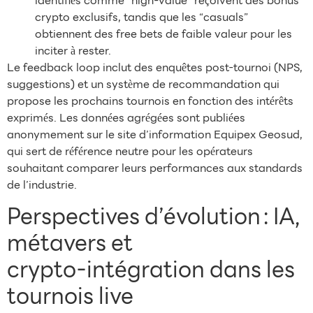
identifiés comme “high‑value” reçoivent des bonus
crypto exclusifs, tandis que les “casuals”
obtiennent des free bets de faible valeur pour les
inciter à rester.
Le feedback loop inclut des enquêtes post‑tournoi (NPS,
suggestions) et un système de recommandation qui
propose les prochains tournois en fonction des intérêts
exprimés. Les données agrégées sont publiées
anonymement sur le site d’information Equipex Geosud,
qui sert de référence neutre pour les opérateurs
souhaitant comparer leurs performances aux standards
de l’industrie.
Perspectives d’évolution : IA,
métavers et
crypto‑intégration dans les
tournois live