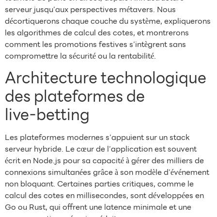
serveur jusqu’aux perspectives métavers. Nous
décortiquerons chaque couche du système, expliquerons
les algorithmes de calcul des cotes, et montrerons
comment les promotions festives s’intègrent sans
compromettre la sécurité ou la rentabilité.
Architecture technologique
des plateformes de
live‑betting
Les plateformes modernes s’appuient sur un stack
serveur hybride. Le cœur de l’application est souvent
écrit en Node.js pour sa capacité à gérer des milliers de
connexions simultanées grâce à son modèle d’événement
non bloquant. Certaines parties critiques, comme le
calcul des cotes en millisecondes, sont développées en
Go ou Rust, qui offrent une latence minimale et une