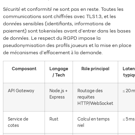
Sécurité et conformité ne sont pas en reste. Toutes les
communications sont chiffrées avec TLS 1.3, et les
données sensibles (identifiants, informations de
paiement) sont tokenisées avant d’entrer dans les bases
de données. Le respect du RGPD impose la
pseudonymisation des profils joueurs et la mise en place
de mécanismes d’effacement à la demande.
Composant
Langage
Rôle principal
Laten
/ Tech
typiq
API Gateway
Node.js +
Routage des
≤ 20 
Express
requêtes
HTTP/WebSocket
Service de
Rust
Calcul en temps
≤ 5 ms
cotes
réel