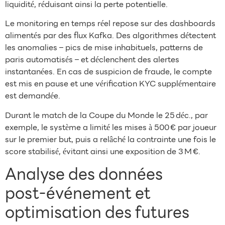
liquidité, réduisant ainsi la perte potentielle.
Le monitoring en temps réel repose sur des dashboards
alimentés par des flux Kafka. Des algorithmes détectent
les anomalies – pics de mise inhabituels, patterns de
paris automatisés – et déclenchent des alertes
instantanées. En cas de suspicion de fraude, le compte
est mis en pause et une vérification KYC supplémentaire
est demandée.
Durant le match de la Coupe du Monde le 25 déc., par
exemple, le système a limité les mises à 500 € par joueur
sur le premier but, puis a relâché la contrainte une fois le
score stabilisé, évitant ainsi une exposition de 3 M €.
Analyse des données
post‑événement et
optimisation des futures