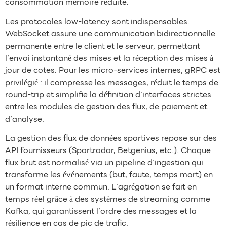
consommation mémoire réduite.
Les protocoles low‑latency sont indispensables.
WebSocket assure une communication bidirectionnelle
permanente entre le client et le serveur, permettant
l’envoi instantané des mises et la réception des mises à
jour de cotes. Pour les micro‑services internes, gRPC est
privilégié : il compresse les messages, réduit le temps de
round‑trip et simplifie la définition d’interfaces strictes
entre les modules de gestion des flux, de paiement et
d’analyse.
La gestion des flux de données sportives repose sur des
API fournisseurs (Sportradar, Betgenius, etc.). Chaque
flux brut est normalisé via un pipeline d’ingestion qui
transforme les événements (but, faute, temps mort) en
un format interne commun. L’agrégation se fait en
temps réel grâce à des systèmes de streaming comme
Kafka, qui garantissent l’ordre des messages et la
résilience en cas de pic de trafic.