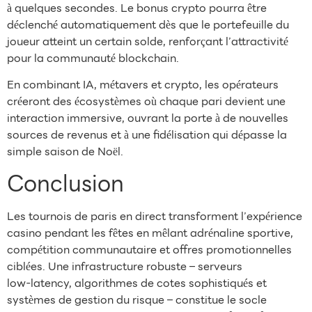
à quelques secondes. Le bonus crypto pourra être
déclenché automatiquement dès que le portefeuille du
joueur atteint un certain solde, renforçant l’attractivité
pour la communauté blockchain.
En combinant IA, métavers et crypto, les opérateurs
créeront des écosystèmes où chaque pari devient une
interaction immersive, ouvrant la porte à de nouvelles
sources de revenus et à une fidélisation qui dépasse la
simple saison de Noël.
Conclusion
Les tournois de paris en direct transforment l’expérience
casino pendant les fêtes en mêlant adrénaline sportive,
compétition communautaire et offres promotionnelles
ciblées. Une infrastructure robuste – serveurs
low‑latency, algorithmes de cotes sophistiqués et
systèmes de gestion du risque – constitue le socle