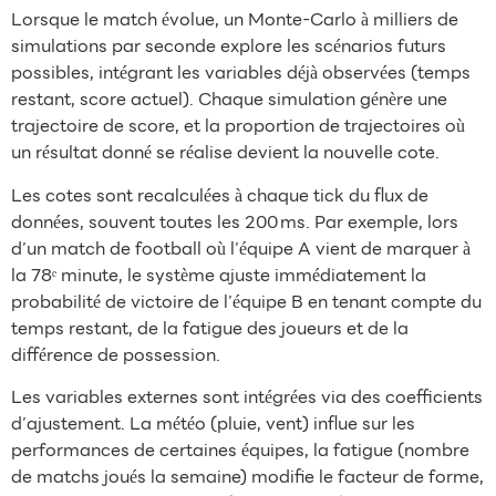
Lorsque le match évolue, un Monte‑Carlo à milliers de
simulations par seconde explore les scénarios futurs
possibles, intégrant les variables déjà observées (temps
restant, score actuel). Chaque simulation génère une
trajectoire de score, et la proportion de trajectoires où
un résultat donné se réalise devient la nouvelle cote.
Les cotes sont recalculées à chaque tick du flux de
données, souvent toutes les 200 ms. Par exemple, lors
d’un match de football où l’équipe A vient de marquer à
la 78ᵉ minute, le système ajuste immédiatement la
probabilité de victoire de l’équipe B en tenant compte du
temps restant, de la fatigue des joueurs et de la
différence de possession.
Les variables externes sont intégrées via des coefficients
d’ajustement. La météo (pluie, vent) influe sur les
performances de certaines équipes, la fatigue (nombre
de matchs joués la semaine) modifie le facteur de forme,