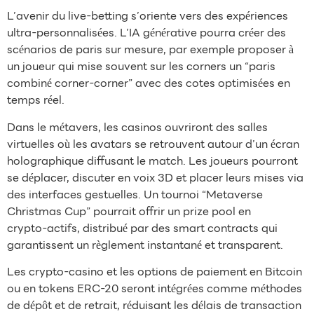
L’avenir du live‑betting s’oriente vers des expériences
ultra‑personnalisées. L’IA générative pourra créer des
scénarios de paris sur mesure, par exemple proposer à
un joueur qui mise souvent sur les corners un “paris
combiné corner‑corner” avec des cotes optimisées en
temps réel.
Dans le métavers, les casinos ouvriront des salles
virtuelles où les avatars se retrouvent autour d’un écran
holographique diffusant le match. Les joueurs pourront
se déplacer, discuter en voix 3D et placer leurs mises via
des interfaces gestuelles. Un tournoi “Metaverse
Christmas Cup” pourrait offrir un prize pool en
crypto‑actifs, distribué par des smart contracts qui
garantissent un règlement instantané et transparent.
Les crypto‑casino et les options de paiement en Bitcoin
ou en tokens ERC‑20 seront intégrées comme méthodes
de dépôt et de retrait, réduisant les délais de transaction