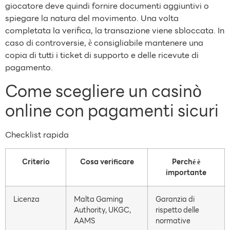
giocatore deve quindi fornire documenti aggiuntivi o
spiegare la natura del movimento. Una volta
completata la verifica, la transazione viene sbloccata. In
caso di controversie, è consigliabile mantenere una
copia di tutti i ticket di supporto e delle ricevute di
pagamento.
Come scegliere un casinò
online con pagamenti sicuri
Checklist rapida
Criterio
Cosa verificare
Perché è
importante
Licenza
Malta Gaming
Garanzia di
Authority, UKGC,
rispetto delle
AAMS
normative