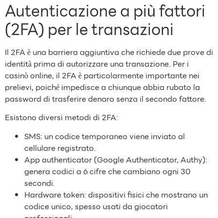
Autenticazione a più fattori
(2FA) per le transazioni
Il 2FA è una barriera aggiuntiva che richiede due prove di
identità prima di autorizzare una transazione. Per i
casinò online, il 2FA è particolarmente importante nei
prelievi, poiché impedisce a chiunque abbia rubato la
password di trasferire denaro senza il secondo fattore.
Esistono diversi metodi di 2FA:
SMS: un codice temporaneo viene inviato al
cellulare registrato.
App authenticator (Google Authenticator, Authy):
genera codici a 6 cifre che cambiano ogni 30
secondi.
Hardware token: dispositivi fisici che mostrano un
codice unico, spesso usati da giocatori