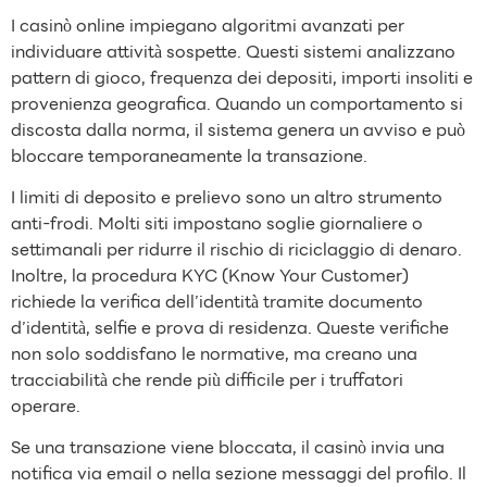
I casinò online impiegano algoritmi avanzati per
individuare attività sospette. Questi sistemi analizzano
pattern di gioco, frequenza dei depositi, importi insoliti e
provenienza geografica. Quando un comportamento si
discosta dalla norma, il sistema genera un avviso e può
bloccare temporaneamente la transazione.
I limiti di deposito e prelievo sono un altro strumento
anti‑frodi. Molti siti impostano soglie giornaliere o
settimanali per ridurre il rischio di riciclaggio di denaro.
Inoltre, la procedura KYC (Know Your Customer)
richiede la verifica dell’identità tramite documento
d’identità, selfie e prova di residenza. Queste verifiche
non solo soddisfano le normative, ma creano una
tracciabilità che rende più difficile per i truffatori
operare.
Se una transazione viene bloccata, il casinò invia una
notifica via email o nella sezione messaggi del profilo. Il