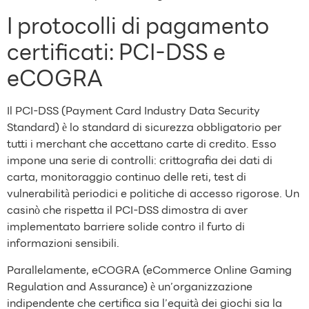
I protocolli di pagamento
certificati: PCI‑DSS e
eCOGRA
Il PCI‑DSS (Payment Card Industry Data Security
Standard) è lo standard di sicurezza obbligatorio per
tutti i merchant che accettano carte di credito. Esso
impone una serie di controlli: crittografia dei dati di
carta, monitoraggio continuo delle reti, test di
vulnerabilità periodici e politiche di accesso rigorose. Un
casinò che rispetta il PCI‑DSS dimostra di aver
implementato barriere solide contro il furto di
informazioni sensibili.
Parallelamente, eCOGRA (eCommerce Online Gaming
Regulation and Assurance) è un’organizzazione
indipendente che certifica sia l’equità dei giochi sia la