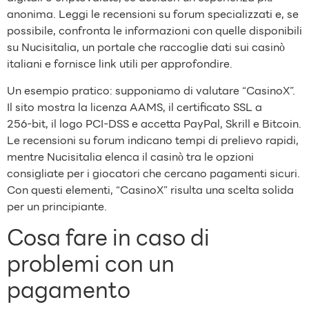
anonima. Leggi le recensioni su forum specializzati e, se
possibile, confronta le informazioni con quelle disponibili
su Nucisitalia, un portale che raccoglie dati sui casinò
italiani e fornisce link utili per approfondire.
Un esempio pratico: supponiamo di valutare “CasinoX”.
Il sito mostra la licenza AAMS, il certificato SSL a
256‑bit, il logo PCI‑DSS e accetta PayPal, Skrill e Bitcoin.
Le recensioni su forum indicano tempi di prelievo rapidi,
mentre Nucisitalia elenca il casinò tra le opzioni
consigliate per i giocatori che cercano pagamenti sicuri.
Con questi elementi, “CasinoX” risulta una scelta solida
per un principiante.
Cosa fare in caso di
problemi con un
pagamento