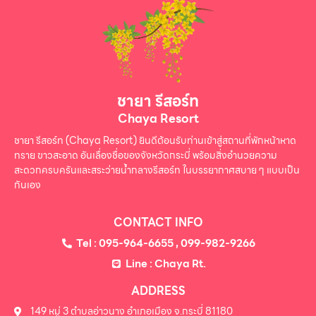
ชายา รีสอร์ท
Chaya Resort
ชายา รีสอร์ท (Chaya Resort) ยินดีต้อนรับท่านเข้าสู่สถานที่พักหน้าหาด
ทราย ขาวสะอาด อันเลื่องชื่อของจังหวัดกระบี่ พร้อมสิ่งอำนวยความ
สะดวกครบครันและสระว่ายน้ำกลางรีสอร์ท ในบรรยากาศสบาย ๆ แบบเป็น
กันเอง
CONTACT INFO
Tel : 095-964-6655 , 099-982-9266
Line : Chaya Rt.
ADDRESS
149 หมู่ 3 ตำบลอ่าวนาง อำเภอเมือง จ.กระบี่ 81180