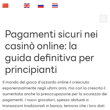
TH
ZH-CN
EN
RU
Pagamenti sicuri nei
casinò online: la
guida definitiva per
principianti
Il mondo del gioco d’azzardo online è cresciuto
esponenzialmente negli ultimi anni, ma con la crescita è
aumentata anche la preoccupazione per la sicurezza dei
pagamenti. I nuovi giocatori, spesso abituati a
transazioni tradizionali in banca, temono che i loro dati