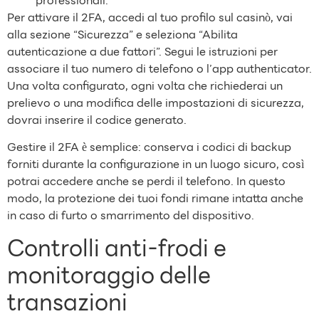
professionali.
Per attivare il 2FA, accedi al tuo profilo sul casinò, vai
alla sezione “Sicurezza” e seleziona “Abilita
autenticazione a due fattori”. Segui le istruzioni per
associare il tuo numero di telefono o l’app authenticator.
Una volta configurato, ogni volta che richiederai un
prelievo o una modifica delle impostazioni di sicurezza,
dovrai inserire il codice generato.
Gestire il 2FA è semplice: conserva i codici di backup
forniti durante la configurazione in un luogo sicuro, così
potrai accedere anche se perdi il telefono. In questo
modo, la protezione dei tuoi fondi rimane intatta anche
in caso di furto o smarrimento del dispositivo.
Controlli anti‑frodi e
monitoraggio delle
transazioni