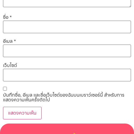
ชื่อ
*
อีเมล
*
เว็บไซต์
บันทึกชื่อ, อีเมล และชื่อเว็บไซต์ของฉันบนเบราว์เซอร์นี้ สำหรับการ
แสดงความเห็นครั้งถัดไป