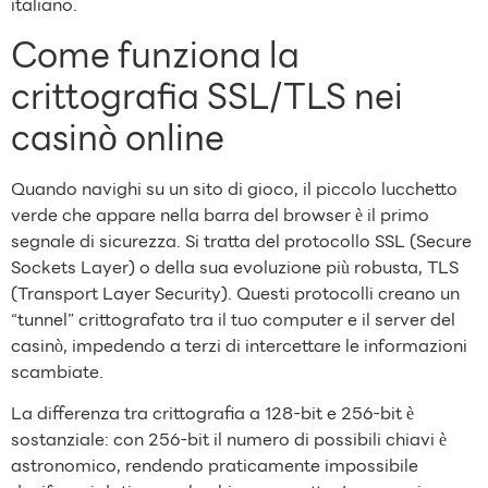
italiano.
Come funziona la
crittografia SSL/TLS nei
casinò online
Quando navighi su un sito di gioco, il piccolo lucchetto
verde che appare nella barra del browser è il primo
segnale di sicurezza. Si tratta del protocollo SSL (Secure
Sockets Layer) o della sua evoluzione più robusta, TLS
(Transport Layer Security). Questi protocolli creano un
“tunnel” crittografato tra il tuo computer e il server del
casinò, impedendo a terzi di intercettare le informazioni
scambiate.
La differenza tra crittografia a 128‑bit e 256‑bit è
sostanziale: con 256‑bit il numero di possibili chiavi è
astronomico, rendendo praticamente impossibile