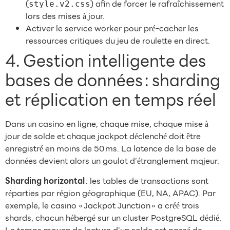
(
) afin de forcer le rafraîchissement
style.v2.css
lors des mises à jour.
Activer le service worker pour pré‑cacher les
ressources critiques du jeu de roulette en direct.
4. Gestion intelligente des
bases de données : sharding
et réplication en temps réel
Dans un casino en ligne, chaque mise, chaque mise à
jour de solde et chaque jackpot déclenché doit être
enregistré en moins de 50 ms. La latence de la base de
données devient alors un goulot d’étranglement majeur.
Sharding horizontal
: les tables de transactions sont
réparties par région géographique (EU, NA, APAC). Par
exemple, le casino « Jackpot Junction » a créé trois
shards, chacun hébergé sur un cluster PostgreSQL dédié.