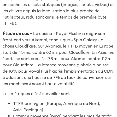
en cache les assets statiques (images, scripts, vidéos) et
les délivre depuis la localisation la plus proche de
l’utilisateur, réduisant ainsi le temps de première byte
(TTFB).
Étude de cas
– Le casino « Royal Flush » a migré son
front‑end vers Akamai, tandis que « Spin Galaxy » a
choisi Cloudflare. Sur Akamai, le TTFB moyen en Europe
était de 45 ms, contre 62 ms pour Cloudflare. En Asie, les
écarts se sont creusés : 78 ms pour Akamai contre 112 ms
pour Cloudflare. La latence moyenne globale a baissé
de 18 % pour Royal Flush après l’implémentation du CDN,
traduisant une hausse de 7 % du taux de conversion sur
les machines à sous à haute volatilité.
Les métriques clés à surveiller sont :
TTFB par région (Europe, Amérique du Nord,
Asie‑Pacifique)
Latence moyenne (ping) pendant les pics de trafic