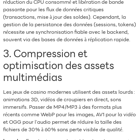
réduction du CPU consommé et libération de bande
passante pour les flux de données critiques
(transactions, mise à jour des soldes). Cependant, la
gestion de la persistance des données (sessions, tokens)
nécessite une synchronisation fiable avec le backend,
souvent via des bases de données à réplication rapide.
3. Compression et
optimisation des assets
multimédias
Les jeux de casino modernes utilisent des assets lourds :
animations 3D, vidéos de croupiers en direct, sons
immersifs. Passer de MP4/MP3 à des formats plus
récents comme WebP pour les images, AV1 pour la vidéo
et OGG pour l’audio permet de réduire la taille des
fichiers de 30 % à 60 % sans perte visible de qualité.