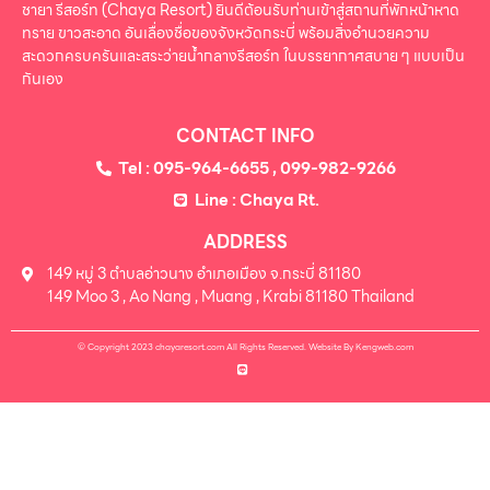
ชายา รีสอร์ท (Chaya Resort) ยินดีต้อนรับท่านเข้าสู่สถานที่พักหน้าหาด
ทราย ขาวสะอาด อันเลื่องชื่อของจังหวัดกระบี่ พร้อมสิ่งอำนวยความ
สะดวกครบครันและสระว่ายน้ำกลางรีสอร์ท ในบรรยากาศสบาย ๆ แบบเป็น
กันเอง
CONTACT INFO
Tel : 095-964-6655 , 099-982-9266
Line : Chaya Rt.
ADDRESS
149 หมู่ 3 ตำบลอ่าวนาง อำเภอเมือง จ.กระบี่ 81180
149 Moo 3 , Ao Nang , Muang , Krabi 81180 Thailand
© Copyright 2023 chayaresort.com All Rights Reserved. Website By
Kengweb.com