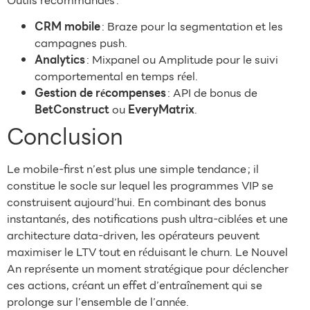
Outils recommandés :
CRM mobile
: Braze pour la segmentation et les
campagnes push.
Analytics
: Mixpanel ou Amplitude pour le suivi
comportemental en temps réel.
Gestion de récompenses
: API de bonus de
BetConstruct
ou
EveryMatrix
.
Conclusion
Le mobile‑first n’est plus une simple tendance ; il
constitue le socle sur lequel les programmes VIP se
construisent aujourd’hui. En combinant des bonus
instantanés, des notifications push ultra‑ciblées et une
architecture data‑driven, les opérateurs peuvent
maximiser le LTV tout en réduisant le churn. Le Nouvel
An représente un moment stratégique pour déclencher
ces actions, créant un effet d’entraînement qui se
prolonge sur l’ensemble de l’année.