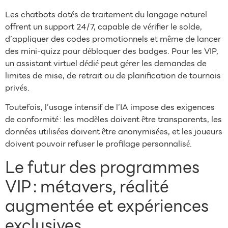
Les chatbots dotés de traitement du langage naturel
offrent un support 24/7, capable de vérifier le solde,
d’appliquer des codes promotionnels et même de lancer
des mini‑quizz pour débloquer des badges. Pour les VIP,
un assistant virtuel dédié peut gérer les demandes de
limites de mise, de retrait ou de planification de tournois
privés.
Toutefois, l’usage intensif de l’IA impose des exigences
de conformité : les modèles doivent être transparents, les
données utilisées doivent être anonymisées, et les joueurs
doivent pouvoir refuser le profilage personnalisé.
Le futur des programmes
VIP : métavers, réalité
augmentée et expériences
exclusives