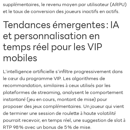
supplémentaires, le revenu moyen par utilisateur (ARPU)
et le taux de conversion des joueurs inactifs en actifs.
Tendances émergentes : IA
et personnalisation en
temps réel pour les VIP
mobiles
L’intelligence artificielle s’infiltre progressivement dans
le cœur du programme VIP. Les algorithmes de
recommandation, similaires à ceux utilisés par les
plateformes de streaming, analysent le comportement
instantané (jeu en cours, montant de mise) pour
proposer des jeux complémentaires. Un joueur qui vient
de terminer une session de roulette à haute volatilité
pourrait recevoir, en temps réel, une suggestion de slot à
RTP 98 % avec un bonus de 5 % de mise.