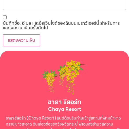
บันทึกชื่อ, อีเมล และชื่อเว็บไซต์ของฉันบนเบราว์เซอร์นี้ สำหรับการ
แสดงความเห็นครั้งถัดไป
ชายา รีสอร์ท
Chaya Resort
ชายา รีสอร์ท (Chaya Resort) ยินดีต้อนรับท่านเข้าสู่สถานที่พักหน้าหาด
ทราย ขาวสะอาด อันเลื่องชื่อของจังหวัดกระบี่ พร้อมสิ่งอำนวยความ