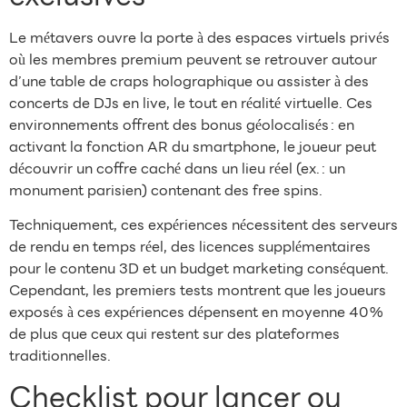
Le métavers ouvre la porte à des espaces virtuels privés
où les membres premium peuvent se retrouver autour
d’une table de craps holographique ou assister à des
concerts de DJs en live, le tout en réalité virtuelle. Ces
environnements offrent des bonus géolocalisés : en
activant la fonction AR du smartphone, le joueur peut
découvrir un coffre caché dans un lieu réel (ex. : un
monument parisien) contenant des free spins.
Techniquement, ces expériences nécessitent des serveurs
de rendu en temps réel, des licences supplémentaires
pour le contenu 3D et un budget marketing conséquent.
Cependant, les premiers tests montrent que les joueurs
exposés à ces expériences dépensent en moyenne 40 %
de plus que ceux qui restent sur des plateformes
traditionnelles.
Checklist pour lancer ou