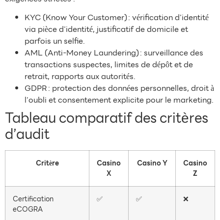
KYC (Know Your Customer) : vérification d’identité
via pièce d’identité, justificatif de domicile et
parfois un selfie.
AML (Anti‑Money Laundering) : surveillance des
transactions suspectes, limites de dépôt et de
retrait, rapports aux autorités.
GDPR : protection des données personnelles, droit à
l’oubli et consentement explicite pour le marketing.
Tableau comparatif des critères
d’audit
Critère
Casino
Casino Y
Casino
X
Z
Certification
✅
✅
❌
eCOGRA