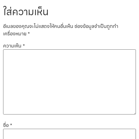
ใส่ความเห็น
อีเมลของคุณจะไม่แสดงให้คนอื่นเห็น
ช่องข้อมูลจำเป็นถูกทำ
เครื่องหมาย
*
ความเห็น
*
ชื่อ
*