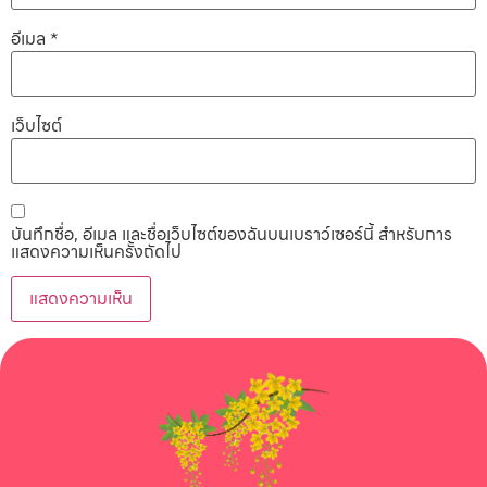
อีเมล
*
เว็บไซต์
บันทึกชื่อ, อีเมล และชื่อเว็บไซต์ของฉันบนเบราว์เซอร์นี้ สำหรับการ
แสดงความเห็นครั้งถัดไป