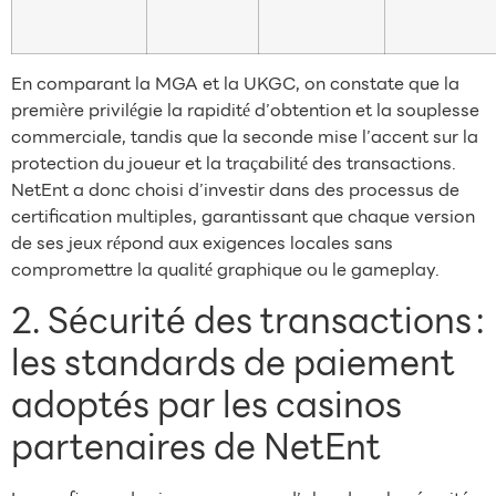
En comparant la MGA et la UKGC, on constate que la
première privilégie la rapidité d’obtention et la souplesse
commerciale, tandis que la seconde mise l’accent sur la
protection du joueur et la traçabilité des transactions.
NetEnt a donc choisi d’investir dans des processus de
certification multiples, garantissant que chaque version
de ses jeux répond aux exigences locales sans
compromettre la qualité graphique ou le gameplay.
2. Sécurité des transactions :
les standards de paiement
adoptés par les casinos
partenaires de NetEnt