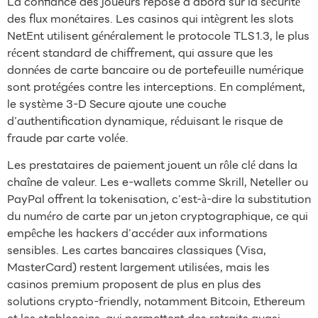
La confiance des joueurs repose d’abord sur la sécurité
des flux monétaires. Les casinos qui intègrent les slots
NetEnt utilisent généralement le protocole TLS 1.3, le plus
récent standard de chiffrement, qui assure que les
données de carte bancaire ou de portefeuille numérique
sont protégées contre les interceptions. En complément,
le système 3‑D Secure ajoute une couche
d’authentification dynamique, réduisant le risque de
fraude par carte volée.
Les prestataires de paiement jouent un rôle clé dans la
chaîne de valeur. Les e‑wallets comme Skrill, Neteller ou
PayPal offrent la tokenisation, c’est‑à‑dire la substitution
du numéro de carte par un jeton cryptographique, ce qui
empêche les hackers d’accéder aux informations
sensibles. Les cartes bancaires classiques (Visa,
MasterCard) restent largement utilisées, mais les
casinos premium proposent de plus en plus des
solutions crypto‑friendly, notamment Bitcoin, Ethereum