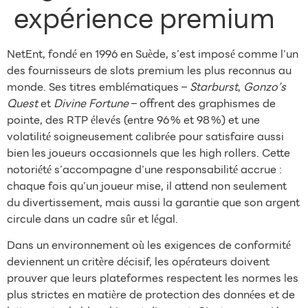
expérience premium
NetEnt, fondé en 1996 en Suède, s’est imposé comme l’un
des fournisseurs de slots premium les plus reconnus au
monde. Ses titres emblématiques –
Starburst
,
Gonzo’s
Quest
et
Divine Fortune
– offrent des graphismes de
pointe, des RTP élevés (entre 96 % et 98 %) et une
volatilité soigneusement calibrée pour satisfaire aussi
bien les joueurs occasionnels que les high rollers. Cette
notoriété s’accompagne d’une responsabilité accrue :
chaque fois qu’un joueur mise, il attend non seulement
du divertissement, mais aussi la garantie que son argent
circule dans un cadre sûr et légal.
Dans un environnement où les exigences de conformité
deviennent un critère décisif, les opérateurs doivent
prouver que leurs plateformes respectent les normes les
plus strictes en matière de protection des données et de