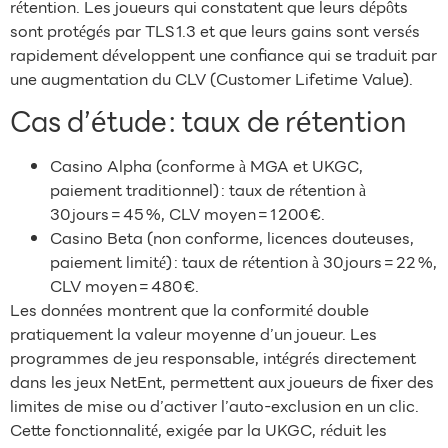
rétention. Les joueurs qui constatent que leurs dépôts
sont protégés par TLS 1.3 et que leurs gains sont versés
rapidement développent une confiance qui se traduit par
une augmentation du CLV (Customer Lifetime Value).
Cas d’étude : taux de rétention
Casino Alpha (conforme à MGA et UKGC,
paiement traditionnel) : taux de rétention à
30 jours = 45 %, CLV moyen = 1 200 €.
Casino Beta (non conforme, licences douteuses,
paiement limité) : taux de rétention à 30 jours = 22 %,
CLV moyen = 480 €.
Les données montrent que la conformité double
pratiquement la valeur moyenne d’un joueur. Les
programmes de jeu responsable, intégrés directement
dans les jeux NetEnt, permettent aux joueurs de fixer des
limites de mise ou d’activer l’auto‑exclusion en un clic.
Cette fonctionnalité, exigée par la UKGC, réduit les