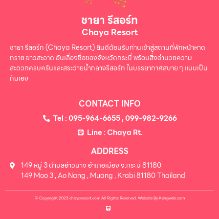
ชายา รีสอร์ท
Chaya Resort
ชายา รีสอร์ท (Chaya Resort) ยินดีต้อนรับท่านเข้าสู่สถานที่พักหน้าหาด
ทราย ขาวสะอาด อันเลื่องชื่อของจังหวัดกระบี่ พร้อมสิ่งอำนวยความ
สะดวกครบครันและสระว่ายน้ำกลางรีสอร์ท ในบรรยากาศสบาย ๆ แบบเป็น
กันเอง
CONTACT INFO
Tel : 095-964-6655 , 099-982-9266
Line : Chaya Rt.
ADDRESS
149 หมู่ 3 ตำบลอ่าวนาง อำเภอเมือง จ.กระบี่ 81180
149 Moo 3 , Ao Nang , Muang , Krabi 81180 Thailand
© Copyright 2023 chayaresort.com All Rights Reserved. Website By
Kengweb.com