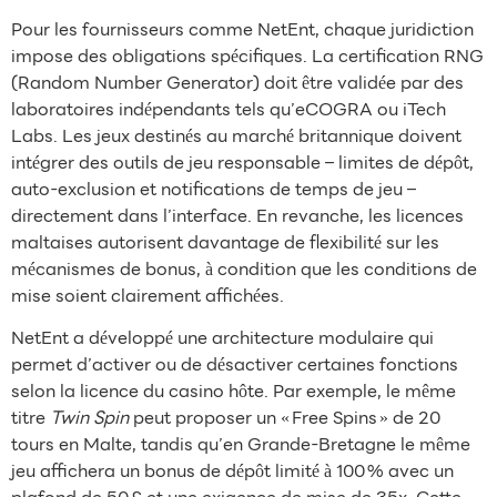
Pour les fournisseurs comme NetEnt, chaque juridiction
impose des obligations spécifiques. La certification RNG
(Random Number Generator) doit être validée par des
laboratoires indépendants tels qu’eCOGRA ou iTech
Labs. Les jeux destinés au marché britannique doivent
intégrer des outils de jeu responsable – limites de dépôt,
auto‑exclusion et notifications de temps de jeu –
directement dans l’interface. En revanche, les licences
maltaises autorisent davantage de flexibilité sur les
mécanismes de bonus, à condition que les conditions de
mise soient clairement affichées.
NetEnt a développé une architecture modulaire qui
permet d’activer ou de désactiver certaines fonctions
selon la licence du casino hôte. Par exemple, le même
titre
Twin Spin
peut proposer un « Free Spins » de 20
tours en Malte, tandis qu’en Grande‑Bretagne le même
jeu affichera un bonus de dépôt limité à 100 % avec un