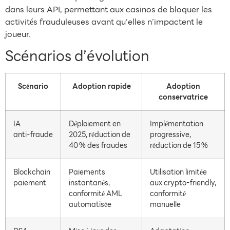
dans leurs API, permettant aux casinos de bloquer les
activités frauduleuses avant qu’elles n’impactent le
joueur.
Scénarios d’évolution
Scénario
Adoption rapide
Adoption
conservatrice
IA
Déploiement en
Implémentation
anti‑fraude
2025, réduction de
progressive,
40 % des fraudes
réduction de 15 %
Blockchain
Paiements
Utilisation limitée
paiement
instantanés,
aux crypto‑friendly,
conformité AML
conformité
automatisée
manuelle