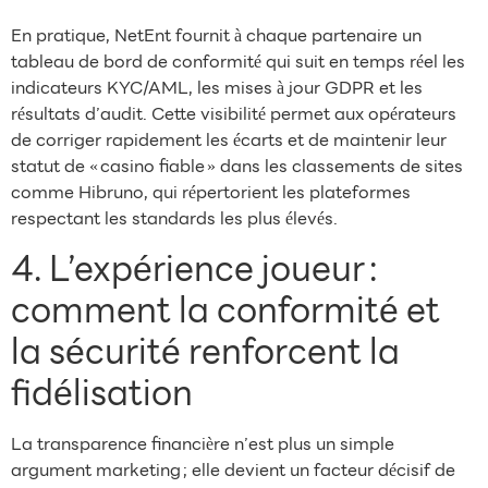
En pratique, NetEnt fournit à chaque partenaire un
tableau de bord de conformité qui suit en temps réel les
indicateurs KYC/AML, les mises à jour GDPR et les
résultats d’audit. Cette visibilité permet aux opérateurs
de corriger rapidement les écarts et de maintenir leur
statut de « casino fiable » dans les classements de sites
comme Hibruno, qui répertorient les plateformes
respectant les standards les plus élevés.
4. L’expérience joueur :
comment la conformité et
la sécurité renforcent la
fidélisation
La transparence financière n’est plus un simple
argument marketing ; elle devient un facteur décisif de