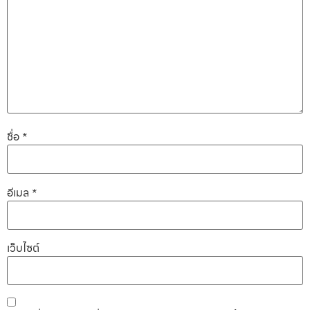
ชื่อ
*
อีเมล
*
เว็บไซต์