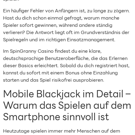
Ein häufiger Fehler von Anfängern ist, zu lange zu zögern.
Hast du dich schon einmal gefragt, warum manche
Spieler sofort gewinnen, während andere ständig
verlieren? Die Antwort liegt oft im Grundverständnis der
Spielregeln und im richtigen Einsatzmanagement.
Im SpinGranny Casino findest du eine klare,
deutschsprachige Benutzeroberfläche, die das Erlernen
dieser Basics erleichtert. Sobald du dich registriert hast,
kannst du sofort mit einem Bonus ohne Einzahlung
starten und das Spiel risikofrei ausprobieren.
Mobile Blackjack im Detail –
Warum das Spielen auf dem
Smartphone sinnvoll ist
Heutzutage spielen immer mehr Menschen auf dem