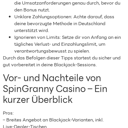
die Umsatzanforderungen genau durch, bevor du
den Bonus nutzt.
Unklare Zahlungsoptionen: Achte darauf, dass
deine bevorzugte Methode in Deutschland
unterstützt wird.
Ignorieren von Limits: Setze dir von Anfang an ein
tägliches Verlust‑ und Einzahlungslimit, um
verantwortungsbewusst zu spielen.
Durch das Befolgen dieser Tipps startest du sicher und
gut vorbereitet in deine Blackjack‑Sessions.
Vor- und Nachteile von
SpinGranny Casino – Ein
kurzer Überblick
Pros:
– Breites Angebot an Blackjack‑Varianten, inkl.
Live‑Dealer‑Tischen