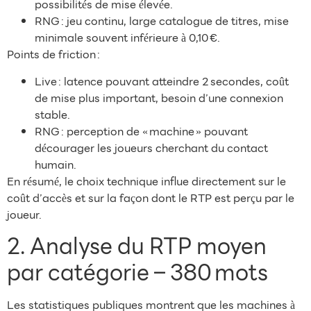
possibilités de mise élevée.
RNG : jeu continu, large catalogue de titres, mise
minimale souvent inférieure à 0,10 €.
Points de friction :
Live : latence pouvant atteindre 2 secondes, coût
de mise plus important, besoin d’une connexion
stable.
RNG : perception de « machine » pouvant
décourager les joueurs cherchant du contact
humain.
En résumé, le choix technique influe directement sur le
coût d’accès et sur la façon dont le RTP est perçu par le
joueur.
2. Analyse du RTP moyen
par catégorie – 380 mots
Les statistiques publiques montrent que les machines à