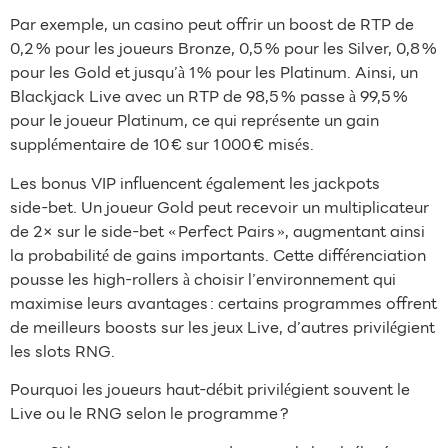
Par exemple, un casino peut offrir un boost de RTP de
0,2 % pour les joueurs Bronze, 0,5 % pour les Silver, 0,8 %
pour les Gold et jusqu’à 1 % pour les Platinum. Ainsi, un
Blackjack Live avec un RTP de 98,5 % passe à 99,5 %
pour le joueur Platinum, ce qui représente un gain
supplémentaire de 10 € sur 1 000 € misés.
Les bonus VIP influencent également les jackpots
side‑bet. Un joueur Gold peut recevoir un multiplicateur
de 2× sur le side‑bet « Perfect Pairs », augmentant ainsi
la probabilité de gains importants. Cette différenciation
pousse les high‑rollers à choisir l’environnement qui
maximise leurs avantages : certains programmes offrent
de meilleurs boosts sur les jeux Live, d’autres privilégient
les slots RNG.
Pourquoi les joueurs haut‑débit privilégient souvent le
Live ou le RNG selon le programme ?