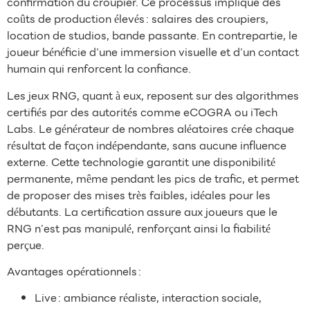
confirmation du croupier. Ce processus implique des
coûts de production élevés : salaires des croupiers,
location de studios, bande passante. En contrepartie, le
joueur bénéficie d’une immersion visuelle et d’un contact
humain qui renforcent la confiance.
Les jeux RNG, quant à eux, reposent sur des algorithmes
certifiés par des autorités comme eCOGRA ou iTech
Labs. Le générateur de nombres aléatoires crée chaque
résultat de façon indépendante, sans aucune influence
externe. Cette technologie garantit une disponibilité
permanente, même pendant les pics de trafic, et permet
de proposer des mises très faibles, idéales pour les
débutants. La certification assure aux joueurs que le
RNG n’est pas manipulé, renforçant ainsi la fiabilité
perçue.
Avantages opérationnels :
Live : ambiance réaliste, interaction sociale,