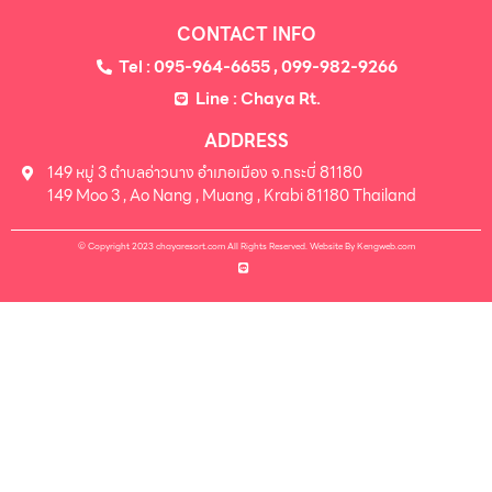
CONTACT INFO
Tel : 095-964-6655 , 099-982-9266
Line : Chaya Rt.
ADDRESS
149 หมู่ 3 ตำบลอ่าวนาง อำเภอเมือง จ.กระบี่ 81180
149 Moo 3 , Ao Nang , Muang , Krabi 81180 Thailand
© Copyright 2023 chayaresort.com All Rights Reserved. Website By
Kengweb.com