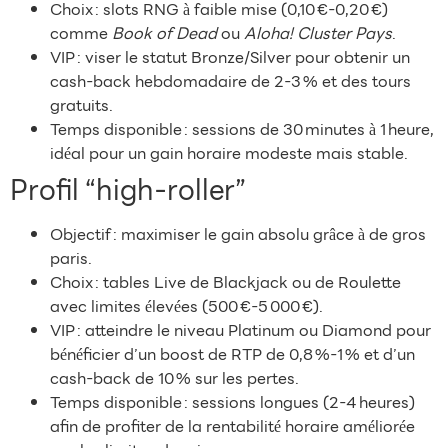
Choix : slots RNG à faible mise (0,10 €‑0,20 €)
comme
Book of Dead
ou
Aloha! Cluster Pays
.
VIP : viser le statut Bronze/Silver pour obtenir un
cash‑back hebdomadaire de 2‑3 % et des tours
gratuits.
Temps disponible : sessions de 30 minutes à 1 heure,
idéal pour un gain horaire modeste mais stable.
Profil “high‑roller”
Objectif : maximiser le gain absolu grâce à de gros
paris.
Choix : tables Live de Blackjack ou de Roulette
avec limites élevées (500 €‑5 000 €).
VIP : atteindre le niveau Platinum ou Diamond pour
bénéficier d’un boost de RTP de 0,8 %‑1 % et d’un
cash‑back de 10 % sur les pertes.
Temps disponible : sessions longues (2‑4 heures)
afin de profiter de la rentabilité horaire améliorée