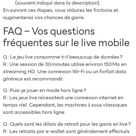
(souvent indiqué dans la description).
En suivant ces étapes, vous réduirez les frictions et
augmenterez vos chances de gains.
FAQ – Vos questions
fréquentes sur le live mobile
Q : Le jeu live consomme‑t‑il beaucoup de données ?
R : Une session de 30 minutes utilise environ 150 Mo en
streaming HD. Une connexion Wi‑Fi ou un forfait data
généreux est recommandé.
Q : Puis‑je jouer en mode hors ligne ?
R : Les jeux live nécessitent une connexion internet en
temps réel. Cependant, les machines à sous classiques
sont accessibles hors ligne.
Q : Quels sont les délais de retrait pour les gains en live ?
R : Les retraits par e‑wallet sont généralement effectués