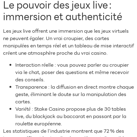
Le pouvoir des jeux live :
immersion et authenticité
Les jeux live offrent une immersion que les jeux virtuels
ne peuvent égaler. Un vrai croupier, des cartes
manipulées en temps réel et un tableau de mise interactif
créent une atmosphère proche du vrai casino.
Interaction réelle : vous pouvez parler au croupier
via le chat, poser des questions et même recevoir
des conseils.
Transparence : la diffusion en direct montre chaque
geste, éliminant le doute sur la manipulation des
cartes.
Variété : Stake Casino propose plus de 30 tables
live, du blackjack au baccarat en passant par la
roulette européenne.
Les statistiques de l’industrie montrent que 72 % des