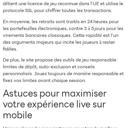
détient une licence de jeu reconnue dans l’UE et utilise le
protocole SSL pour chiffrer toutes les transactions.
En moyenne, les retraits sont traités en 24 heures pour
les portefeuilles électroniques, contre 3 à 5 jours pour les
virements bancaires classiques. Cette rapidité est l’un
des arguments majeurs qui incite les joueurs à rester
fidèles.
De plus, le site propose des outils de jeu responsable :
limites de dépôt, auto‑exclusion et conseils
personnalisés. Jouez toujours de manière responsable et
fixez vos limites avant chaque session.
Astuces pour maximiser
votre expérience live sur
mobile