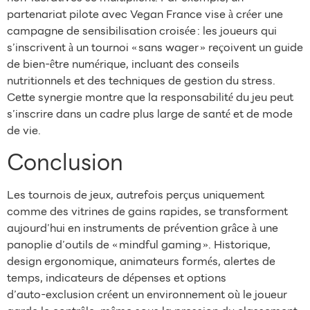
partenariat pilote avec Vegan France vise à créer une
campagne de sensibilisation croisée : les joueurs qui
s’inscrivent à un tournoi « sans wager » reçoivent un guide
de bien‑être numérique, incluant des conseils
nutritionnels et des techniques de gestion du stress.
Cette synergie montre que la responsabilité du jeu peut
s’inscrire dans un cadre plus large de santé et de mode
de vie.
Conclusion
Les tournois de jeux, autrefois perçus uniquement
comme des vitrines de gains rapides, se transforment
aujourd’hui en instruments de prévention grâce à une
panoplie d’outils de « mindful gaming ». Historique,
design ergonomique, animateurs formés, alertes de
temps, indicateurs de dépenses et options
d’auto‑exclusion créent un environnement où le joueur