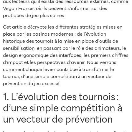
aux lecteurs qu’il existe des ressources externes, comme
Vegan France, où ils peuvent s’informer sur des
pratiques de jeu plus saines.
Cet article décrypte les différentes stratégies mises en
place par les casinos modernes : de l’évolution
historique des tournois à la mise en place d’outils de
sensibilisation, en passant par le rôle des animateurs, le
design ergonomique des interfaces, les premiers chiffres
d’impact et les perspectives d’avenir. Nous verrons
comment chaque levier contribue à transformer le
tournoi, d’une simple compétition à un vecteur de
prévention du jeu excessif.
1. L’évolution des tournois :
d’une simple compétition à
un vecteur de prévention