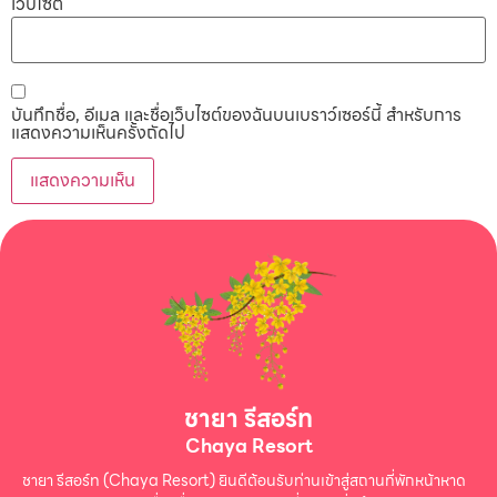
เว็บไซต์
บันทึกชื่อ, อีเมล และชื่อเว็บไซต์ของฉันบนเบราว์เซอร์นี้ สำหรับการ
แสดงความเห็นครั้งถัดไป
ชายา รีสอร์ท
Chaya Resort
ชายา รีสอร์ท (Chaya Resort) ยินดีต้อนรับท่านเข้าสู่สถานที่พักหน้าหาด