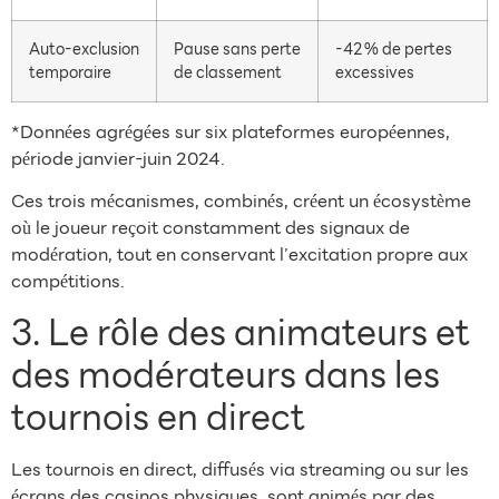
Auto‑exclusion
Pause sans perte
-42 % de pertes
temporaire
de classement
excessives
*Données agrégées sur six plateformes européennes,
période janvier‑juin 2024.
Ces trois mécanismes, combinés, créent un écosystème
où le joueur reçoit constamment des signaux de
modération, tout en conservant l’excitation propre aux
compétitions.
3. Le rôle des animateurs et
des modérateurs dans les
tournois en direct
Les tournois en direct, diffusés via streaming ou sur les
écrans des casinos physiques, sont animés par des