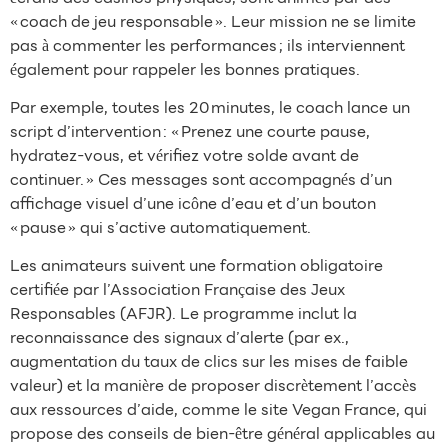
« coach de jeu responsable ». Leur mission ne se limite
pas à commenter les performances ; ils interviennent
également pour rappeler les bonnes pratiques.
Par exemple, toutes les 20 minutes, le coach lance un
script d’intervention : « Prenez une courte pause,
hydratez‑vous, et vérifiez votre solde avant de
continuer. » Ces messages sont accompagnés d’un
affichage visuel d’une icône d’eau et d’un bouton
« pause » qui s’active automatiquement.
Les animateurs suivent une formation obligatoire
certifiée par l’Association Française des Jeux
Responsables (AFJR). Le programme inclut la
reconnaissance des signaux d’alerte (par ex.,
augmentation du taux de clics sur les mises de faible
valeur) et la manière de proposer discrètement l’accès
aux ressources d’aide, comme le site Vegan France, qui
propose des conseils de bien‑être général applicables au