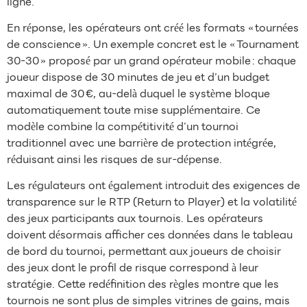
ligne.
En réponse, les opérateurs ont créé les formats « tournées
de conscience ». Un exemple concret est le « Tournament
30‑30 » proposé par un grand opérateur mobile : chaque
joueur dispose de 30 minutes de jeu et d’un budget
maximal de 30 €, au-delà duquel le système bloque
automatiquement toute mise supplémentaire. Ce
modèle combine la compétitivité d’un tournoi
traditionnel avec une barrière de protection intégrée,
réduisant ainsi les risques de sur‑dépense.
Les régulateurs ont également introduit des exigences de
transparence sur le RTP (Return to Player) et la volatilité
des jeux participants aux tournois. Les opérateurs
doivent désormais afficher ces données dans le tableau
de bord du tournoi, permettant aux joueurs de choisir
des jeux dont le profil de risque correspond à leur
stratégie. Cette redéfinition des règles montre que les
tournois ne sont plus de simples vitrines de gains, mais