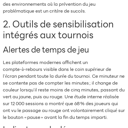
des environnements où la prévention du jeu
problématique est un critère de succès.
2. Outils de sensibilisation
intégrés aux tournois
Alertes de temps de jeu
Les plateformes modernes affichent un
compte‑à‑rebours visible dans le coin supérieur de
l’écran pendant toute la durée du tournoi. Ce minuteur ne
se contente pas de compter les minutes ; il change de
couleur lorsqu’il reste moins de cinq minutes, passant du
vert au jaune, puis au rouge. Une étude interne réalisée
sur 12 000 sessions a montré que 68 % des joueurs qui
ont vu le passage au rouge ont volontairement cliqué sur
le bouton « pause » avant la fin du temps imparti.