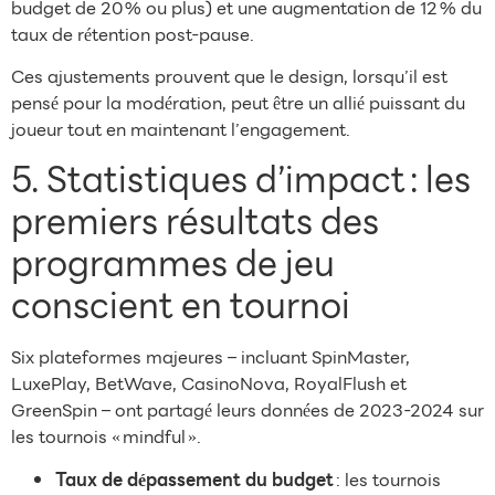
budget de 20 % ou plus) et une augmentation de 12 % du
taux de rétention post‑pause.
Ces ajustements prouvent que le design, lorsqu’il est
pensé pour la modération, peut être un allié puissant du
joueur tout en maintenant l’engagement.
5. Statistiques d’impact : les
premiers résultats des
programmes de jeu
conscient en tournoi
Six plateformes majeures – incluant SpinMaster,
LuxePlay, BetWave, CasinoNova, RoyalFlush et
GreenSpin – ont partagé leurs données de 2023‑2024 sur
les tournois « mindful ».
Taux de dépassement du budget
: les tournois