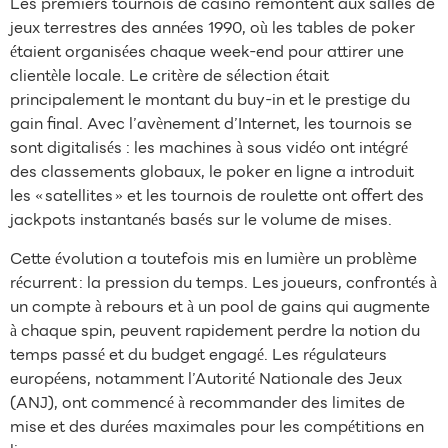
Les premiers tournois de casino remontent aux salles de
jeux terrestres des années 1990, où les tables de poker
étaient organisées chaque week‑end pour attirer une
clientèle locale. Le critère de sélection était
principalement le montant du buy‑in et le prestige du
gain final. Avec l’avènement d’Internet, les tournois se
sont digitalisés : les machines à sous vidéo ont intégré
des classements globaux, le poker en ligne a introduit
les « satellites » et les tournois de roulette ont offert des
jackpots instantanés basés sur le volume de mises.
Cette évolution a toutefois mis en lumière un problème
récurrent : la pression du temps. Les joueurs, confrontés à
un compte à rebours et à un pool de gains qui augmente
à chaque spin, peuvent rapidement perdre la notion du
temps passé et du budget engagé. Les régulateurs
européens, notamment l’Autorité Nationale des Jeux
(ANJ), ont commencé à recommander des limites de
mise et des durées maximales pour les compétitions en