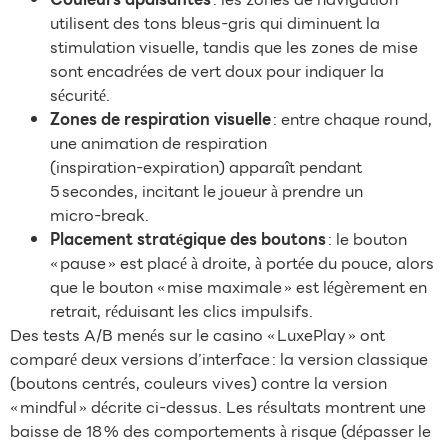
utilisent des tons bleus‑gris qui diminuent la
stimulation visuelle, tandis que les zones de mise
sont encadrées de vert doux pour indiquer la
sécurité.
Zones de respiration visuelle
: entre chaque round,
une animation de respiration
(inspiration‑expiration) apparaît pendant
5 secondes, incitant le joueur à prendre un
micro‑break.
Placement stratégique des boutons
: le bouton
« pause » est placé à droite, à portée du pouce, alors
que le bouton « mise maximale » est légèrement en
retrait, réduisant les clics impulsifs.
Des tests A/B menés sur le casino « LuxePlay » ont
comparé deux versions d’interface : la version classique
(boutons centrés, couleurs vives) contre la version
« mindful » décrite ci‑dessus. Les résultats montrent une
baisse de 18 % des comportements à risque (dépasser le