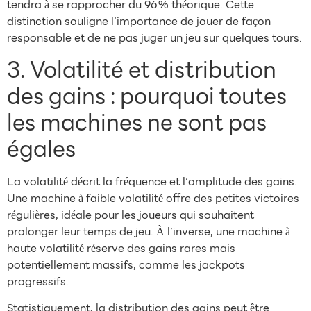
tendra à se rapprocher du 96 % théorique. Cette
distinction souligne l’importance de jouer de façon
responsable et de ne pas juger un jeu sur quelques tours.
3. Volatilité et distribution
des gains : pourquoi toutes
les machines ne sont pas
égales
La volatilité décrit la fréquence et l’amplitude des gains.
Une machine à faible volatilité offre des petites victoires
régulières, idéale pour les joueurs qui souhaitent
prolonger leur temps de jeu. À l’inverse, une machine à
haute volatilité réserve des gains rares mais
potentiellement massifs, comme les jackpots
progressifs.
Statistiquement, la distribution des gains peut être