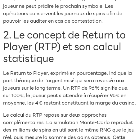
joueur ne peut prédire le prochain symbole. Les
opérateurs conservent les journaux de spins afin de
pouvoir les auditer en cas de contestation.
2. Le concept de Return to
Player (RTP) et son calcul
statistique
Le Return to Player, exprimé en pourcentage, indique la
part théorique de l’argent misé qui sera reversée aux
joueurs sur le long terme. Un RTP de 96 % signifie que,
sur 100 €, le joueur peut s’attendre à récupérer 96 € en
moyenne, les 4 € restant constituant la marge du casino.
Le calcul du RTP repose sur deux approches
complémentaires. La simulation Monte‑Carlo reproduit
des millions de spins en utilisant le même RNG que le jeu
réel, puis mesure la somme des gains obtenus. Cette