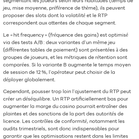
segmentant les joueurs selon leurs habitudes (temps de
jeu, mise moyenne, préférence de thème), ils peuvent
proposer des slots dont la volatilité et le RTP
correspondent aux attentes de chaque segment.
Le « hit frequency » (fréquence des gains) est optimisé
via des tests A/B : deux variantes d’un même jeu
(différentes tables de paiement) sont présentées à des
groupes de joueurs, et les métriques de rétention sont
comparées. Si la variante B augmente le temps moyen
de session de 12 %, l’opérateur peut choisir de la
déployer globalement.
Cependant, pousser trop loin l’ajustement du RTP peut
créer un déséquilibre. Un RTP artificiellement bas pour
augmenter la marge du casino pourrait entraîner des
plaintes et des sanctions de la part des autorités de
licence. Les contrôles de conformité, notamment les
audits trimestriels, sont donc indispensables pour
garantir que les optimisations restent dans les limites