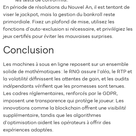
En période de résolutions du Nouvel An, il est tentant de
viser le jackpot, mais la gestion du bankroll reste
primordiale. Fixez un plafond de mise, utilisez les
fonctions d’auto‑exclusion si nécessaire, et privilégiez les
jeux certifiés pour éviter les mauvaises surprises.
Conclusion
Les machines à sous en ligne reposent sur un ensemble
solide de mathématiques : le RNG assure l’aléa, le RTP et
la volatilité définissent les attentes de gain, et les audits
indépendants vérifient que les promesses sont tenues.
Les cadres réglementaires, renforcés par le GDPR,
imposent une transparence qui protège le joueur. Les
innovations comme la blockchain offrent une visibilité
supplémentaire, tandis que les algorithmes
d’optimisation aident les opérateurs à offrir des
expériences adaptées.