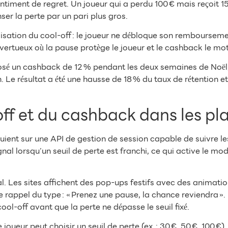
timent de regret. Un joueur qui a perdu 100 € mais reçoit 1
ser la perte par un pari plus gros.
ilisation du cool‑off : le joueur ne débloque son rembourseme
ertueux où la pause protège le joueur et le cashback le moti
sé un cashback de 12 % pendant les deux semaines de Noël,
 Le résultat a été une hausse de 18 % du taux de rétention et
‑off et du cashback dans les 
puient sur une API de gestion de session capable de suivre l
al lorsqu’un seuil de perte est franchi, ce qui active le mod
cial. Les sites affichent des pop‑ups festifs avec des anima
rappel du type : « Prenez une pause, la chance reviendra ». 
ool‑off avant que la perte ne dépasse le seuil fixé.
oueur peut choisir un seuil de perte (ex. : 30 €, 50 €, 100 €), 