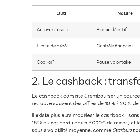
Outil
Nature
Auto‑exclusion
Bloque définitif
Limite de dépôt
Contrôle financier
Cool‑off
Pause volontaire
2. Le cashback : transf
Le cashback consiste à rembourser un pourcent
retrouve souvent des offres de 10 % à 20 % de
Il existe plusieurs modèles : le cashback « sa
15 % du net perdu après 5 000 € de mises) et l
sous à volatilité moyenne, comme
Starburst
o