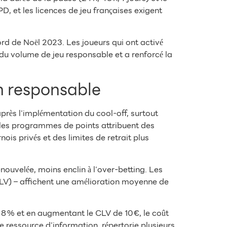
, et les licences de jeu françaises exigent
ord de Noël 2023. Les joueurs qui ont activé
 du volume de jeu responsable et a renforcé la
on responsable
près l’implémentation du cool‑off, surtout
: les programmes de points attribuent des
ois privés et des limites de retrait plus
nouvelée, moins enclin à l’over‑betting. Les
CLV) – affichent une amélioration moyenne de
 8 % et en augmentant le CLV de 10 €, le coût
 ressource d’information, répertorie plusieurs