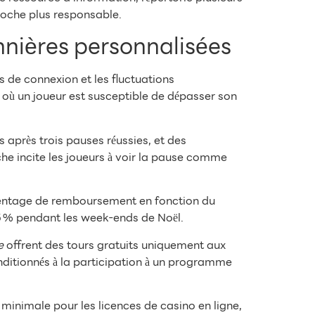
roche plus responsable.
onnières personnalisées
es de connexion et les fluctuations
 où un joueur est susceptible de dépasser son
s après trois pauses réussies, et des
e incite les joueurs à voir la pause comme
centage de remboursement en fonction du
25 % pendant les week‑ends de Noël.
e
offrent des tours gratuits uniquement aux
nditionnés à la participation à un programme
 minimale pour les licences de casino en ligne,