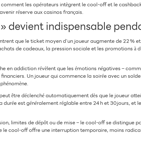
 comment les opérateurs intègrent le cool‑off et le cashback
l’avenir réserve aux casinos français.
ff » devient indispensable pend
ntrent que le ticket moyen d’un joueur augmente de 22 % et
achats de cadeaux, la pression sociale et les promotions à d
e en addiction révèlent que les émotions négatives – comme l
 financiers. Un joueur qui commence la soirée avec un solde
e phénomène.
 peut être déclenché automatiquement dès que le joueur attei
 durée est généralement réglable entre 24 h et 30 jours, et l
on, limites de dépôt ou de mise – le cool‑off se distingue par
 le cool‑off offre une interruption temporaire, moins radica