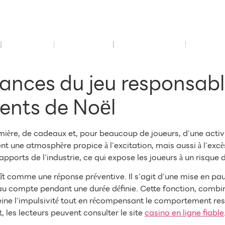
ROOMS
SERVICES
CONTACT US
095-96
ances du jeu responsable 
ents de Noël
ière, de cadeaux et, pour beaucoup de joueurs, d’une activit
éent une atmosphère propice à l’excitation, mais aussi à l’exc
ports de l’industrie, ce qui expose les joueurs à un risque d
ît comme une réponse préventive. Il s’agit d’une mise en pau
 au compte pendant une durée définie. Cette fonction, combi
reine l’impulsivité tout en récompensant le comportement re
, les lecteurs peuvent consulter le site
casino en ligne fiable