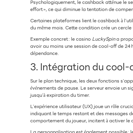
Psychologiquement, le cashback atténue le sen
effort », ce qui diminue la tentation de compen
Certaines plateformes lient le cashback à l’ut
du même mois. Cette condition crée un cercle v
Exemple concret : le casino
LuckySpin
a propo
avoir au moins une session de cool‑off de 24 h.
dépendance.
3. Intégration du cool
Sur le plan technique, les deux fonctions s’ap
événements de pause. Le serveur envoie un sign
jusqu’à expiration du timer.
L’expérience utilisateur (UX) joue un rôle cru
indiquant le temps restant et des messages de 
comportement du joueur, incitent à activer le c
La personnalisation est également possible : le j