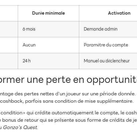
Durée minimale
Activation
6 mois
Demande admin
Aucun
Paramètre du compte
24 h
Manuel ou déclencheur
ormer une perte en opportunit
age des pertes nettes d’un joueur sur une période donnée. D
 cashback, parfois sans condition de mise supplémentaire.
ns condition » qui crédite automatiquement le compte, le cas
e bonus de retour qui se présente sous forme de crédits de j
u
Gonzo’s Quest
.