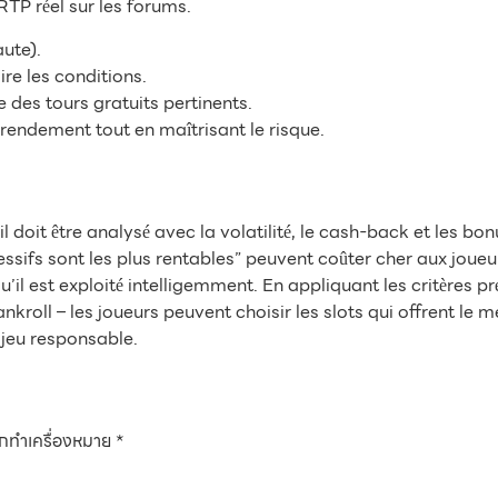
RTP réel sur les forums.
aute).
ire les conditions.
 des tours gratuits pertinents.
rendement tout en maîtrisant le risque.
l doit être analysé avec la volatilité, le cash‑back et les
ssifs sont les plus rentables” peuvent coûter cher aux joue
u’il est exploité intelligemment. En appliquant les critères pr
roll – les joueurs peuvent choisir les slots qui offrent le me
u jeu responsable.
ถูกทำเครื่องหมาย
*