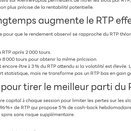
 sur Riennevaplus permettent de filtrer les slots par RTP, 
on plus précise de la rentabilité potentielle.
longtemps augmente le RTP effe
e pour que le rendement observé se rapproche du RTP théoriq
du RTP après 2 000 tours.
de 8 000 tours pour obtenir la même précision.
 encore être à 3 % du RTP attendu si la volatilité est élev
cart statistique, mais ne transforme pas un RTP bas en gain g
 pour tirer le meilleur parti d
e capital à chaque session pour limiter les pertes sur les slot
à 96 %+ de RTP qui propose 5 % de cash‑back hebdomadaire, 
spins sans risque supplémentaire.