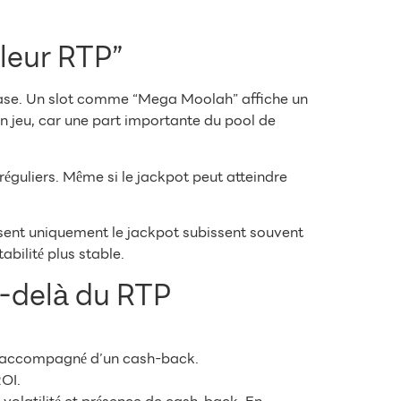
lleur RTP”
 base. Un slot comme “Mega Moolah” affiche un
en jeu, car une part importante du pool de
réguliers. Même si le jackpot peut atteindre
isent uniquement le jackpot subissent souvent
bilité plus stable.
au-delà du RTP
est accompagné d’un cash‑back.
ROI.