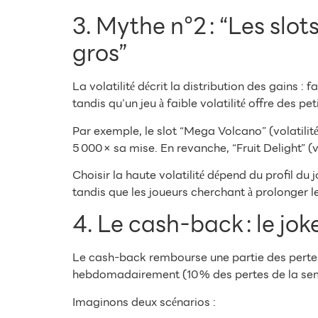
3. Mythe n°2 : “Les slot
gros”
La volatilité décrit la distribution des gains :
tandis qu’un jeu à faible volatilité offre des pet
Par exemple, le slot “Mega Volcano” (volatilit
5 000 × sa mise. En revanche, “Fruit Delight” 
Choisir la haute volatilité dépend du profil du
tandis que les joueurs cherchant à prolonger leur
4. Le cash‑back : le jo
Le cash‑back rembourse une partie des pertes n
hebdomadairement (10 % des pertes de la sem
Imaginons deux scénarios :