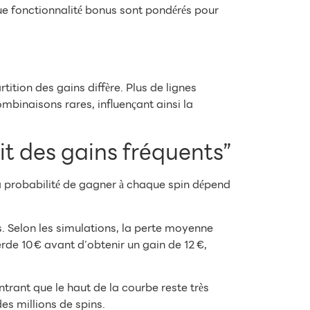
e fonctionnalité bonus sont pondérés pour
tition des gains diffère. Plus de lignes
mbinaisons rares, influençant ainsi la
t des gains fréquents”
La probabilité de gagner à chaque spin dépend
s. Selon les simulations, la perte moyenne
rde 10 € avant d’obtenir un gain de 12 €,
rant que le haut de la courbe reste très
des millions de spins.