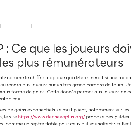
ROOMS
SERVICES
CONTACT US
095-96
: Ce que les joueurs do
s les plus rémunérateurs
nté comme le chiffre magique qui déterminerait si une machi
eu rendra aux joueurs sur un très grand nombre de tours. Un
és sous forme de gains. Cette donnée permet aux joueurs de
entables ».
s de gains exponentiels se multiplient, notamment sur les sit
, le site
https://www.riennevaplus.org/
propose des guides 
nsi comme un repère fiable pour ceux qui souhaitent vérifier 