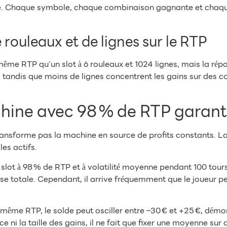
ble. Chaque symbole, chaque combinaison gagnante et chaqu
rouleaux et de lignes sur le RTP
 même RTP qu’un slot à 6 rouleaux et 1024 lignes, mais la répar
, tandis que moins de lignes concentrent les gains sur des co
chine avec 98 % de RTP garanti
 transforme pas la machine en source de profits constants. 
es actifs.
 slot à 98 % de RTP et à volatilité moyenne pendant 100 tour
ise totale. Cependant, il arrive fréquemment que le joueur pe
ême RTP, le solde peut osciller entre –30 € et +25 €, démont
ce ni la taille des gains, il ne fait que fixer une moyenne sur 