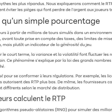
 mythes les plus répandus. Nous expliquerons comment le RTP
éviter les pièges qui font perdre de l’argent aux joueurs t
us qu’un simple pourcentage
urs à partir de millions de tours simulés dans un environnem
e, avant toute prise en compte des taxes, des limites de mise
 mais plutôt un indicateur de la générosité du jeu.
r le court terme, la variance et la volatilité font fluctuer le
in. Ce phénomène s’explique par la loi des grands nombres 
hé.
sé pour se conformer à leurs régulations. Par exemple, les 
ues autorisent des RTP plus bas. De même, les fournisseur
 différents selon le marché de distribution.
urs calculent le RTP
gorithmes pseudo‑aléatoires (RNG) pour simuler des millions