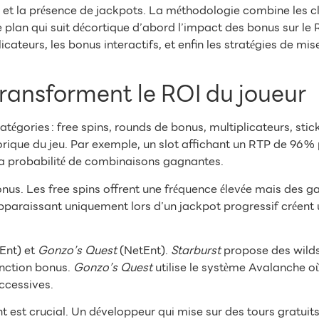
urs et la présence de jackpots. La méthodologie combine les c
plan qui suit décortique d’abord l’impact des bonus sur le R
icateurs, les bonus interactifs, et enfin les stratégies de mise
ransforment le ROI du joueur
catégories : free spins, rounds de bonus, multiplicateurs, st
orique du jeu. Par exemple, un slot affichant un RTP de 96 
 la probabilité de combinaisons gagnantes.
us. Les free spins offrent une fréquence élevée mais des gain
’apparaissant uniquement lors d’un jackpot progressif créent 
Ent) et
Gonzo’s Quest
(NetEnt).
Starburst
propose des wilds 
onction bonus.
Gonzo’s Quest
utilise le système Avalanche 
uccessives.
nt est crucial. Un développeur qui mise sur des tours gratuit