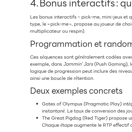
4. Bonus interactifs :
Les bonus interactifs – pick‑me, mini‑jeux et 
type, le « pick‑me », propose au joueur de cho
multiplicateur ou respin).
Programmation et random
Ces séquences sont généralement codées avec u
exemple, dans
Jammin’ Jars
(Push Gaming), le 
logique de progression peut inclure des nivea
ainsi une boucle de rétention.
Deux exemples concrets
Gates of Olympus (Pragmatic Play) intègr
instantané. Le taux de conversion des jou
The Great Pigdog (Red Tiger) propose une 
Chaque étape augmente le RTP effectif d