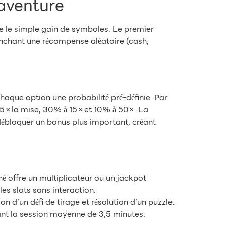
 aventure
se le simple gain de symboles. Le premier
lenchant une récompense aléatoire (cash,
aque option une probabilité pré‑définie. Par
× la mise, 30 % à 15 × et 10 % à 50 ×. La
débloquer un bonus plus important, créant
é offre un multiplicateur ou un jackpot
es slots sans interaction.
 d’un défi de tirage et résolution d’un puzzle.
ant la session moyenne de 3,5 minutes.