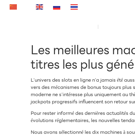
TH
ZH-CN
EN
RU
HOME
ABOUT US
Les meilleures mac
titres les plus gén
L’univers des slots en ligne n’a jamais été au
vers des mécanismes de bonus toujours plus s
moderne ne s’intéresse plus uniquement au thè
jackpots progressifs influencent son retour su
Pour rester informé des dernières actualités d
évolutions réglementaires, les nouvelles tendan
Nous avons sélectionné les dix machines à sous 