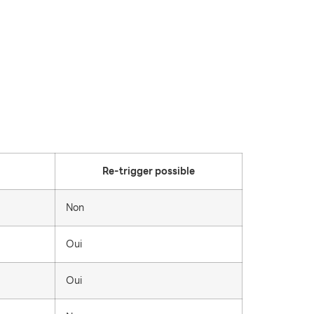
Re‑trigger possible
Non
Oui
Oui