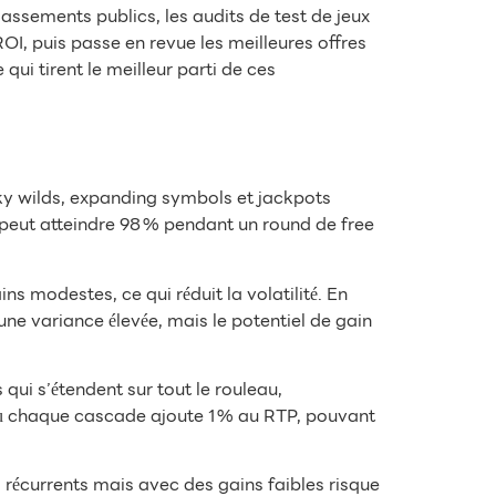
lassements publics, les audits de test de jeux
OI, puis passe en revue les meilleures offres
 qui tirent le meilleur parti de ces
icky wilds, expanding symbols et jackpots
% peut atteindre 98 % pendant un round de free
s modestes, ce qui réduit la volatilité. En
une variance élevée, mais le potentiel de gain
qui s’étendent sur tout le rouleau,
où chaque cascade ajoute 1 % au RTP, pouvant
s récurrents mais avec des gains faibles risque