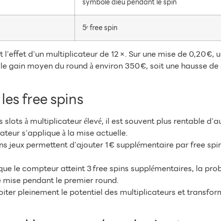
symbole dieu pendant le spin
5ᵉ free spin
 l’effet d’un multiplicateur de 12 ×. Sur une mise de 0,20 €,
t le gain moyen du round à environ 350 €, soit une hausse de
les free spins
s slots à multiplicateur élevé, il est souvent plus rentable d
teur s’applique à la mise actuelle.
ains jeux permettent d’ajouter 1 € supplémentaire par free spi
rsque le compteur atteint 3 free spins supplémentaires, la pr
e mise pendant le premier round.
iter pleinement le potentiel des multiplicateurs et transfor