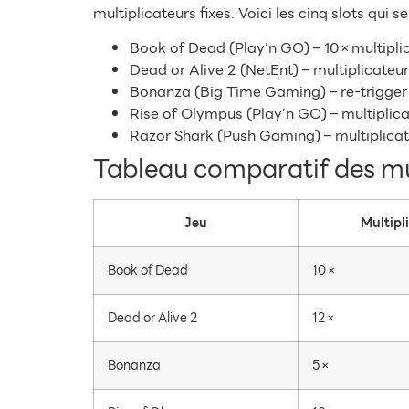
multiplicateurs fixes. Voici les cinq slots qui s
Book of Dead (Play’n GO) – 10 × multiplica
Dead or Alive 2 (NetEnt) – multiplicateur 
Bonanza (Big Time Gaming) – re‑trigger 
Rise of Olympus (Play’n GO) – multiplicat
Razor Shark (Push Gaming) – multiplicateur
Tableau comparatif des mu
Jeu
Multipl
Book of Dead
10 ×
Dead or Alive 2
12 ×
Bonanza
5 ×