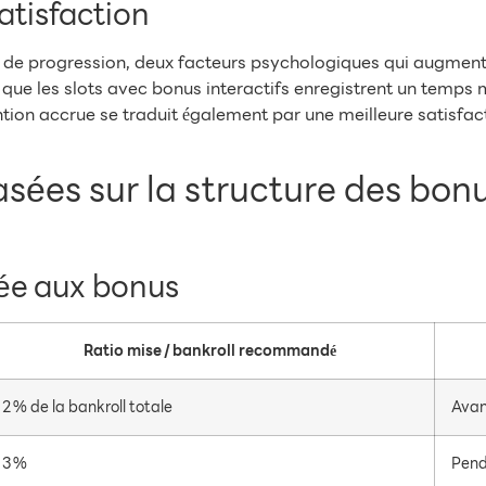
satisfaction
et de progression, deux facteurs psychologiques qui augmente
 que les slots avec bonus interactifs enregistrent un temps 
ention accrue se traduit également par une meilleure satisfac
asées sur la structure des bonu
ée aux bonus
Ratio mise / bankroll recommandé
2 % de la bankroll totale
Avan
3 %
Penda