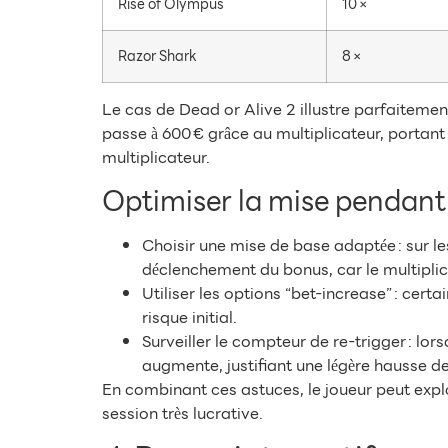
Rise of Olympus
10 ×
Razor Shark
8 ×
Le cas de Dead or Alive 2 illustre parfaitement
passe à 600 € grâce au multiplicateur, portan
multiplicateur.
Optimiser la mise pendant 
Choisir une mise de base adaptée : sur le
déclenchement du bonus, car le multiplica
Utiliser les options “bet‑increase” : cert
risque initial.
Surveiller le compteur de re‑trigger : lo
augmente, justifiant une légère hausse d
En combinant ces astuces, le joueur peut explo
session très lucrative.