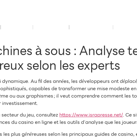
ROOMS
SERVICES
CONTACT US
095-96
hines à sous : Analyse t
éreux selon les experts
ssi dynamique. Au fil des années, les développeurs ont déplac
ophistiqués, capables de transformer une mise modeste en u
me ou aux graphismes ; il veut comprendre comment les tours
r investissement.
u secteur du jeu, consultez
https://www.israpresse.net/
. Ce s
ces du casino en ligne et les outils d’analyse que les joueur
les plus généreuses selon les principaux guides de casino, en