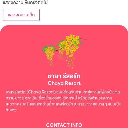
แสดงความเห็นครั้งถัดไป
ชายา รีสอร์ท
Chaya Resort
ชายา รีสอร์ท (Chaya Resort) ยินดีต้อนรับท่านเข้าสู่สถานที่พักหน้าหาด
ทราย ขาวสะอาด อันเลื่องชื่อของจังหวัดกระบี่ พร้อมสิ่งอำนวยความ
สะดวกครบครันและสระว่ายน้ำกลางรีสอร์ท ในบรรยากาศสบาย ๆ แบบเป็น
กันเอง
CONTACT INFO