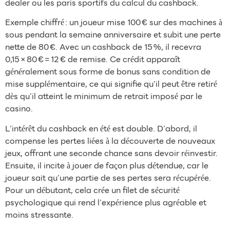
dealer ou les paris sportifs du calcul du cashback.
Exemple chiffré : un joueur mise 100 € sur des machines à
sous pendant la semaine anniversaire et subit une perte
nette de 80 €. Avec un cashback de 15 %, il recevra
0,15 × 80 € = 12 € de remise. Ce crédit apparaît
généralement sous forme de bonus sans condition de
mise supplémentaire, ce qui signifie qu’il peut être retiré
dès qu’il atteint le minimum de retrait imposé par le
casino.
L’intérêt du cashback en été est double. D’abord, il
compense les pertes liées à la découverte de nouveaux
jeux, offrant une seconde chance sans devoir réinvestir.
Ensuite, il incite à jouer de façon plus détendue, car le
joueur sait qu’une partie de ses pertes sera récupérée.
Pour un débutant, cela crée un filet de sécurité
psychologique qui rend l’expérience plus agréable et
moins stressante.