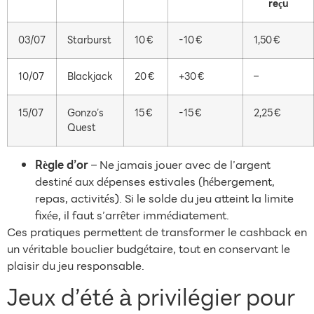
reçu
03/07
Starburst
10 €
-10 €
1,50 €
10/07
Blackjack
20 €
+30 €
–
15/07
Gonzo’s
15 €
-15 €
2,25 €
Quest
Règle d’or
– Ne jamais jouer avec de l’argent
destiné aux dépenses estivales (hébergement,
repas, activités). Si le solde du jeu atteint la limite
fixée, il faut s’arrêter immédiatement.
Ces pratiques permettent de transformer le cashback en
un véritable bouclier budgétaire, tout en conservant le
plaisir du jeu responsable.
Jeux d’été à privilégier pour