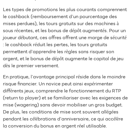
Les types de promotions les plus courants comprennent
le cashback (remboursement d’un pourcentage des
mises perdues), les tours gratuits sur des machines à
sous récentes, et les bonus de dépôt augmentés. Pour un
joueur débutant, ces offres offrent une marge de sécurité
: le cashback réduit les pertes, les tours gratuits
permettent d’apprendre les règles sans risquer son
argent, et le bonus de dépôt augmente le capital de jeu
dès le premier versement.
En pratique, l’avantage principal réside dans le moindre
risque financier. Un novice peut ainsi expérimenter
différents jeux, comprendre le fonctionnement du RTP
(return to player) et se familiariser avec les exigences de
mise (wagering) sans devoir mobiliser un gros budget.
De plus, les conditions de mise sont souvent allégées
pendant les célébrations d’anniversaire, ce qui accélère
la conversion du bonus en argent réel utilisable.