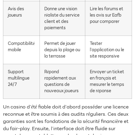
Avis des
Donne une vision
Lire les forums et
joueurs
réaliste du service
les avis sur Eafb
client et des
pour comparer
paiements
Compatibilité
Permet de jouer
Tester
mobile
depuis la plage ou
l’application ou le
la terrasse
site responsive
Support
Répond
Envoyer un ticket
multilingue
rapidement aux
en français et
24/7
questions de
mesurer le temps
nouveaux joueurs
de réponse
Un casino d’été fiable doit d’abord posséder une licence
reconnue et être soumis à des audits réguliers. Ces deux
garanties sont les fondations de la sécurité financière et
du fair‑play. Ensuite, l’interface doit être fluide sur