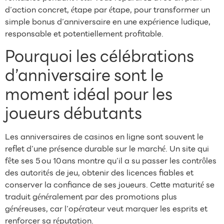
d’action concret, étape par étape, pour transformer un
simple bonus d’anniversaire en une expérience ludique,
responsable et potentiellement profitable.
Pourquoi les célébrations
d’anniversaire sont le
moment idéal pour les
joueurs débutants
Les anniversaires de casinos en ligne sont souvent le
reflet d’une présence durable sur le marché. Un site qui
fête ses 5 ou 10 ans montre qu’il a su passer les contrôles
des autorités de jeu, obtenir des licences fiables et
conserver la confiance de ses joueurs. Cette maturité se
traduit généralement par des promotions plus
généreuses, car l’opérateur veut marquer les esprits et
renforcer sa réputation.