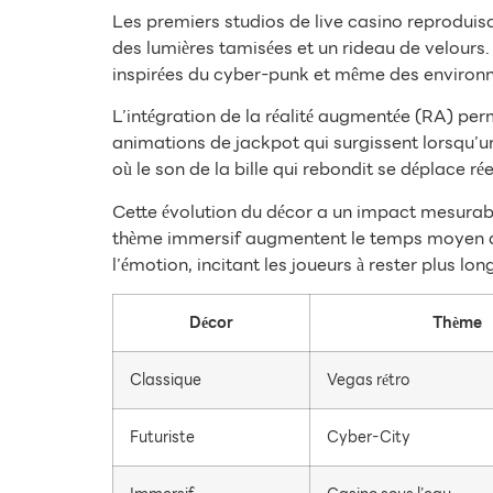
Les premiers studios de live casino reproduis
des lumières tamisées et un rideau de velours. 
inspirées du cyber‑punk et même des environne
L’intégration de la réalité augmentée (RA) per
animations de jackpot qui surgissent lorsqu’un
où le son de la bille qui rebondit se déplace r
Cette évolution du décor a un impact mesurabl
thème immersif augmentent le temps moyen de s
l’émotion, incitant les joueurs à rester plus 
Décor
Thème
Classique
Vegas rétro
Futuriste
Cyber‑City