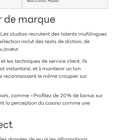
Baccarat Aqua
ur de marque
 Les studios recrutent des talents multilingues
élection inclut des tests de diction, de
u joueur.
et les techniques de service client. Ils
it instantané, et à maintenir un ton
qui reconnaissent le même croupier sur
lisés, comme « Profitez de 20 % de bonus sur
rçant la perception du casino comme une
ect
 les données de jeu ni les informations