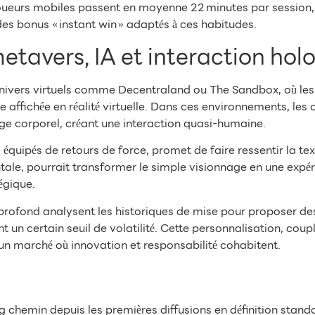
 joueurs mobiles passent en moyenne 22 minutes par session,
des bonus « instant win » adaptés à ces habitudes.
metavers, IA et interaction ho
univers virtuels comme Decentraland ou The Sandbox, où les
ive affichée en réalité virtuelle. Dans ces environnements, le
age corporel, créant une interaction quasi‑humaine.
quipés de retours de force, promet de faire ressentir la text
ale, pourrait transformer le simple visionnage en une expér
égique.
 profond analysent les historiques de mise pour proposer d
 un certain seuil de volatilité. Cette personnalisation, coupl
’un marché où innovation et responsabilité cohabitent.
g chemin depuis les premières diffusions en définition stan