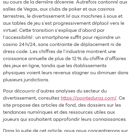
au cours de la dernière décennie. Autrefois cantonné aux
salles de Vegas, aux clubs de poker et aux casinos
terrestres, le divertissement lié aux machines à sous et
aux tables de jeu s’est progressivement déplacé vers le
virtuel. Cette transition s’explique d’abord par
l’accessibilité : un smartphone suffit pour rejoindre un
casino 24 h/24, sans contrainte de déplacement ni de
dress code. Les chiffres de l’industrie montrent une
croissance annuelle de plus de 12 % du chiffre d’affaires
des jeux en ligne, tandis que les établissements
physiques voient leurs revenus stagner ou diminuer dans
plusieurs juridictions.
Pour découvrir d’autres analyses du secteur du
divertissement, consultez
https://pointeduraz.com/
. Ce
site propose des articles de fond, des dossiers sur les
tendances numériques et des ressources utiles aux
joueurs qui souhaitent approfondir leurs connaissances.
Dans la suite de cet article, nous nous concentrerons sur