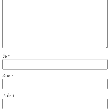
ชื่อ
*
อีเมล
*
เว็บไซต์