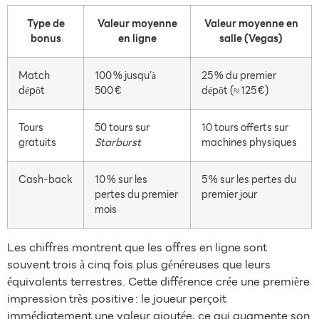
Type de
Valeur moyenne
Valeur moyenne en
bonus
en ligne
salle (Vegas)
Match
100 % jusqu’à
25 % du premier
dépôt
500 €
dépôt (≈ 125 €)
Tours
50 tours sur
10 tours offerts sur
gratuits
Starburst
machines physiques
Cash‑back
10 % sur les
5 % sur les pertes du
pertes du premier
premier jour
mois
Les chiffres montrent que les offres en ligne sont
souvent trois à cinq fois plus généreuses que leurs
équivalents terrestres. Cette différence crée une première
impression très positive : le joueur perçoit
immédiatement une valeur ajoutée, ce qui augmente son