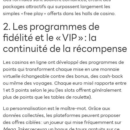
packages attractifs qui surpassent largement les
simples « free play » offerts dans les halls de casino.
2. Les programmes de
fidélité et le « VIP » : la
continuité de la récompense
Les casinos en ligne ont développé des programmes de
points qui transforment chaque mise en une monnaie
virtuelle échangeable contre des bonus, des cash‑back
ou même des voyages. Chaque euro misé rapporte entre
1 et 5 points selon le jeu (les slots offrent généralement
plus de points que les tables de roulette).
La personnalisation est le maître‑mot. Grâce aux
données collectées, les plateformes peuvent proposer
des offres ciblées : un joueur qui mise fréquemment sur
Mega Joker
recevra un bonus de tours gratuits sur ce