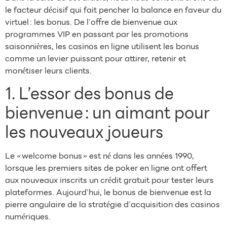
le facteur décisif qui fait pencher la balance en faveur du
virtuel : les bonus. De l’offre de bienvenue aux
programmes VIP en passant par les promotions
saisonnières, les casinos en ligne utilisent les bonus
comme un levier puissant pour attirer, retenir et
monétiser leurs clients.
1. L’essor des bonus de
bienvenue : un aimant pour
les nouveaux joueurs
Le « welcome bonus » est né dans les années 1990,
lorsque les premiers sites de poker en ligne ont offert
aux nouveaux inscrits un crédit gratuit pour tester leurs
plateformes. Aujourd’hui, le bonus de bienvenue est la
pierre angulaire de la stratégie d’acquisition des casinos
numériques.