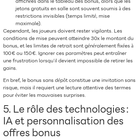
affichées dans le tableau des bonus, alors que les
jetons gratuits en salle sont souvent soumis à des
restrictions invisibles (temps limité, mise
maximale).
Cependant, les joueurs doivent rester vigilants. Les
conditions de mise peuvent atteindre 30x le montant du
bonus, et les limites de retrait sont généralement fixées à
100 € ou 150 €. Ignorer ces paramètres peut entraîner
une frustration lorsqu’il devient impossible de retirer les
gains.
En bref, le bonus sans dépôt constitue une invitation sans
risque, mais il requiert une lecture attentive des termes
pour éviter les mauvaises surprises.
5. Le rôle des technologies :
IA et personnalisation des
offres bonus