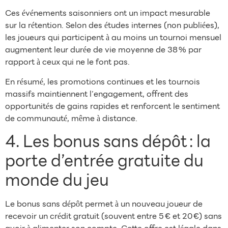
Ces événements saisonniers ont un impact mesurable
sur la rétention. Selon des études internes (non publiées),
les joueurs qui participent à au moins un tournoi mensuel
augmentent leur durée de vie moyenne de 38 % par
rapport à ceux qui ne le font pas.
En résumé, les promotions continues et les tournois
massifs maintiennent l’engagement, offrent des
opportunités de gains rapides et renforcent le sentiment
de communauté, même à distance.
4. Les bonus sans dépôt : la
porte d’entrée gratuite du
monde du jeu
Le bonus sans dépôt permet à un nouveau joueur de
recevoir un crédit gratuit (souvent entre 5 € et 20 €) sans