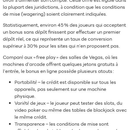
avoir à alimenter son compte. Cette offre est légale dans
la plupart des juridictions, à condition que les conditions
de mise (wagering) soient clairement indiquées.
Statistiquement, environ 45 % des joueurs qui acceptent
un bonus sans dépôt finissent par effectuer un premier
dépôt réel, ce qui représente un taux de conversion
supérieur à 30 % pour les sites qui n’en proposent pas.
Comparé aux « free play » des salles de Vegas, où les
machines d’arcade offrent quelques jetons gratuits à
l’entrée, le bonus en ligne possède plusieurs atouts :
Portabilité – le crédit est disponible sur tous les
appareils, pas seulement sur une machine
physique.
Variété de jeux – le joueur peut tester des slots, du
video poker ou même des tables de blackjack avec
le même crédit.
Transparence – les conditions de mise sont