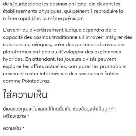
de sécurité place les casinos en ligne loin devant les
établissements physiques, qui peinent à reproduire la
même rapidité et la même précision.
L’avenir du divertissement ludique dépendra de la
capacité des casinos traditionnels à innover : intégrer des
solutions numériques, créer des partenariats avec des
plateformes en ligne ou développer des expériences
hybrides. En attendant, les joueurs avisés peuvent
explorer les offres actuelles, comparer les promotions
casino et rester informés via des ressources fiables
comme Pointeduraz.
ใส่ความเห็น
อีเมลของคุณจะไม่แสดงให้คนอื่นเห็น
ช่องข้อมูลจำเป็นถูกทำ
เครื่องหมาย
*
ความเห็น
*