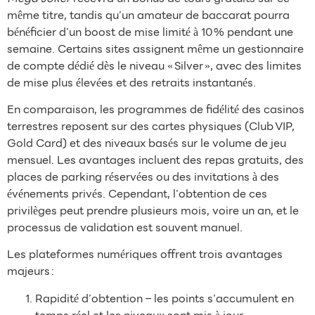
même titre, tandis qu’un amateur de baccarat pourra
bénéficier d’un boost de mise limité à 10 % pendant une
semaine. Certains sites assignent même un gestionnaire
de compte dédié dès le niveau « Silver », avec des limites
de mise plus élevées et des retraits instantanés.
En comparaison, les programmes de fidélité des casinos
terrestres reposent sur des cartes physiques (Club VIP,
Gold Card) et des niveaux basés sur le volume de jeu
mensuel. Les avantages incluent des repas gratuits, des
places de parking réservées ou des invitations à des
événements privés. Cependant, l’obtention de ces
privilèges peut prendre plusieurs mois, voire un an, et le
processus de validation est souvent manuel.
Les plateformes numériques offrent trois avantages
majeurs :
Rapidité d’obtention – les points s’accumulent en