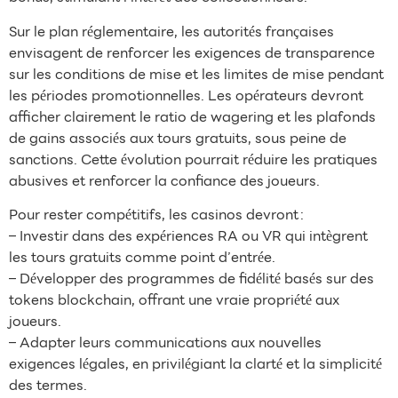
Sur le plan réglementaire, les autorités françaises
envisagent de renforcer les exigences de transparence
sur les conditions de mise et les limites de mise pendant
les périodes promotionnelles. Les opérateurs devront
afficher clairement le ratio de wagering et les plafonds
de gains associés aux tours gratuits, sous peine de
sanctions. Cette évolution pourrait réduire les pratiques
abusives et renforcer la confiance des joueurs.
Pour rester compétitifs, les casinos devront :
– Investir dans des expériences RA ou VR qui intègrent
les tours gratuits comme point d’entrée.
– Développer des programmes de fidélité basés sur des
tokens blockchain, offrant une vraie propriété aux
joueurs.
– Adapter leurs communications aux nouvelles
exigences légales, en privilégiant la clarté et la simplicité
des termes.