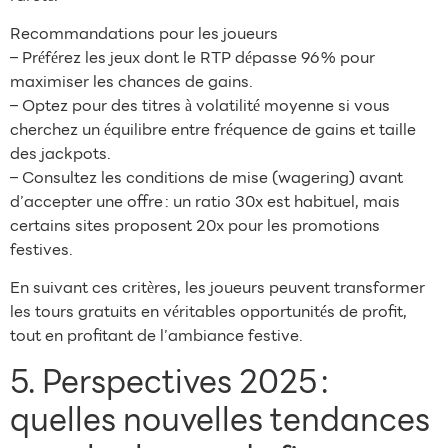
Recommandations pour les joueurs
– Préférez les jeux dont le RTP dépasse 96 % pour
maximiser les chances de gains.
– Optez pour des titres à volatilité moyenne si vous
cherchez un équilibre entre fréquence de gains et taille
des jackpots.
– Consultez les conditions de mise (wagering) avant
d’accepter une offre : un ratio 30x est habituel, mais
certains sites proposent 20x pour les promotions
festives.
En suivant ces critères, les joueurs peuvent transformer
les tours gratuits en véritables opportunités de profit,
tout en profitant de l’ambiance festive.
5. Perspectives 2025 :
quelles nouvelles tendances