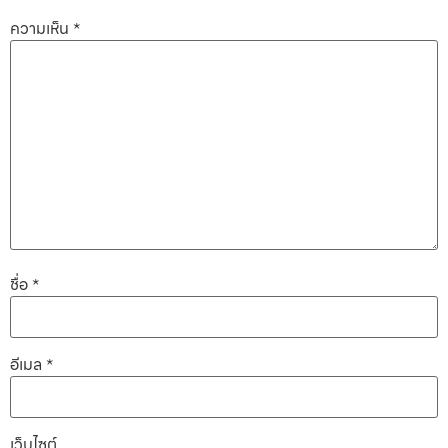
ความเห็น
*
ชื่อ
*
อีเมล
*
เว็บไซต์