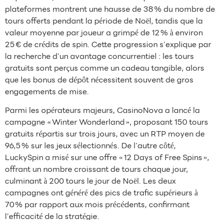
plateformes montrent une hausse de 38 % du nombre de
tours offerts pendant la période de Noël, tandis que la
valeur moyenne par joueur a grimpé de 12 % à environ
25 € de crédits de spin. Cette progression s’explique par
la recherche d’un avantage concurrentiel : les tours
gratuits sont perçus comme un cadeau tangible, alors
que les bonus de dépôt nécessitent souvent de gros
engagements de mise.
Parmi les opérateurs majeurs, CasinoNova a lancé la
campagne « Winter Wonderland », proposant 150 tours
gratuits répartis sur trois jours, avec un RTP moyen de
96,5 % sur les jeux sélectionnés. De l’autre côté,
LuckySpin a misé sur une offre « 12 Days of Free Spins »,
offrant un nombre croissant de tours chaque jour,
culminant à 200 tours le jour de Noël. Les deux
campagnes ont généré des pics de trafic supérieurs à
70 % par rapport aux mois précédents, confirmant
l’efficacité de la stratégie.