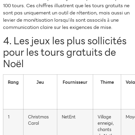
100 tours. Ces chiffres illustrent que les tours gratuits ne
sont pas uniquement un outil de rétention, mais aussi un
levier de monétisation lorsqu’ils sont associés à une
communication claire sur les exigences de mise.
4. Les jeux les plus sollicités
pour les tours gratuits de
Noël
Rang
Jeu
Fournisseur
Thème
Volat
1
Christmas
NetEnt
Village
Moy
Carol
enneigé,
chants