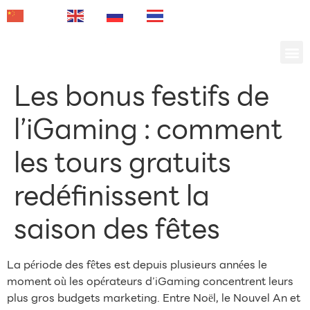
TH
ZH-CN
EN
RU
Les bonus festifs de
l’iGaming : comment
les tours gratuits
redéfinissent la
saison des fêtes
La période des fêtes est depuis plusieurs années le
moment où les opérateurs d’iGaming concentrent leurs
plus gros budgets marketing. Entre Noël, le Nouvel An et