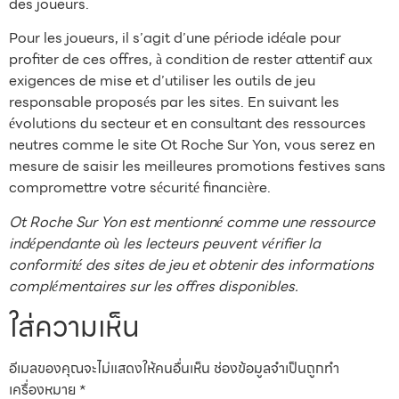
des joueurs.
Pour les joueurs, il s’agit d’une période idéale pour
profiter de ces offres, à condition de rester attentif aux
exigences de mise et d’utiliser les outils de jeu
responsable proposés par les sites. En suivant les
évolutions du secteur et en consultant des ressources
neutres comme le site Ot Roche Sur Yon, vous serez en
mesure de saisir les meilleures promotions festives sans
compromettre votre sécurité financière.
Ot Roche Sur Yon est mentionné comme une ressource
indépendante où les lecteurs peuvent vérifier la
conformité des sites de jeu et obtenir des informations
complémentaires sur les offres disponibles.
ใส่ความเห็น
อีเมลของคุณจะไม่แสดงให้คนอื่นเห็น
ช่องข้อมูลจำเป็นถูกทำ
เครื่องหมาย
*