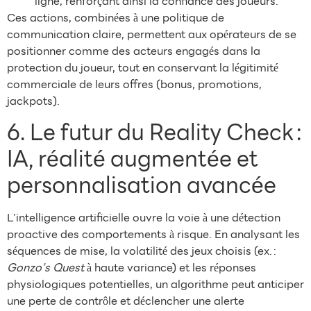
ligne, renforçant ainsi la confiance des joueurs.
Ces actions, combinées à une politique de
communication claire, permettent aux opérateurs de se
positionner comme des acteurs engagés dans la
protection du joueur, tout en conservant la légitimité
commerciale de leurs offres (bonus, promotions,
jackpots).
6. Le futur du Reality Check :
IA, réalité augmentée et
personnalisation avancée
L’intelligence artificielle ouvre la voie à une détection
proactive des comportements à risque. En analysant les
séquences de mise, la volatilité des jeux choisis (ex. :
Gonzo’s Quest
à haute variance) et les réponses
physiologiques potentielles, un algorithme peut anticiper
une perte de contrôle et déclencher une alerte