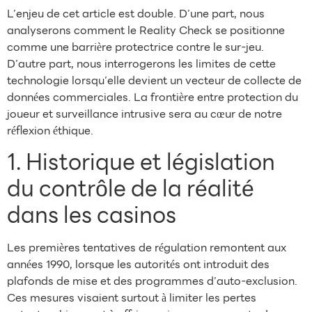
L’enjeu de cet article est double. D’une part, nous
analyserons comment le Reality Check se positionne
comme une barrière protectrice contre le sur‑jeu.
D’autre part, nous interrogerons les limites de cette
technologie lorsqu’elle devient un vecteur de collecte de
données commerciales. La frontière entre protection du
joueur et surveillance intrusive sera au cœur de notre
réflexion éthique.
1. Historique et législation
du contrôle de la réalité
dans les casinos
Les premières tentatives de régulation remontent aux
années 1990, lorsque les autorités ont introduit des
plafonds de mise et des programmes d’auto‑exclusion.
Ces mesures visaient surtout à limiter les pertes