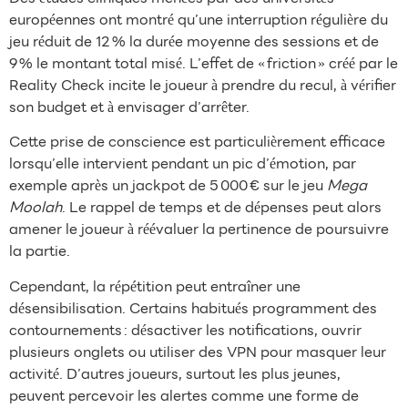
européennes ont montré qu’une interruption régulière du
jeu réduit de 12 % la durée moyenne des sessions et de
9 % le montant total misé. L’effet de « friction » créé par le
Reality Check incite le joueur à prendre du recul, à vérifier
son budget et à envisager d’arrêter.
Cette prise de conscience est particulièrement efficace
lorsqu’elle intervient pendant un pic d’émotion, par
exemple après un jackpot de 5 000 € sur le jeu
Mega
Moolah
. Le rappel de temps et de dépenses peut alors
amener le joueur à réévaluer la pertinence de poursuivre
la partie.
Cependant, la répétition peut entraîner une
désensibilisation. Certains habitués programment des
contournements : désactiver les notifications, ouvrir
plusieurs onglets ou utiliser des VPN pour masquer leur
activité. D’autres joueurs, surtout les plus jeunes,
peuvent percevoir les alertes comme une forme de