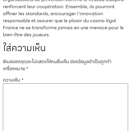
renforcent leur coopération. Ensemble, ils pourront
affiner les standards, encourager l’innovation
responsable et assurer que le plaisir du casino légal
France ne se transforme jamais en une menace pour le
bien‑être des joueurs.
ใส่ความเห็น
อีเมลของคุณจะไม่แสดงให้คนอื่นเห็น
ช่องข้อมูลจำเป็นถูกทำ
เครื่องหมาย
*
ความเห็น
*