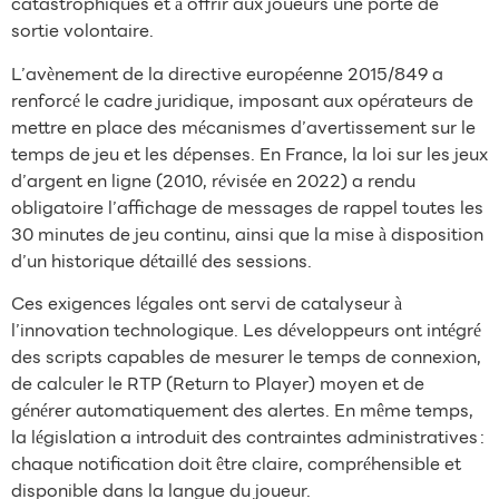
catastrophiques et à offrir aux joueurs une porte de
sortie volontaire.
L’avènement de la directive européenne 2015/849 a
renforcé le cadre juridique, imposant aux opérateurs de
mettre en place des mécanismes d’avertissement sur le
temps de jeu et les dépenses. En France, la loi sur les jeux
d’argent en ligne (2010, révisée en 2022) a rendu
obligatoire l’affichage de messages de rappel toutes les
30 minutes de jeu continu, ainsi que la mise à disposition
d’un historique détaillé des sessions.
Ces exigences légales ont servi de catalyseur à
l’innovation technologique. Les développeurs ont intégré
des scripts capables de mesurer le temps de connexion,
de calculer le RTP (Return to Player) moyen et de
générer automatiquement des alertes. En même temps,
la législation a introduit des contraintes administratives :
chaque notification doit être claire, compréhensible et
disponible dans la langue du joueur.