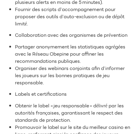
plusieurs alerts en moins de 5 minutes).
Fournir des scripts d’accompagnement pour
proposer des outils d’auto‑exclusion ou de dépôt
limité.
Collaboration avec des organismes de prévention
Partager anonymement les statistiques agrégées
avec le Réseau Obepine pour affiner les
recommandations publiques.
Organiser des webinars conjoints afin d’informer
les joueurs sur les bonnes pratiques de jeu
responsable.
Labels et certifications
Obtenir le label « jeu responsable » délivré par les
autorités françaises, garantissant le respect des
standards de protection.
Promouvoir le label sur le site du meilleur casino en