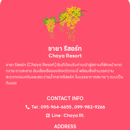
ชายา รีสอร์ท
Chaya Resort
ชายา รีสอร์ท (Chaya Resort) ยินดีต้อนรับท่านเข้าสู่สถานที่พักหน้าหาด
ทราย ขาวสะอาด อันเลื่องชื่อของจังหวัดกระบี่ พร้อมสิ่งอำนวยความ
สะดวกครบครันและสระว่ายน้ำกลางรีสอร์ท ในบรรยากาศสบาย ๆ แบบเป็น
กันเอง
CONTACT INFO
Tel : 095-964-6655 , 099-982-9266
Line : Chaya Rt.
ADDRESS