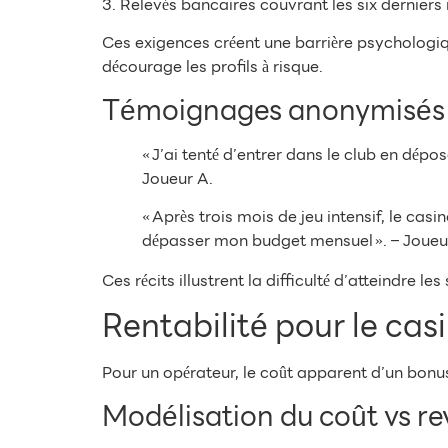
3. Relevés bancaires couvrant les six derniers
Ces exigences créent une barrière psychologiqu
décourage les profils à risque.
Témoignages anonymisés
« J’ai tenté d’entrer dans le club en dép
Joueur A.
« Après trois mois de jeu intensif, le cas
dépasser mon budget mensuel ». – Joueu
Ces récits illustrent la difficulté d’atteindre 
Rentabilité pour le casi
Pour un opérateur, le coût apparent d’un bonu
Modélisation du coût vs r