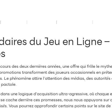
ROOMS
SERVICES
CONTACT US
095-96
rdaires du Jeu en Ligne –
es
urs des deux dernières années, une offre qui frôle le mythe 
promotions transforment des joueurs occasionnels en préten
Le phénomène attire l’attention des médias, des autorités de
 pactole.
dans une logique d’acquisition ultra‑agressive, où chaque 
 se cache derrière ces promesses, nous nous appuyons sur 
isés. Vous pourrez approfondir certains points sur le site de 