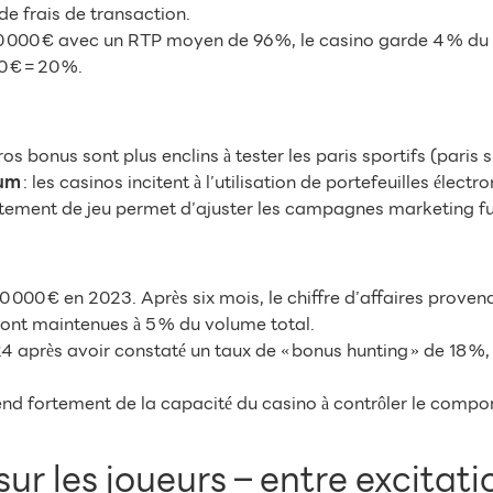
de frais de transaction.
00 000 € avec un RTP moyen de 96 %, le casino garde 4 % du 
0 € = 20 %.
ros bonus sont plus enclins à tester les paris sportifs (paris s
ium
: les casinos incitent à l’utilisation de portefeuilles élec
rtement de jeu permet d’ajuster les campagnes marketing fu
 000 € en 2023. Après six mois, le chiffre d’affaires prove
 sont maintenues à 5 % du volume total.
après avoir constaté un taux de « bonus hunting » de 18 %, 
nd fortement de la capacité du casino à contrôler le compor
r les joueurs – entre excitati