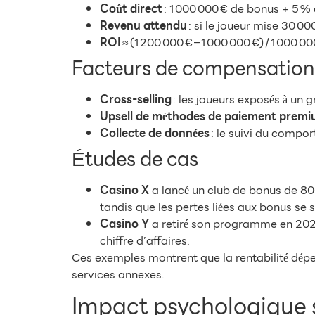
Coût direct
: 1 000 000 € de bonus + 5 % 
Revenu attendu
: si le joueur mise 30 0
ROI
≈ (1 200 000 € – 1 000 000 €) / 1 000 00
Facteurs de compensation
Cross‑selling
: les joueurs exposés à un g
Upsell de méthodes de paiement prem
Collecte de données
: le suivi du compo
Études de cas
Casino X
a lancé un club de bonus de 800
tandis que les pertes liées aux bonus se
Casino Y
a retiré son programme en 2024 
chiffre d’affaires.
Ces exemples montrent que la rentabilité dépe
services annexes.
Impact psychologique su