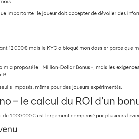
 mois.
e importante : le joueur doit accepter de dévoiler des infor
osant 12 000 € mais le KYC a bloqué mon dossier parce que mes
ino m’a proposé le « Million‑Dollar Bonus », mais les exigence
r B.
les seuils imposés, même pour des joueurs expérimentés.
no – le calcul du ROI d’un bonu
s de 1 000 000 € est largement compensé par plusieurs levie
evenu