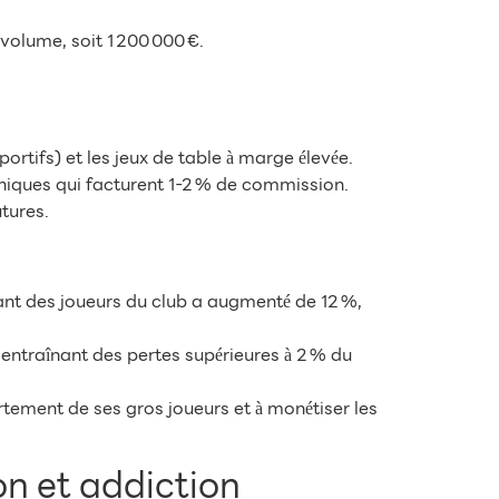
volume, soit 1 200 000 €.
portifs) et les jeux de table à marge élevée.
troniques qui facturent 1‑2 % de commission.
tures.
nant des joueurs du club a augmenté de 12 %,
entraînant des pertes supérieures à 2 % du
tement de ses gros joueurs et à monétiser les
on et addiction