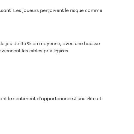
uissant. Les joueurs perçoivent le risque comme
 de jeu de 35 % en moyenne, avec une hausse
eviennent les cibles privilégiées.
ant le sentiment d’appartenance à une élite et