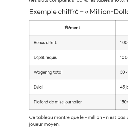
(les slots comptent à 100 %, les tables à 10 %) 
Exemple chiffré – « Million‑Dol
Élément
Bonus offert
1 00
Dépôt requis
10 0
Wagering total
30 ×
Délai
45 j
Plafond de mise journalier
150 
Ce tableau montre que le « million » n’est pas
joueur moyen.