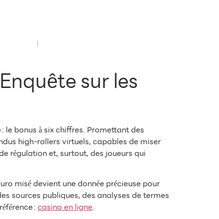
4-6655
099-982-9266
 Enquête sur les
: le bonus à six chiffres. Promettant des
dus high‑rollers virtuels, capables de miser
 régulation et, surtout, des joueurs qui
euro misé devient une donnée précieuse pour
des sources publiques, des analyses de termes
référence :
casino en ligne
.