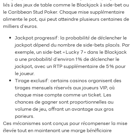
liés à des jeux de table comme le Blackjack à side‑bet ou
le Caribbean Stud Poker. Chaque mise supplémentaire
alimente le pot, qui peut atteindre plusieurs centaines de
milliers d’euros.
Jackpot progressif : la probabilité de déclencher le
jackpot dépend du nombre de side‑bets placés. Par
exemple, un side‑bet « Lucky 7 » dans le Blackjack
a une probabilité d’environ 1 % de déclencher le
jackpot, avec un RTP supplémentaire de 5 % pour
le joueur.
Tirage exclusif : certains casinos organisent des
tirages mensuels réservés aux joueurs VIP, où
chaque mise compte comme un ticket. Les
chances de gagner sont proportionnelles au
volume de jeu, offrant un avantage aux gros
parieurs.
Ces mécanismes sont conçus pour récompenser la mise
élevée tout en maintenant une marge bénéficiaire