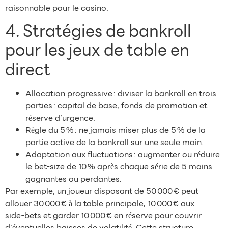
raisonnable pour le casino.
4. Stratégies de bankroll
pour les jeux de table en
direct
Allocation progressive : diviser la bankroll en trois
parties : capital de base, fonds de promotion et
réserve d’urgence.
Règle du 5 % : ne jamais miser plus de 5 % de la
partie active de la bankroll sur une seule main.
Adaptation aux fluctuations : augmenter ou réduire
le bet‑size de 10 % après chaque série de 5 mains
gagnantes ou perdantes.
Par exemple, un joueur disposant de 50 000 € peut
allouer 30 000 € à la table principale, 10 000 € aux
side‑bets et garder 10 000 € en réserve pour couvrir
d’éventuelles baisses de volatilité. Cette structure