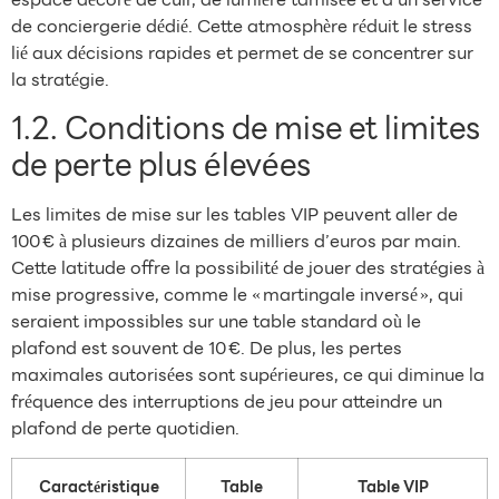
de conciergerie dédié. Cette atmosphère réduit le stress
lié aux décisions rapides et permet de se concentrer sur
la stratégie.
1.2. Conditions de mise et limites
de perte plus élevées
Les limites de mise sur les tables VIP peuvent aller de
100 € à plusieurs dizaines de milliers d’euros par main.
Cette latitude offre la possibilité de jouer des stratégies à
mise progressive, comme le « martingale inversé », qui
seraient impossibles sur une table standard où le
plafond est souvent de 10 €. De plus, les pertes
maximales autorisées sont supérieures, ce qui diminue la
fréquence des interruptions de jeu pour atteindre un
plafond de perte quotidien.
Caractéristique
Table
Table VIP