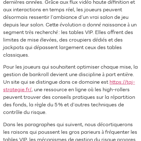
dernières années. Grâce aux flux vidéo haute définition et
aux interactions en temps réel, les joueurs peuvent
désormais ressentir l’ambiance d’un vrai salon de jeu
depuis leur salon. Cette évolution a donné naissance à un
segment très recherché : les tables VIP. Elles offrent des
limites de mise élevées, des croupiers dédiés et des
jackpots qui dépassent largement ceux des tables
classiques.
Pour les joueurs qui souhaitent optimiser chaque mise, la
gestion de bankroll devient une discipline à part entière.
Un site qui se distingue dans ce domaine est
https://taj-
strategie.fr/
, une ressource en ligne où les high‑rollers
peuvent trouver des conseils pratiques sur la répartition
des fonds, la règle du 5 % et d’autres techniques de
contrôle du risque.
Dans les paragraphes qui suivent, nous décortiquerons
les raisons qui poussent les gros parieurs à fréquenter les
tables VIP, les mécanismes de gestion du risque propres