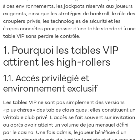
à ces environnements, les jackpots réservés aux joueurs
exigeants, ainsi que les stratégies de bankroll, le rôle des
croupiers privés, les technologies de sécurité et les
étapes concrètes pour passer d’une table standard à une
table VIP sans perdre le contrôle.
1. Pourquoi les tables VIP
attirent les high‑rollers
1.1. Accès privilégié et
environnement exclusif
Les tables VIP ne sont pas simplement des versions
« plus chères » des tables classiques ; elles constituent un
véritable club privé. L’accès se fait souvent sur invitation
ou après avoir atteint un volume de jeu mensuel défini
par le casino. Une fois admis, le joueur bénéficie d’un
espace décoré de cuir, de lumière tamisée et d’un service