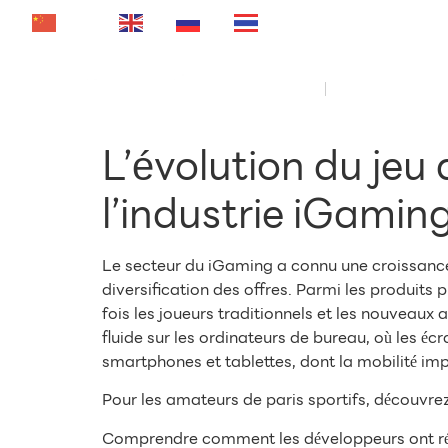
TH
ZH-CN
EN
RU
HOME
ABOUT US
L’évolution du jeu
l’industrie iGamin
Le secteur du iGaming a connu une croissance e
diversification des offres. Parmi les produits p
fois les joueurs traditionnels et les nouveaux
fluide sur les ordinateurs de bureau, où les éc
smartphones et tablettes, dont la mobilité i
Pour les amateurs de paris sportifs, découvrez 
Comprendre comment les développeurs ont résol