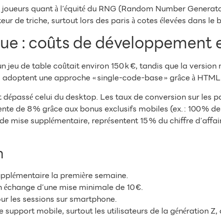
s joueurs quant à l’équité du RNG (Random Number Generato
ur de triche, surtout lors des paris à cotes élevées dans le 
ue : coûts de développement 
 jeu de table coûtait environ 150 k €, tandis que la version
es adoptent une approche « single‑code‑base » grâce à HTML5,
dépassé celui du desktop. Les taux de conversion sur les pa
e de 8 % grâce aux bonus exclusifs mobiles (ex. : 100 % de 
 mise supplémentaire, représentent 15 % du chiffre d’affair
n
upplémentaire la première semaine.
 en échange d’une mise minimale de 10 €.
our les sessions sur smartphone.
 le support mobile, surtout les utilisateurs de la génération 