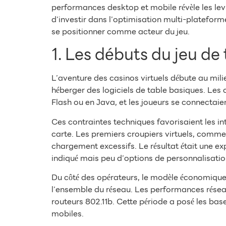
performances desktop et mobile révèle les levi
d’investir dans l’optimisation multi‑platefor
se positionner comme acteur du jeu.
1. Les débuts du jeu de 
L’aventure des casinos virtuels débute au mili
héberger des logiciels de table basiques. Les 
Flash ou en Java, et les joueurs se connectai
Ces contraintes techniques favorisaient les in
carte. Les premiers croupiers virtuels, comm
chargement excessifs. Le résultat était une e
indiqué mais peu d’options de personnalisatio
Du côté des opérateurs, le modèle économique
l’ensemble du réseau. Les performances réseau 
routeurs 802.11b. Cette période a posé les bas
mobiles.