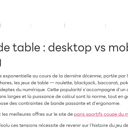
ROOMS
SERVICES
CONTACT US
095-96
 de table : desktop vs mo
g
xponentielle au cours de la dernière décennie, portée par l
hares, les jeux de table — roulette, blackjack, baccarat, poke
 adeptes du numérique. Cette popularité s’accompagne d’un do
rans larges et la puissance de calcul sont la norme, tout en 
mpose des contraintes de bande passante et d’ergonomie.
les meilleures offres sur le site de
paris sportifs coupe du
u ces tensions nécessite de revenir sur l’histoire du jeu d