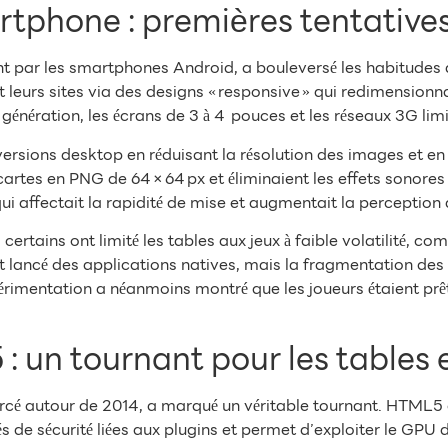
tphone : premières tentatives
ment par les smartphones Android, a bouleversé les habitud
 leurs sites via des designs « responsive » qui redimensionn
ération, les écrans de 3 à 4 pouces et les réseaux 3G limité
versions desktop en réduisant la résolution des images et en
artes en PNG de 64 × 64 px et éliminaient les effets sonore
ui affectait la rapidité de mise et augmentait la perception d
certains ont limité les tables aux jeux à faible volatilité, co
nt lancé des applications natives, mais la fragmentation des
imentation a néanmoins montré que les joueurs étaient prêts
: un tournant pour les tables 
é autour de 2014, a marqué un véritable tournant. HTML5 of
és de sécurité liées aux plugins et permet d’exploiter le GP