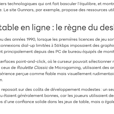
ers technologiques qui ont fait basculer l’équilibre, et mon
me. Le site Gunnars, par exemple, propose des ressources ut
table en ligne : le règne du de
eu des années 1990, lorsque les premières licences de jeu so
connexions dial‑up limitées à 56 kbps imposaient des graphi
ent principalement depuis des PC de bureau équipés de moni
terfaces point‑and‑click, où le curseur pouvait sélectionner
e ceux de
Roulette Classic
de Microgaming, utilisaient des an
xpérience perçue comme fiable mais visuellement rudimentai
n.
 reposait sur des coûts de développement modestes : un seu
étaient généralement bonnes, car les joueurs utilisaient des
es d’une confiance solide dans les jeux de table, mais a égal