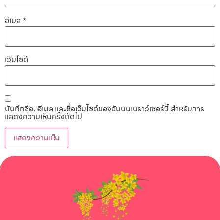
อีเมล
*
เว็บไซต์
บันทึกชื่อ, อีเมล และชื่อเว็บไซต์ของฉันบนเบราว์เซอร์นี้ สำหรับการ
แสดงความเห็นครั้งถัดไป