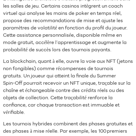
les salles de jeu. Certains casinos intègrent un coach
virtuel qui analyse les mains de poker en temps réel,
propose des recommandations de mise et ajuste les
paramètres de volatilité en fonction du profil du joueur.
Cette assistance personnalisée, disponible même en
mode gratuit, accélère l’apprentissage et augmente la
probabilité de succès lors des tournois payants.
La blockchain, quant à elle, ouvre la voie aux NFT (jetons
non fongibles) comme récompenses de tournois
gratuits. Un joueur qui atteint la finale du Summer
Spin‑Off pourrait recevoir un NFT unique, traçable sur la
chaîne et échangeable contre des crédits réels ou des
objets de collection. Cette traçabilité renforce la
confiance, car chaque transaction est immuable et
vérifiable.
Les tournois hybrides combinent des phases gratuites et
des phases à mise réelle. Par exemple, les 100 premiers