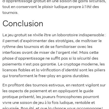
d’apprentissage gratuit en une saison de gains sécurisés,
tout en conservant le plaisir ludique propre à l’été des
tournoi​s.
Conclusion
Le jeu gratuit se révèle être un laboratoire indispensable :
il permet d’expérimenter des stratégies, de maîtriser le
rythme des tournois et de se familiariser avec les
interfaces avant de miser de l’argent réel. Mais cette
phase d’apprentissage ne suffit pas si la sécurité des
paiements n’est pas garantie. Le cryptage moderne, les
licences fiables et la vérification d’identité sont les piliers
qui transforment le free‑play en gains durables.
En profitant des tournois estivaux, en restant vigilant sur
les aspects de paiement et en appliquant le guide
pratique présenté, les joueurs francophones pourront
vivre une saison de jeu à la fois ludique, rentable et
sécurisée. Bon été, et que la chance vous accompagne !