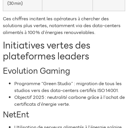
(30 min)
Ces chiffres incitent les opérateurs à chercher des
solutions plus vertes, notamment via des data‑centers
alimentés à 100 % d’énergies renouvelables.
Initiatives vertes des
plateformes leaders
Evolution Gaming
Programme “Green Studio” : migration de tous les
studios vers des data‑centers certifiés ISO 14001.
Objectif 2025 : neutralité carbone grâce à l’achat de
certificats d’énergie verte.
NetEnt
Utilisation de serveurs alimentés à l’énergie solaire