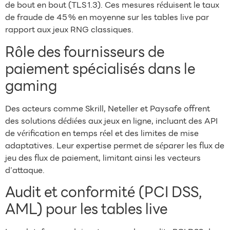
de bout en bout (TLS 1.3). Ces mesures réduisent le taux
de fraude de 45 % en moyenne sur les tables live par
rapport aux jeux RNG classiques.
Rôle des fournisseurs de
paiement spécialisés dans le
gaming
Des acteurs comme Skrill, Neteller et Paysafe offrent
des solutions dédiées aux jeux en ligne, incluant des API
de vérification en temps réel et des limites de mise
adaptatives. Leur expertise permet de séparer les flux de
jeu des flux de paiement, limitant ainsi les vecteurs
d’attaque.
Audit et conformité (PCI DSS,
AML) pour les tables live