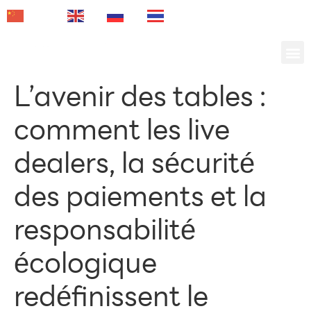
TH
ZH-CN
EN
RU
L’avenir des tables :
comment les live
dealers, la sécurité
des paiements et la
responsabilité
écologique
redéfinissent le