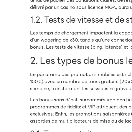
tenus de publier des conditions claires, de re
délivré par un casino sous licence MGA, aura un
1.2. Tests de vitesse et de 
Les temps de chargement impactent la capacité
d’un wagering de x30, tandis qu’une connexion 
bonus. Les tests de vitesse (ping, latence) et l
2. Les types de bonus l
Le panorama des promotions mobiles est riche e
150 €) avec un nombre de tours gratuits (20 x
semaine, transformant les sessions négatives 
Les bonus sans dépôt, surnommés « golden ticket
programmes de fidélité et VIP attribuent des p
exclusives. Enfin, les promotions saisonnières
assorties de multiplicateurs de mise ou de jac