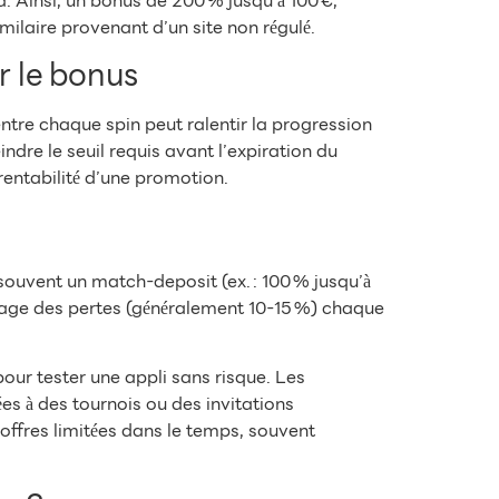
d. Ainsi, un bonus de 200 % jusqu’à 100 €,
milaire provenant d’un site non régulé.
ur le bonus
tre chaque spin peut ralentir la progression
dre le seuil requis avant l’expiration du
 rentabilité d’une promotion.
souvent un match‑deposit (ex. : 100 % jusqu’à
ntage des pertes (généralement 10‑15 %) chaque
pour tester une appli sans risque. Les
es à des tournois ou des invitations
offres limitées dans le temps, souvent