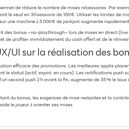
 permet de réduire le nombre de mises nécessaires. Par exem
nt le seuil en 30 sessions de 100 €. Utiliser les limites de 
ur sur une machine à 5 000 € de jackpot augmente rapidemen
nt des bonus « no‑playthrough » lors de mises en direct (liv
t de profiter immédiatement du cash offert et de le réinvest
X/UI sur la réalisation des bo
tation efficace des promotions. Les meilleures applis placent
nt le statut (actif, expiré, en cours). Les notifications push
 d’un second push 2 h avant la fin, augmente de 35 % le taux
ntant du bonus, les exigences de mise restantes et la contri
ide le joueur à orienter ses mises.