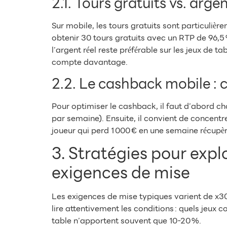
2.1. Tours gratuits vs. arge
Sur mobile, les tours gratuits sont particulièr
obtenir 30 tours gratuits avec un RTP de 96,5 %
l’argent réel reste préférable sur les jeux de
compte davantage.
2.2. Le cashback mobile :
Pour optimiser le cashback, il faut d’abord ch
par semaine). Ensuite, il convient de concentre
joueur qui perd 1 000 € en une semaine récupèr
3. Stratégies pour expl
exigences de mise
Les exigences de mise typiques varient de x30
lire attentivement les conditions : quels jeux 
table n’apportent souvent que 10‑20 %.