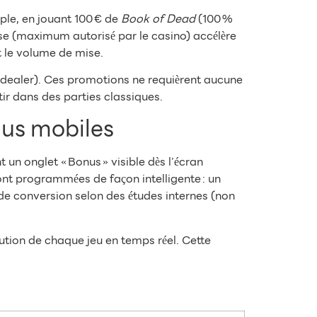
ple, en jouant 100 € de
Book of Dead
(100 %
mise (maximum autorisé par le casino) accélère
t le volume de mise.
e dealer). Ces promotions ne requièrent aucune
ir dans des parties classiques.
nus mobiles
 un onglet « Bonus » visible dès l’écran
 sont programmées de façon intelligente : un
 de conversion selon des études internes (non
bution de chaque jeu en temps réel. Cette