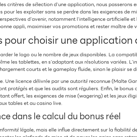
 les critères de sélection d’une application, nous passerons 
gies pour les exploiter sans se perdre dans les exigences de
perspectives d’avenir, notamment l’intelligence artificielle e
bonne appli, maximiser vos promotions et rester maître de v
els pour choisir une applicatio
rder le logo ou le nombre de jeux disponibles. La compatibili
e les tablettes, en s’adaptant aux résolutions variées. L’inter
chargement courts et le gameplay fluide, sinon le plaisir se 
ble. Une licence délivrée par une autorité reconnue (Malte
protégés et que les audits sont réguliers. Enfin, le bonus d
nt offert, les exigences de mise (wagering) et les jeux éligib
ux tables et au casino live.
nce dans le calcul du bonus réel
ormité légale, mais elle influe directement sur la fiabilité 