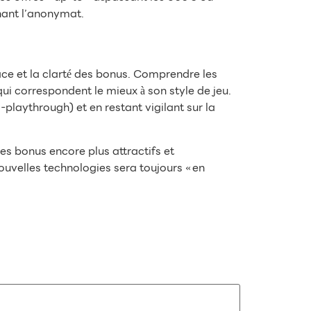
hant l’anonymat.
rface et la clarté des bonus. Comprendre les
qui correspondent le mieux à son style de jeu.
‑playthrough) et en restant vigilant sur la
les bonus encore plus attractifs et
nouvelles technologies sera toujours « en