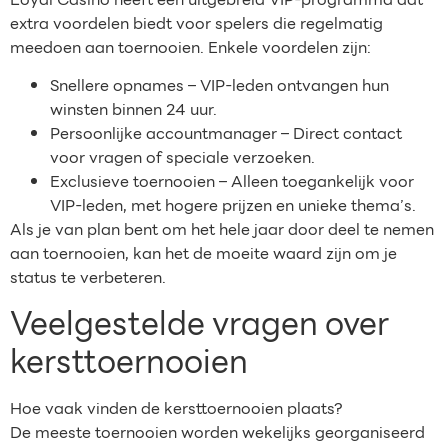
extra voordelen biedt voor spelers die regelmatig
meedoen aan toernooien. Enkele voordelen zijn:
Snellere opnames – VIP‑leden ontvangen hun
winsten binnen 24 uur.
Persoonlijke accountmanager – Direct contact
voor vragen of speciale verzoeken.
Exclusieve toernooien – Alleen toegankelijk voor
VIP‑leden, met hogere prijzen en unieke thema’s.
Als je van plan bent om het hele jaar door deel te nemen
aan toernooien, kan het de moeite waard zijn om je
status te verbeteren.
Veelgestelde vragen over
kersttoernooien
Hoe vaak vinden de kersttoernooien plaats?
De meeste toernooien worden wekelijks georganiseerd