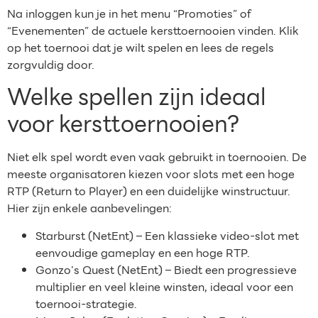
Na inloggen kun je in het menu “Promoties” of
“Evenementen” de actuele kersttoernooien vinden. Klik
op het toernooi dat je wilt spelen en lees de regels
zorgvuldig door.
Welke spellen zijn ideaal
voor kersttoernooien?
Niet elk spel wordt even vaak gebruikt in toernooien. De
meeste organisatoren kiezen voor slots met een hoge
RTP (Return to Player) en een duidelijke winstructuur.
Hier zijn enkele aanbevelingen:
Starburst (NetEnt) – Een klassieke video‑slot met
eenvoudige gameplay en een hoge RTP.
Gonzo’s Quest (NetEnt) – Biedt een progressieve
multiplier en veel kleine winsten, ideaal voor een
toernooi‑strategie.