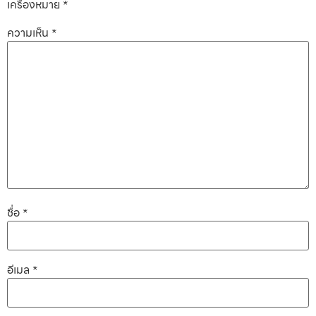
เครื่องหมาย
*
ความเห็น
*
ชื่อ
*
อีเมล
*