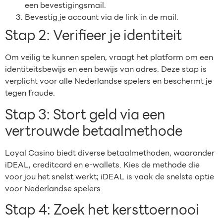
een bevestigingsmail.
Bevestig je account via de link in de mail.
Stap 2: Verifieer je identiteit
Om veilig te kunnen spelen, vraagt het platform om een
identiteitsbewijs en een bewijs van adres. Deze stap is
verplicht voor alle Nederlandse spelers en beschermt je
tegen fraude.
Stap 3: Stort geld via een
vertrouwde betaalmethode
Loyal Casino biedt diverse betaalmethoden, waaronder
iDEAL, creditcard en e‑wallets. Kies de methode die
voor jou het snelst werkt; iDEAL is vaak de snelste optie
voor Nederlandse spelers.
Stap 4: Zoek het kersttoernooi