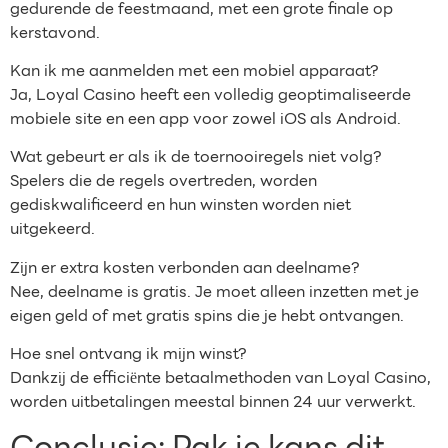
gedurende de feestmaand, met een grote finale op
kerstavond.
Kan ik me aanmelden met een mobiel apparaat?
Ja, Loyal Casino heeft een volledig geoptimaliseerde
mobiele site en een app voor zowel iOS als Android.
Wat gebeurt er als ik de toernooiregels niet volg?
Spelers die de regels overtreden, worden
gediskwalificeerd en hun winsten worden niet
uitgekeerd.
Zijn er extra kosten verbonden aan deelname?
Nee, deelname is gratis. Je moet alleen inzetten met je
eigen geld of met gratis spins die je hebt ontvangen.
Hoe snel ontvang ik mijn winst?
Dankzij de efficiënte betaalmethoden van Loyal Casino,
worden uitbetalingen meestal binnen 24 uur verwerkt.
Conclusie: Pak je kans dit