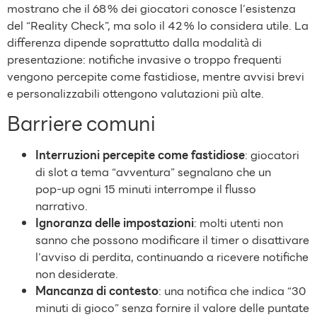
mostrano che il 68 % dei giocatori conosce l’esistenza
del “Reality Check”, ma solo il 42 % lo considera utile. La
differenza dipende soprattutto dalla modalità di
presentazione: notifiche invasive o troppo frequenti
vengono percepite come fastidiose, mentre avvisi brevi
e personalizzabili ottengono valutazioni più alte.
Barriere comuni
Interruzioni percepite come fastidiose
: giocatori
di slot a tema “avventura” segnalano che un
pop‑up ogni 15 minuti interrompe il flusso
narrativo.
Ignoranza delle impostazioni
: molti utenti non
sanno che possono modificare il timer o disattivare
l’avviso di perdita, continuando a ricevere notifiche
non desiderate.
Mancanza di contesto
: una notifica che indica “30
minuti di gioco” senza fornire il valore delle puntate