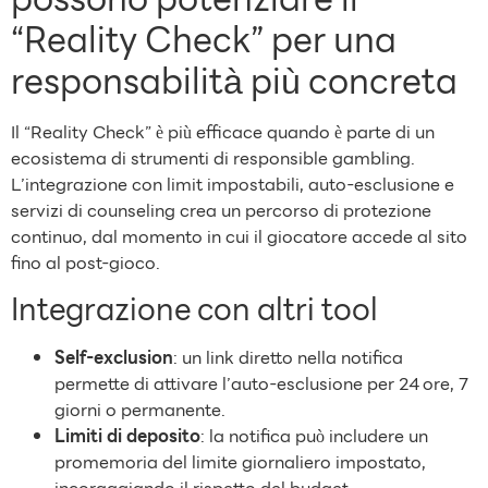
“Reality Check” per una
responsabilità più concreta
Il “Reality Check” è più efficace quando è parte di un
ecosistema di strumenti di responsible gambling.
L’integrazione con limit impostabili, auto‑esclusione e
servizi di counseling crea un percorso di protezione
continuo, dal momento in cui il giocatore accede al sito
fino al post‑gioco.
Integrazione con altri tool
Self‑exclusion
: un link diretto nella notifica
permette di attivare l’auto‑esclusione per 24 ore, 7
giorni o permanente.
Limiti di deposito
: la notifica può includere un
promemoria del limite giornaliero impostato,