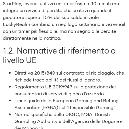
StarPlay, invece, utilizza un timer fisso a 30 minuti ma
integra un avviso di perdita che si attiva quando il
giocatore supera il 5 % del suo saldo iniziale.
LuckyRealm combina un riepilogo settimanale via email
con un timer più flessibile, ma non segnala le perdite
direttamente nella notifica.
1.2. Normative di riferimento a
livello UE
Direttiva 2015/849 sul contrasto al riciclaggio, che
richiede tracciabilità dei flussi di denaro.
Regolamento UE 2019/947 sulla protezione dei
consumatori di servizi di gioco d’azzardo.
Linee guida della European Gaming and Betting
Association (EGBA) sul “Responsible Gaming”.
Norme specifiche della UKGC, MGA, Danish
Gambling Authority e dell’Agenzia delle Dogane e
dei Monopoli.