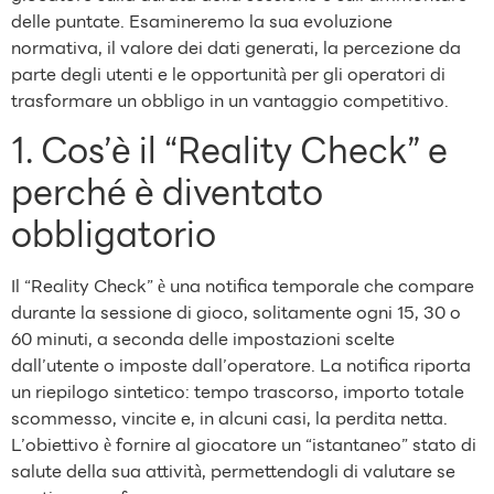
delle puntate. Esamineremo la sua evoluzione
normativa, il valore dei dati generati, la percezione da
parte degli utenti e le opportunità per gli operatori di
trasformare un obbligo in un vantaggio competitivo.
1. Cos’è il “Reality Check” e
perché è diventato
obbligatorio
Il “Reality Check” è una notifica temporale che compare
durante la sessione di gioco, solitamente ogni 15, 30 o
60 minuti, a seconda delle impostazioni scelte
dall’utente o imposte dall’operatore. La notifica riporta
un riepilogo sintetico: tempo trascorso, importo totale
scommesso, vincite e, in alcuni casi, la perdita netta.
L’obiettivo è fornire al giocatore un “istantaneo” stato di
salute della sua attività, permettendogli di valutare se