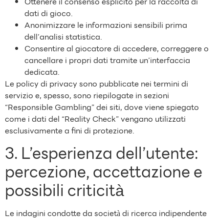
Ottenere il consenso esplicito per la raccolta di
dati di gioco.
Anonimizzare le informazioni sensibili prima
dell’analisi statistica.
Consentire al giocatore di accedere, correggere o
cancellare i propri dati tramite un’interfaccia
dedicata.
Le policy di privacy sono pubblicate nei termini di
servizio e, spesso, sono riepilogate in sezioni
“Responsible Gambling” dei siti, dove viene spiegato
come i dati del “Reality Check” vengano utilizzati
esclusivamente a fini di protezione.
3. L’esperienza dell’utente:
percezione, accettazione e
possibili criticità
Le indagini condotte da società di ricerca indipendente