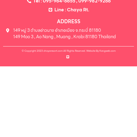
Tel : 095-964-6655 , 099-982-9266
Line : Chaya Rt.
ADDRESS
149 หมู่ 3 ตำบลอ่าวนาง อำเภอเมือง จ.กระบี่ 81180
149 Moo 3 , Ao Nang , Muang , Krabi 81180 Thailand
© Copyright 2023 chayaresort.com All Rights Reserved. Website By
Kengweb.com