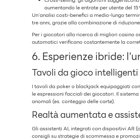
Cross‑selling: gli algoritmi suggeriscon
aumentando le entrate per utente del 15
Un’analisi costi‑benefici a medio‑lungo termin
tre anni, grazie alla combinazione di riduzione 
Per i giocatori alla ricerca di migliori casino
automatici verificano costantemente la corret
6. Esperienze ibride: l’u
Tavoli da gioco intelligenti
I tavoli da poker o blackjack equipaggiati con
le espressioni facciali dei giocatori. Il sist
anomali (es. conteggio delle carte).
Realtà aumentata e assisten
Gli assistenti AI, integrati con dispositivi AR
consigli su strategie di scommessa e promozion