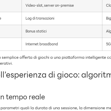
Video‑slot, server on‑premise
Cl
e
Log di transazioni
Big
Bonus statici
Alg
Internet broadband
5G
semplice offerta di giochi a una piattaforma intelligente ca
erativi.
ll’esperienza di gioco: algorit
in tempo reale
arametri quali la durata di una sessione, la dimensione medi