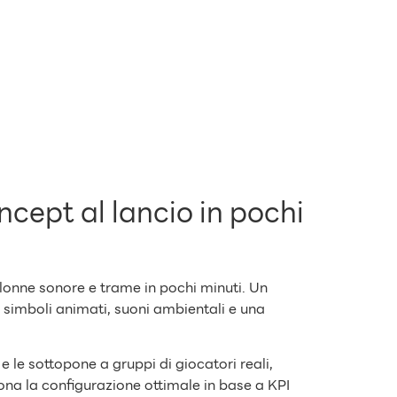
oncept al lancio in pochi
olonne sonore e trame in pochi minuti. Un
on simboli animati, suoni ambientali e una
 le sottopone a gruppi di giocatori reali,
ona la configurazione ottimale in base a KPI