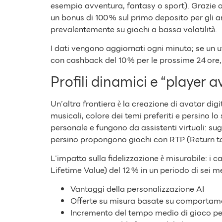
esempio avventura, fantasy o sport). Grazie a 
un bonus di 100 % sul primo deposito per gli am
prevalentemente su giochi a bassa volatilità.
I dati vengono aggiornati ogni minuto; se un u
con cashback del 10 % per le prossime 24 ore,
Profili dinamici e “player a
Un’altra frontiera è la creazione di avatar di
musicali, colore dei temi preferiti e persino l
personale e fungono da assistenti virtuali: 
persino propongono giochi con RTP (Return to
L’impatto sulla fidelizzazione è misurabile: 
Lifetime Value) del 12 % in un periodo di sei 
Vantaggi della personalizzazione AI
Offerte su misura basate su comportame
Incremento del tempo medio di gioco pe