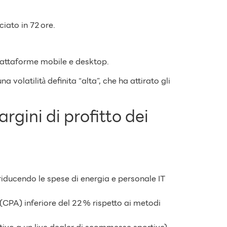
iato in 72 ore.
iattaforme mobile e desktop.
 volatilità definita “alta”, che ha attirato gli
gini di profitto dei
 riducendo le spese di energia e personale IT
CPA) inferiore del 22 % rispetto ai metodi