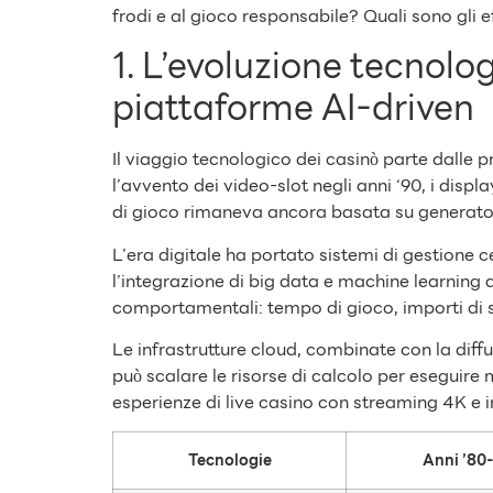
frodi e al gioco responsabile? Quali sono gli ef
1. L’evoluzione tecnol
piattaforme AI‑driven
Il viaggio tecnologico dei casinò parte dalle p
l’avvento dei video‑slot negli anni ‘90, i dis
di gioco rimaneva ancora basata su generato
L’era digitale ha portato sistemi di gestione ce
l’integrazione di big data e machine learning a
comportamentali: tempo di gioco, importi di s
Le infrastrutture cloud, combinate con la diff
può scalare le risorse di calcolo per eseguire 
esperienze di live casino con streaming 4K e int
Tecnologie
Anni ’80