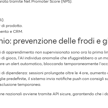
urata tramite Net Promoter Score (NPS).
i).
 di prodotto.
amento e CRM.
chio: prevenzione delle frodi e
li di apprendimento non supervisionato sono ora la prima lin
nze di gioco, l’AI individua anomalie che sfuggirebbero a un
ivare un alert automatico, bloccando temporaneamente l’acco
i di dipendenza: sessioni prolungate oltre le 4 ore, aumento 
e predefinite, il sistema invia notifiche push con consigli su
‑esclusione temporanea.
 nazionali avviene tramite API sicure, garantendo che i dati 