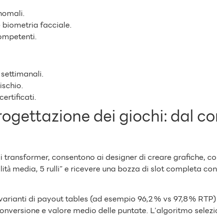
nomali.
e biometria facciale.
ompetenti.
settimanali.
ischio.
ertificati.
a progettazione dei giochi: dal c
e i transformer, consentono ai designer di creare grafiche, c
ilità media, 5 rulli” e ricevere una bozza di slot completa c
varianti di payout tables (ad esempio 96,2 % vs 97,8 % RTP) e
conversione e valore medio delle puntate. L’algoritmo selezi