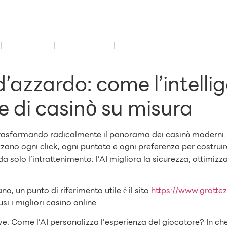
ROOMS
SERVICES
CONTACT US
095-96
d’azzardo: come l’intellig
 di casinò su misura
a trasformando radicalmente il panorama dei casinò moderni. D
izzano ogni click, ogni puntata e ogni preferenza per costrui
 solo l’intrattenimento: l’AI migliora la sicurezza, ottimizza 
no, un punto di riferimento utile è il sito
https://www.grottezu
usi i migliori casino online.
e: Come l’AI personalizza l’esperienza del giocatore? In ch