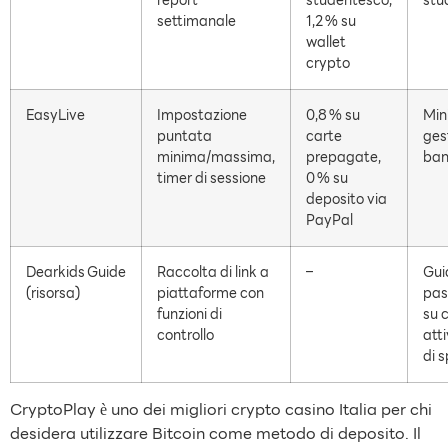
settimanale
1,2 % su
wallet
crypto
EasyLive
Impostazione
0,8 % su
Min
puntata
carte
ges
minima/massima,
prepagate,
ban
timer di sessione
0 % su
deposito via
PayPal
Dearkids Guide
Raccolta di link a
–
Gui
(risorsa)
piattaforme con
pas
funzioni di
su 
controllo
atti
di 
CryptoPlay è uno dei migliori crypto casino Italia per chi
desidera utilizzare Bitcoin come metodo di deposito. Il