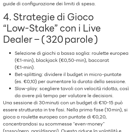
guide di configurazione dei limiti di spesa.
4. Strategie di Gioco
“Low‑Stake” con i Live
Dealer – ( 320 parole )
Selezione di giochi a bassa soglia: roulette europea
(€1‑min), blackjack (€0,50‑min), baccarat
(€1‑min).
Bet‑splitting: dividere il budget in micro‑puntate
(es. €0,10) per aumentare la durata della sessione.
Slow‑play: scegliere tavoli con velocità ridotta, così
da avere più tempo per valutare le decisioni.
Una sessione di 30 minuti con un budget di €10‑15 può
essere strutturata in tre fasi. Nella prima fase (10 min), si
gioca a roulette europea con puntate di €0,20,
concentrandosi su scommesse “even‑money”
(rosso/nero, pari/dispari). Questo riduce la volatilità e