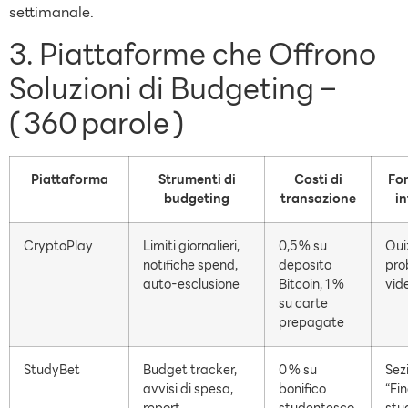
settimanale.
3. Piattaforme che Offrono
Soluzioni di Budgeting –
( 360 parole )
Piattaforma
Strumenti di
Costi di
Fo
budgeting
transazione
i
CryptoPlay
Limiti giornalieri,
0,5 % su
Qui
notifiche spend,
deposito
prob
auto‑esclusione
Bitcoin, 1 %
vide
su carte
prepagate
StudyBet
Budget tracker,
0 % su
Sez
avvisi di spesa,
bonifico
“Fi
report
studentesco,
stu