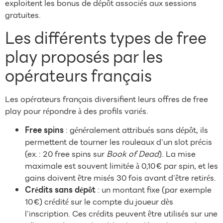
exploitent les bonus de dépôt associés aux sessions
gratuites.
Les différents types de free
play proposés par les
opérateurs français
Les opérateurs français diversifient leurs offres de free
play pour répondre à des profils variés.
Free spins
: généralement attribués sans dépôt, ils
permettent de tourner les rouleaux d’un slot précis
(ex. : 20 free spins sur
Book of Dead
). La mise
maximale est souvent limitée à 0,10 € par spin, et les
gains doivent être misés 30 fois avant d’être retirés.
Crédits sans dépôt
: un montant fixe (par exemple
10 €) crédité sur le compte du joueur dès
l’inscription. Ces crédits peuvent être utilisés sur une