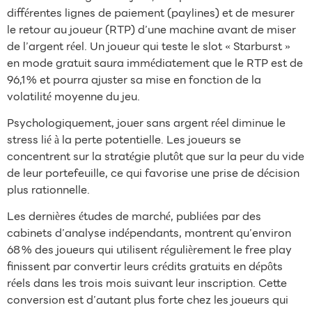
différentes lignes de paiement (paylines) et de mesurer
le retour au joueur (RTP) d’une machine avant de miser
de l’argent réel. Un joueur qui teste le slot « Starburst »
en mode gratuit saura immédiatement que le RTP est de
96,1 % et pourra ajuster sa mise en fonction de la
volatilité moyenne du jeu.
Psychologiquement, jouer sans argent réel diminue le
stress lié à la perte potentielle. Les joueurs se
concentrent sur la stratégie plutôt que sur la peur du vide
de leur portefeuille, ce qui favorise une prise de décision
plus rationnelle.
Les dernières études de marché, publiées par des
cabinets d’analyse indépendants, montrent qu’environ
68 % des joueurs qui utilisent régulièrement le free play
finissent par convertir leurs crédits gratuits en dépôts
réels dans les trois mois suivant leur inscription. Cette
conversion est d’autant plus forte chez les joueurs qui