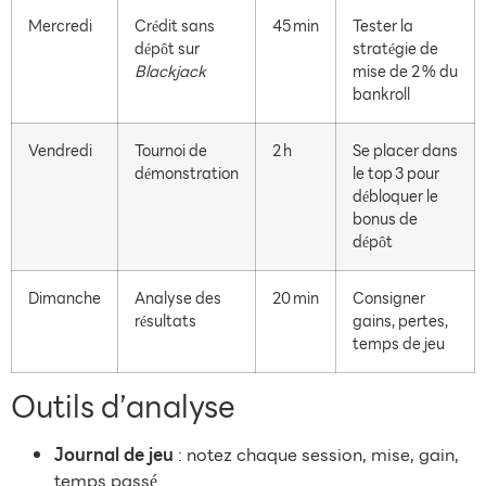
Mercredi
Crédit sans
45 min
Tester la
dépôt sur
stratégie de
Blackjack
mise de 2 % du
bankroll
Vendredi
Tournoi de
2 h
Se placer dans
démonstration
le top 3 pour
débloquer le
bonus de
dépôt
Dimanche
Analyse des
20 min
Consigner
résultats
gains, pertes,
temps de jeu
Outils d’analyse
Journal de jeu
: notez chaque session, mise, gain,
temps passé.