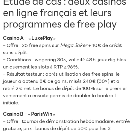
Étude de cas : deux casinos
en ligne français et leurs
programmes de free play
Casino A – « LuxePlay »
– Offre : 25 free spins sur
Mega Joker
+ 10 € de crédit
sans dépôt.
– Conditions : wagering 30×, validité 48 h, jeux éligibles
uniquement les slots à RTP ≥ 96 %.
– Résultat testeur : après utilisation des free spins, le
joueur a obtenu 8 € de gains, misés 240 € (30×) et a
retiré 2 € net. Le bonus de dépôt de 100 % sur le premier
versement a ensuite permis de doubler la bankroll
initiale.
Casino B – « ParisWin »
– Offre : tournoi de démonstration hebdomadaire, entrée
gratuite, prix : bonus de dépôt de 50 € pour les 3