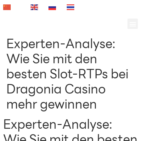
TH
ZH-CN
EN
RU
Experten‑Analyse:
Wie Sie mit den
besten Slot‑RTPs bei
Dragonia Casino
mehr gewinnen
Experten‑Analyse:
Wie Sie mit den besten