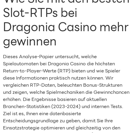
Slot‑RTPs bei
Dragonia Casino mehr
gewinnen
Dieses Analyse‑Papier untersucht, welche
Spielautomaten bei Dragonia Casino die höchsten
Return‑to‑Player‑Werte (RTP) bieten und wie Spieler
diese Informationen praktisch nutzen können. Wir
vergleichen RTP‑Daten, beleuchten Bonus‑Strukturen
und zeigen, welche Spielmechaniken die Gewinnchancen
erhöhen. Die Ergebnisse basieren auf aktuellen
Branchen‑Statistiken (2023‑2024) und internen Tests.
Ziel ist es, Ihnen eine datenbasierte
Entscheidungsgrundlage zu geben, damit Sie Ihre
Einsatzstrategie optimieren und gleichzeitig von den