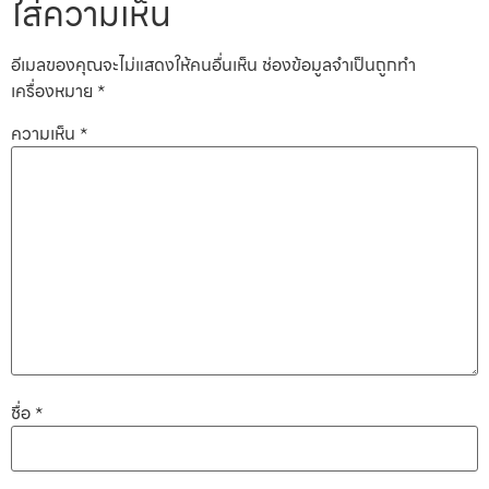
ใส่ความเห็น
อีเมลของคุณจะไม่แสดงให้คนอื่นเห็น
ช่องข้อมูลจำเป็นถูกทำ
เครื่องหมาย
*
ความเห็น
*
ชื่อ
*