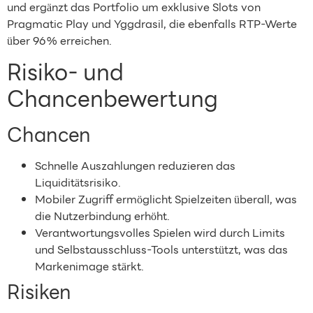
und ergänzt das Portfolio um exklusive Slots von
Pragmatic Play und Yggdrasil, die ebenfalls RTP‑Werte
über 96 % erreichen.
Risiko‑ und
Chancenbewertung
Chancen
Schnelle Auszahlungen reduzieren das
Liquiditätsrisiko.
Mobiler Zugriff ermöglicht Spielzeiten überall, was
die Nutzerbindung erhöht.
Verantwortungsvolles Spielen wird durch Limits
und Selbstausschluss‑Tools unterstützt, was das
Markenimage stärkt.
Risiken