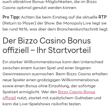
auch attraktive Bonus‑Möglichkeiten, die im Bizzo
Casino optimal genutzt werden können.
Pro Tipp:
Achten Sie beim Einstieg auf die aktuelle
RTP
(Return to Player) der Show. Bei Monopoly Live liegt sie
bei rund 96 %, was über dem Branchendurchschnitt liegt.
Der Bizzo Casino Bonus
offiziell – Ihr Startvorteil
Ein starker Willkommensbonus kann den Unterschied
zwischen einem kurzen Spiel und einer längeren
Gewinnsession ausmachen. Beim Bizzo Casino erhalten
neue Spieler einen großzügigen Willkommensbonus
sowie einen Bonus ohne Einzahlung, der sofortige
Spielzeit ermöglicht. Wer den
Bizzo Casino Bonus
offiziell
nutzt, startet mit zusätzlichem Guthaben und
kann die Live‑Spielshows risikofrei testen.