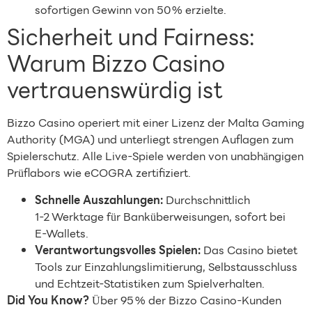
sofortigen Gewinn von 50 % erzielte.
Sicherheit und Fairness:
Warum Bizzo Casino
vertrauenswürdig ist
Bizzo Casino operiert mit einer Lizenz der Malta Gaming
Authority (MGA) und unterliegt strengen Auflagen zum
Spielerschutz. Alle Live‑Spiele werden von unabhängigen
Prüflabors wie eCOGRA zertifiziert.
Schnelle Auszahlungen:
Durchschnittlich
1‑2 Werktage für Banküberweisungen, sofort bei
E‑Wallets.
Verantwortungsvolles Spielen:
Das Casino bietet
Tools zur Einzahlungslimitierung, Selbstausschluss
und Echtzeit‑Statistiken zum Spielverhalten.
Did You Know?
Über 95 % der Bizzo Casino‑Kunden