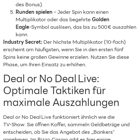
des Bonus).
Runden spielen
– Jeder Spin kann einen
Multiplikator oder das begehrte
Golden
Eagle
‑Symbol auslösen, das bis zu 500 € auszahlen
kann.
Industry Secret:
Der höchste Multiplikator (10‑fach)
erscheint am häufigsten, wenn Sie in den ersten fünf
Spins keine großen Gewinne erzielen. Nutzen Sie diese
Phase, um Ihren Einsatz zu erhöhen.
Deal or No Deal Live:
Optimale Taktiken für
maximale Auszahlungen
Deal or No Deal Live funktioniert ähnlich wie die
TV‑Show: Sie öffnen Koffer, sammeln Geldbeträge und
entscheiden, ob Sie das Angebot des „Bankers“
annehmen. Im Bizzo Casino gibt es hier einige