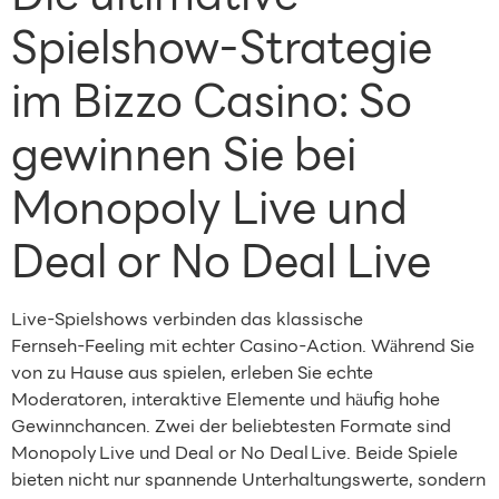
Spielshow‑Strategie
im Bizzo Casino: So
gewinnen Sie bei
Monopoly Live und
Deal or No Deal Live
Live‑Spielshows verbinden das klassische
Fernseh‑Feeling mit echter Casino‑Action. Während Sie
von zu Hause aus spielen, erleben Sie echte
Moderatoren, interaktive Elemente und häufig hohe
Gewinnchancen. Zwei der beliebtesten Formate sind
Monopoly Live und Deal or No Deal Live. Beide Spiele
bieten nicht nur spannende Unterhaltungswerte, sondern