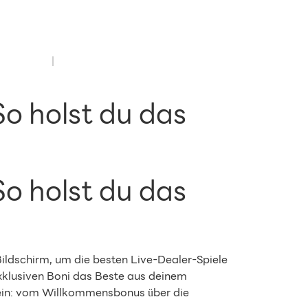
4-6655
099-982-9266
o holst du das
o holst du das
Bildschirm, um die besten Live‑Dealer‑Spiele
exklusiven Boni das Beste aus deinem
te ein: vom Willkommensbonus über die