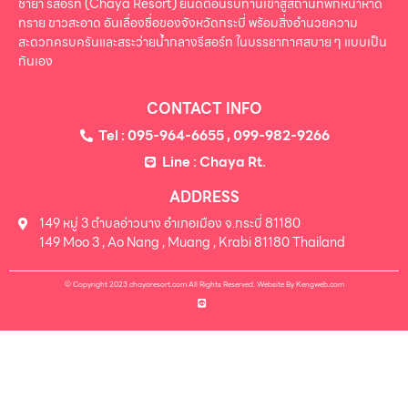
ชายา รีสอร์ท (Chaya Resort) ยินดีต้อนรับท่านเข้าสู่สถานที่พักหน้าหาด
ทราย ขาวสะอาด อันเลื่องชื่อของจังหวัดกระบี่ พร้อมสิ่งอำนวยความ
สะดวกครบครันและสระว่ายน้ำกลางรีสอร์ท ในบรรยากาศสบาย ๆ แบบเป็น
กันเอง
CONTACT INFO
Tel : 095-964-6655 , 099-982-9266
Line : Chaya Rt.
ADDRESS
149 หมู่ 3 ตำบลอ่าวนาง อำเภอเมือง จ.กระบี่ 81180
149 Moo 3 , Ao Nang , Muang , Krabi 81180 Thailand
© Copyright 2023 chayaresort.com All Rights Reserved. Website By
Kengweb.com