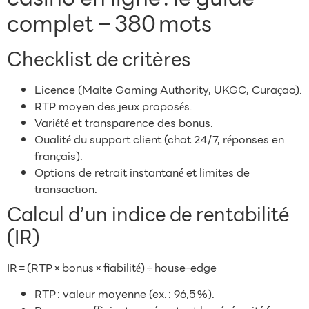
complet – 380 mots
Checklist de critères
Licence (Malte Gaming Authority, UKGC, Curaçao).
RTP moyen des jeux proposés.
Variété et transparence des bonus.
Qualité du support client (chat 24/7, réponses en
français).
Options de retrait instantané et limites de
transaction.
Calcul d’un indice de rentabilité
(IR)
IR = (RTP × bonus × fiabilité) ÷ house‑edge
RTP : valeur moyenne (ex. : 96,5 %).