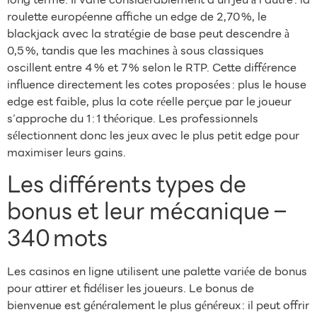
roulette européenne affiche un edge de 2,70 %, le
blackjack avec la stratégie de base peut descendre à
0,5 %, tandis que les machines à sous classiques
oscillent entre 4 % et 7 % selon le RTP. Cette différence
influence directement les cotes proposées : plus le house
edge est faible, plus la cote réelle perçue par le joueur
s’approche du 1 : 1 théorique. Les professionnels
sélectionnent donc les jeux avec le plus petit edge pour
maximiser leurs gains.
Les différents types de
bonus et leur mécanique –
340 mots
Les casinos en ligne utilisent une palette variée de bonus
pour attirer et fidéliser les joueurs. Le bonus de
bienvenue est généralement le plus généreux : il peut offrir