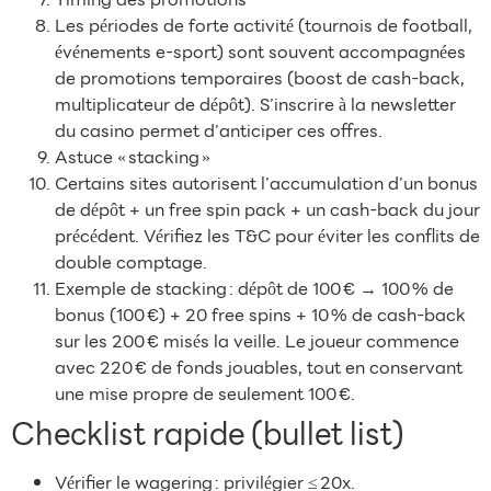
Les périodes de forte activité (tournois de football,
événements e‑sport) sont souvent accompagnées
de promotions temporaires (boost de cash‑back,
multiplicateur de dépôt). S’inscrire à la newsletter
du casino permet d’anticiper ces offres.
Astuce « stacking »
Certains sites autorisent l’accumulation d’un bonus
de dépôt + un free spin pack + un cash‑back du jour
précédent. Vérifiez les T&C pour éviter les conflits de
double comptage.
Exemple de stacking : dépôt de 100 € → 100 % de
bonus (100 €) + 20 free spins + 10 % de cash‑back
sur les 200 € misés la veille. Le joueur commence
avec 220 € de fonds jouables, tout en conservant
une mise propre de seulement 100 €.
Checklist rapide (bullet list)
Vérifier le wagering : privilégier ≤ 20x.