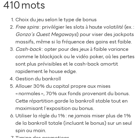
410 mots
Choix du jeu selon le type de bonus
Free spins
: privilégier les slots à haute volatilité (ex. :
Gonzo’s Quest Megaways
) pour viser des jackpots
massifs, même si la fréquence des gains est faible.
Cash‑back
: opter pour des jeux à faible variance
comme le blackjack ou le vidéo poker, où les pertes
sont plus prévisibles et le cash‑back amortit
rapidement le house edge.
Gestion du bankroll
Allouer 30 % du capital propre aux mises
« normales », 70 % aux fonds provenant du bonus.
Cette répartition garde la bankroll stable tout en
maximisant l’exposition au bonus.
Utiliser la règle du 1 % : ne jamais miser plus de 1 %
de la bankroll totale (incluant le bonus) sur un seul
spin ou main.
Timing des promotions