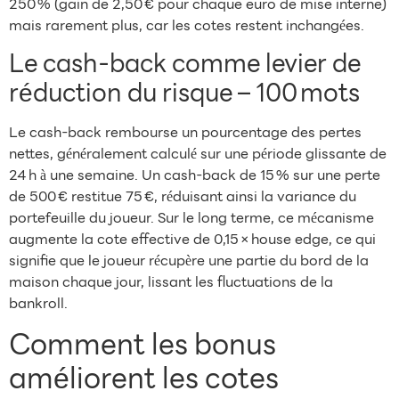
250 % (gain de 2,50 € pour chaque euro de mise interne)
mais rarement plus, car les cotes restent inchangées.
Le cash‑back comme levier de
réduction du risque – 100 mots
Le cash‑back rembourse un pourcentage des pertes
nettes, généralement calculé sur une période glissante de
24 h à une semaine. Un cash‑back de 15 % sur une perte
de 500 € restitue 75 €, réduisant ainsi la variance du
portefeuille du joueur. Sur le long terme, ce mécanisme
augmente la cote effective de 0,15 × house edge, ce qui
signifie que le joueur récupère une partie du bord de la
maison chaque jour, lissant les fluctuations de la
bankroll.
Comment les bonus
améliorent les cotes