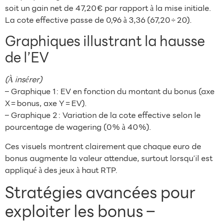
soit un gain net de 47,20 € par rapport à la mise initiale.
La cote effective passe de 0,96 à 3,36 (67,20 ÷ 20).
Graphiques illustrant la hausse
de l’EV
(À insérer)
– Graphique 1 : EV en fonction du montant du bonus (axe
X = bonus, axe Y = EV).
– Graphique 2 : Variation de la cote effective selon le
pourcentage de wagering (0 % à 40 %).
Ces visuels montrent clairement que chaque euro de
bonus augmente la valeur attendue, surtout lorsqu’il est
appliqué à des jeux à haut RTP.
Stratégies avancées pour
exploiter les bonus –