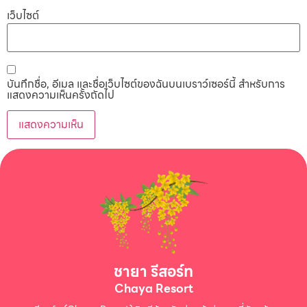
เว็บไซต์
บันทึกชื่อ, อีเมล และชื่อเว็บไซต์ของฉันบนเบราว์เซอร์นี้ สำหรับการ
แสดงความเห็นครั้งถัดไป
ชายา รีสอร์ท
Chaya Resort