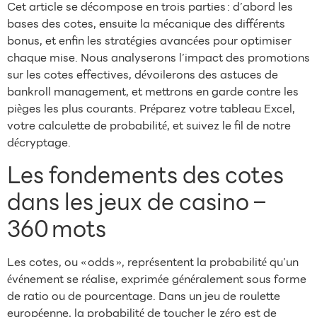
Cet article se décompose en trois parties : d’abord les
bases des cotes, ensuite la mécanique des différents
bonus, et enfin les stratégies avancées pour optimiser
chaque mise. Nous analyserons l’impact des promotions
sur les cotes effectives, dévoilerons des astuces de
bankroll management, et mettrons en garde contre les
pièges les plus courants. Préparez votre tableau Excel,
votre calculette de probabilité, et suivez le fil de notre
décryptage.
Les fondements des cotes
dans les jeux de casino –
360 mots
Les cotes, ou « odds », représentent la probabilité qu’un
événement se réalise, exprimée généralement sous forme
de ratio ou de pourcentage. Dans un jeu de roulette
européenne, la probabilité de toucher le zéro est de