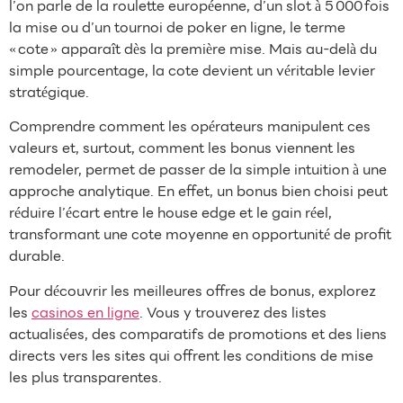
l’on parle de la roulette européenne, d’un slot à 5 000 fois
la mise ou d’un tournoi de poker en ligne, le terme
« cote » apparaît dès la première mise. Mais au‑delà du
simple pourcentage, la cote devient un véritable levier
stratégique.
Comprendre comment les opérateurs manipulent ces
valeurs et, surtout, comment les bonus viennent les
remodeler, permet de passer de la simple intuition à une
approche analytique. En effet, un bonus bien choisi peut
réduire l’écart entre le house edge et le gain réel,
transformant une cote moyenne en opportunité de profit
durable.
Pour découvrir les meilleures offres de bonus, explorez
les
casinos en ligne
. Vous y trouverez des listes
actualisées, des comparatifs de promotions et des liens
directs vers les sites qui offrent les conditions de mise
les plus transparentes.