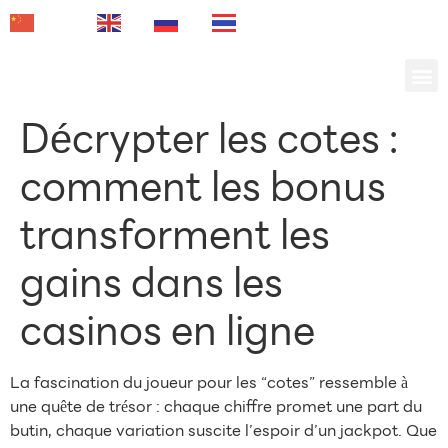
TH
ZH-CN
EN
RU
Décrypter les cotes :
comment les bonus
transforment les
gains dans les
casinos en ligne
La fascination du joueur pour les “cotes” ressemble à
une quête de trésor : chaque chiffre promet une part du
butin, chaque variation suscite l’espoir d’un jackpot. Que