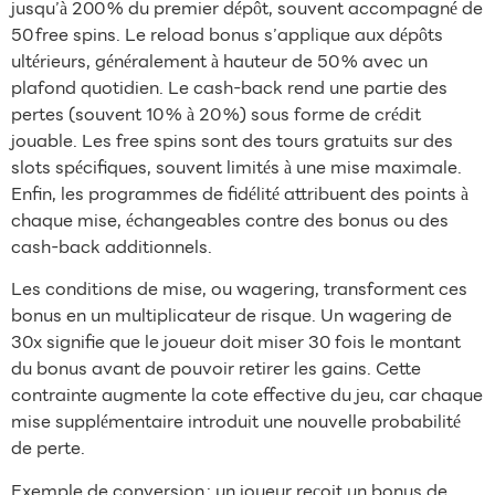
jusqu’à 200 % du premier dépôt, souvent accompagné de
50 free spins. Le reload bonus s’applique aux dépôts
ultérieurs, généralement à hauteur de 50 % avec un
plafond quotidien. Le cash‑back rend une partie des
pertes (souvent 10 % à 20 %) sous forme de crédit
jouable. Les free spins sont des tours gratuits sur des
slots spécifiques, souvent limités à une mise maximale.
Enfin, les programmes de fidélité attribuent des points à
chaque mise, échangeables contre des bonus ou des
cash‑back additionnels.
Les conditions de mise, ou wagering, transforment ces
bonus en un multiplicateur de risque. Un wagering de
30x signifie que le joueur doit miser 30 fois le montant
du bonus avant de pouvoir retirer les gains. Cette
contrainte augmente la cote effective du jeu, car chaque
mise supplémentaire introduit une nouvelle probabilité
de perte.
Exemple de conversion : un joueur reçoit un bonus de