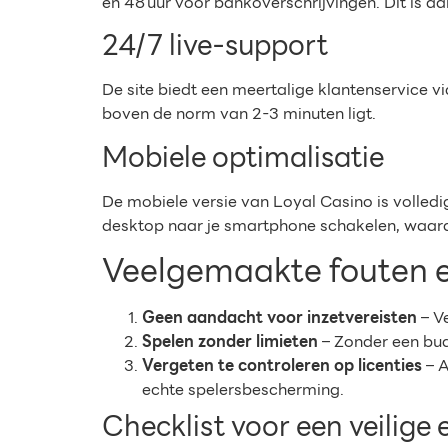
en 48 uur voor bankoverschrijvingen. Dit is a
24/7 live‑support
De site biedt een meertalige klantenservice v
boven de norm van 2‑3 minuten ligt.
Mobiele optimalisatie
De mobiele versie van Loyal Casino is volled
desktop naar je smartphone schakelen, waardoo
Veelgemaakte fouten en
Geen aandacht voor inzetvereisten
– V
Spelen zonder limieten
– Zonder een budg
Vergeten te controleren op licenties
– A
echte spelersbescherming.
Checklist voor een veilige