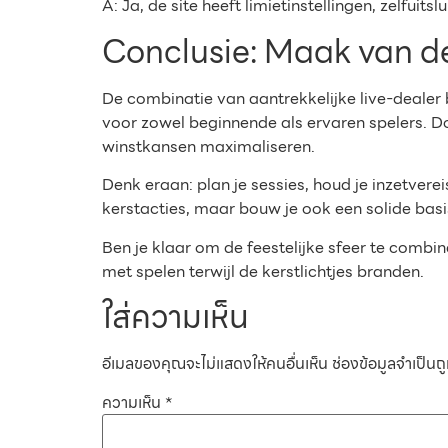
A: Ja, de site heeft limietinstellingen, zelfui
Conclusie: Maak van d
De combinatie van aantrekkelijke live‑dealer 
voor zowel beginnende als ervaren spelers. Doo
winstkansen maximaliseren.
Denk eraan: plan je sessies, houd je inzetverei
kerstacties, maar bouw je ook een solide bas
Ben je klaar om de feestelijke sfeer te com
met spelen terwijl de kerstlichtjes branden.
ใส่ความเห็น
อีเมลของคุณจะไม่แสดงให้คนอื่นเห็น
ช่องข้อมูลจำเป็น
ความเห็น
*