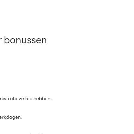
er bonussen
istratieve fee hebben.
werkdagen.