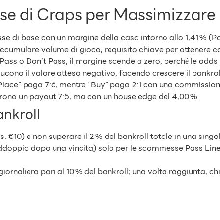
se di Craps per Massimizzare
e di base con un margine della casa intorno allo 1,41 % (Pas
r accumulare volume di gioco, requisito chiave per ottenere 
Pass o Don’t Pass, il margine scende a zero, perché le odd
cono il valore atteso negativo, facendo crescere il bankrol
lace” paga 7:6, mentre “Buy” paga 2:1 con una commissione d
ffrono un payout 7:5, ma con un house edge del 4,00 %.
ankroll
es. €10) e non superare il 2 % del bankroll totale in una sing
raddoppio dopo una vincita) solo per le scommesse Pass Line
giornaliera pari al 10 % del bankroll; una volta raggiunta, c