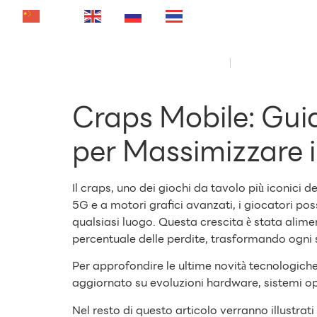
TH
ZH-CN
EN
RU
HOME
ABOUT US
Craps Mobile: Guid
per Massimizzare i 
Il craps, uno dei giochi da tavolo più iconici 
5G e a motori grafici avanzati, i giocatori poss
qualsiasi luogo. Questa crescita è stata alim
percentuale delle perdite, trasformando ogni s
Per approfondire le ultime novità tecnologiche 
aggiornato su evoluzioni hardware, sistemi ope
Nel resto di questo articolo verranno illustrat