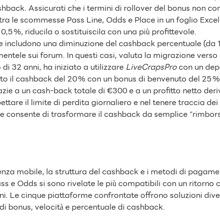
back. Assicurati che i termini di rollover del bonus non co
stra le scommesse Pass Line, Odds e Place in un foglio Excel.
5 %, riducila o sostituiscila con una più profittevole.
e includono una diminuzione del cashback percentuale (da 15
entele sui forum. In questi casi, valuta la migrazione verso
di 32 anni, ha iniziato a utilizzare
LiveCrapsPro
con un depo
o il cashback del 20 % con un bonus di benvenuto del 25 % s
azie a un cash‑back totale di €300 e a un profitto netto de
ttare il limite di perdita giornaliero e nel tenere traccia dei r
 consente di trasformare il cashback da semplice “rimborso”
a mobile, la struttura del cashback e i metodi di pagamento 
s e Odds si sono rivelate le più compatibili con un ritorno
i. Le cinque piattaforme confrontate offrono soluzioni divers
à di bonus, velocità e percentuale di cashback.