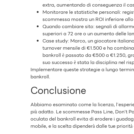
extra, aumentando di conseguenza il cash
Monitorare le statistiche personali: regi
scommessa mostra un ROI inferiore allo 0,
Quando cambiare sito: segnali di allarm
superiori a 72 ore o un aumento delle lam
Case study: Marco, un giocatore italiano 
turnover mensile di €1.500 e ha combinat
bankroll è passato da €500 a €1.250, gr
suo successo è stata la disciplina nel rispe
Implementare queste strategie a lungo termine
bankroll.
Conclusione
Abbiamo esaminato come la licenza, l’esperienz
più adatto. Le scommesse Pass Line, Don’t Pas
oculata del bankroll evita di erodere i guadagn
mobile, e la scelta dipenderà dalle tue priorit