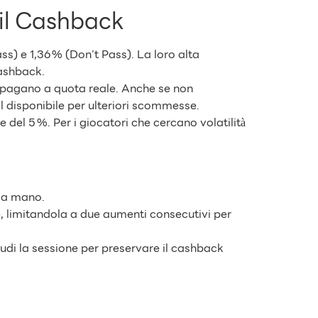
 il Cashback
s) e 1,36 % (Don’t Pass). La loro alta
cashback.
s pagano a quota reale. Anche se non
l disponibile per ulteriori scommesse.
el 5 %. Per i giocatori che cercano volatilità
ola mano.
, limitandola a due aumenti consecutivi per
hiudi la sessione per preservare il cashback