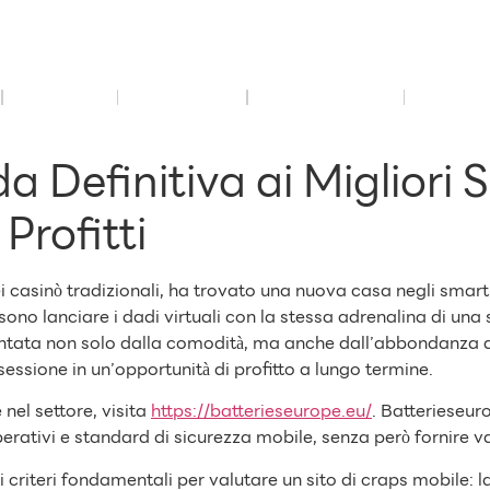
ROOMS
SERVICES
CONTACT US
095-96
a Definitiva ai Migliori 
Profitti
dei casinò tradizionali, ha trovato una nuova casa negli smar
ono lanciare i dadi virtuali con la stessa adrenalina di una s
entata non solo dalla comodità, ma anche dall’abbondanza d
essione in un’opportunità di profitto a lungo termine.
nel settore, visita
https://batterieseurope.eu/
. Batterieseuro
rativi e standard di sicurezza mobile, senza però fornire val
i i criteri fondamentali per valutare un sito di craps mobile