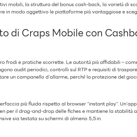
ivi mobili, la struttura del bonus cash‑back, la varietà di s
are in modo oggettivo le piattaforme più vantaggiose e scegli
ito di Craps Mobile con Cash
ro frodi e pratiche scorrette. Le autorità più affidabili – 
no audit periodici, controlli sul RTP e requisiti di traspare
re un campanello d’allarme, perché la protezione del gioca
erfaccia più fluida rispetto al browser “instant play”. Un’a
n per il drag‑and‑drop delle fiches e mantiene la stabilità a
sive sia testata su schermi di almeno 5,5 in.