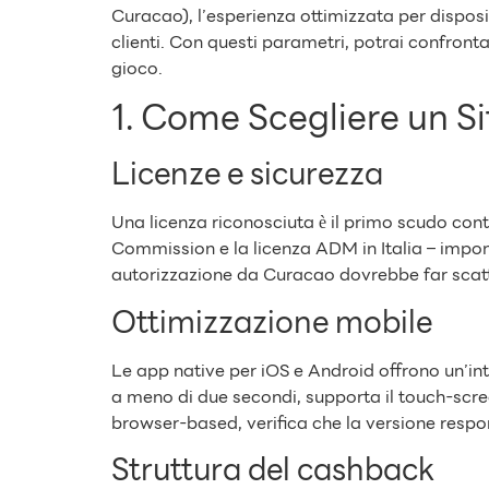
Curacao), l’esperienza ottimizzata per disposit
clienti. Con questi parametri, potrai confront
gioco.
1. Come Scegliere un S
Licenze e sicurezza
Una licenza riconosciuta è il primo scudo cont
Commission e la licenza ADM in Italia – impongo
autorizzazione da Curacao dovrebbe far scatta
Ottimizzazione mobile
Le app native per iOS e Android offrono un’int
a meno di due secondi, supporta il touch‑scree
browser‑based, verifica che la versione respon
Struttura del cashback