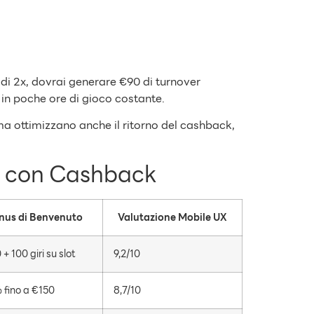
 di 2x, dovrai generare €90 di turnover
 in poche ore di gioco costante.
ma ottimizzano anche il ritorno del cashback,
le con Cashback
nus di Benvenuto
Valutazione Mobile UX
+ 100 giri su slot
9,2/10
 fino a €150
8,7/10