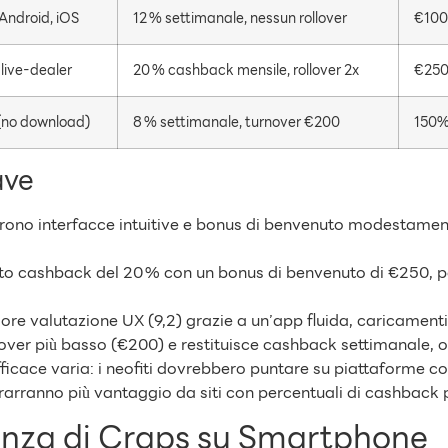
Android, iOS
12 % settimanale, nessun rollover
€100 
live‑dealer
20 % cashback mensile, rollover 2x
€250 
 (no download)
8 % settimanale, turnover €200
150%
ave
rono interfacce intuitive e bonus di benvenuto modestamente 
o cashback del 20 % con un bonus di benvenuto di €250, per
ore valutazione UX (9,2) grazie a un’app fluida, caricamenti
rnover più basso (€200) e restituisce cashback settimanale,
 efficace varia: i neofiti dovrebbero puntare su piattaforme 
arranno più vantaggio da siti con percentuali di cashback più a
ienza di Craps su Smartphone