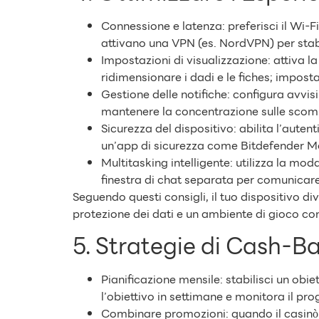
Connessione e latenza: preferisci il Wi‑Fi
attivano una VPN (es. NordVPN) per stabil
Impostazioni di visualizzazione: attiva l
ridimensionare i dadi e le fiches; impos
Gestione delle notifiche: configura avvis
mantenere la concentrazione sulle sco
Sicurezza del dispositivo: abilita l’auten
un’app di sicurezza come Bitdefender Mo
Multitasking intelligente: utilizza la moda
finestra di chat separata per comunicare
Seguendo questi consigli, il tuo dispositivo di
protezione dei dati e un ambiente di gioco co
5. Strategie di Cash‑B
Pianificazione mensile: stabilisci un obi
l’obiettivo in settimane e monitora il pro
Combinare promozioni: quando il casinò o