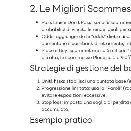
2. Le Migliori Scommes
Pass Line e Don’t Pass: sono le scommess
probabilità di vincita le rende ideali pe
Odds: aggiungendo le “odds” dietro una 
aumentano il cashback direttamente, ridu
Place e Buy: scommettere su 6 o 8 con “P
più alta, le scommesse Place su 5 o 9 o
Strategie di gestione del b
Unità fissa: stabilisci una puntata base (
Progressione limitata: usa la “Paroli” (
evitare esposizioni eccessive.
Stop loss: imposta una soglia di perdita 
accumulato.
Esempio pratico