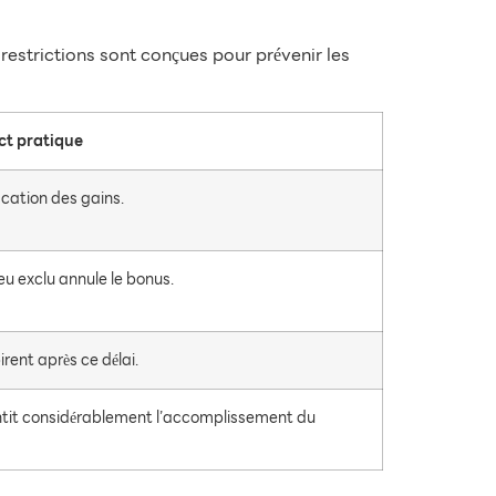
restrictions sont conçues pour prévenir les
ct pratique
scation des gains.
jeu exclu annule le bonus.
rent après ce délai.
lentit considérablement l’accomplissement du