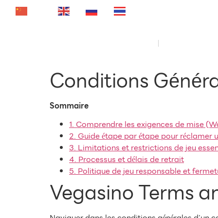
TH
ZH-CN
EN
RU
HOME
ABOUT US
Conditions Généra
Sommaire
1. Comprendre les exigences de mise (
2. Guide étape par étape pour réclamer 
3. Limitations et restrictions de jeu essen
4. Processus et délais de retrait
5. Politique de jeu responsable et ferm
Vegasino Terms an
Naviguer dans les conditions générales d’un cas