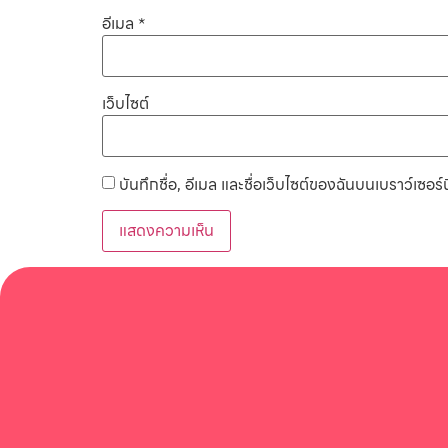
อีเมล
*
เว็บไซต์
บันทึกชื่อ, อีเมล และชื่อเว็บไซต์ของฉันบนเบราว์เซอ