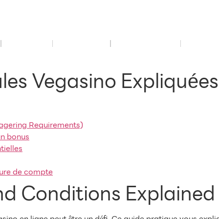
ROOMS
SERVICES
CONTACT US
095-96
les Vegasino Expliquée
Wagering Requirements)
un bonus
tielles
eture de compte
d Conditions Explained
ino en ligne peut être un défi. Ce guide pratique vous expliq