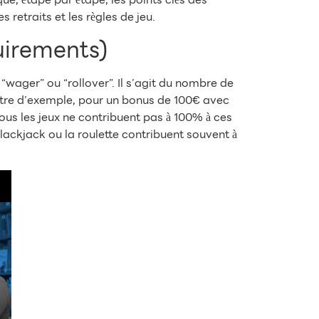
retraits et les règles de jeu.
uirements)
“wager” ou “rollover”. Il s’agit du nombre de
titre d’exemple, pour un bonus de 100€ avec
tous les jeux ne contribuent pas à 100% à ces
ackjack ou la roulette contribuent souvent à