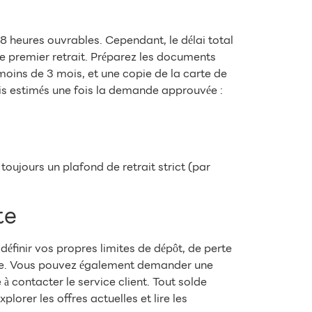
48 heures ouvrables. Cependant, le délai total
e premier retrait. Préparez les documents
e moins de 3 mois, et une copie de la carte de
lais estimés une fois la demande approuvée :
toujours un plafond de retrait strict (par
te
éfinir vos propres limites de dépôt, de perte
rôle. Vous pouvez également demander une
 contacter le service client. Tout solde
orer les offres actuelles et lire les