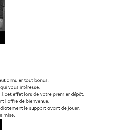
ut annuler tout bonus.
qui vous intéresse.
et effet lors de votre premier dépôt.
t l’offre de bienvenue.
diatement le support avant de jouer.
e mise.