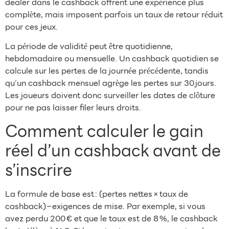
dealer dans le cashback offrent une expérience plus
complète, mais imposent parfois un taux de retour réduit
pour ces jeux.
La période de validité peut être quotidienne,
hebdomadaire ou mensuelle. Un cashback quotidien se
calcule sur les pertes de la journée précédente, tandis
qu’un cashback mensuel agrège les pertes sur 30 jours.
Les joueurs doivent donc surveiller les dates de clôture
pour ne pas laisser filer leurs droits.
Comment calculer le gain
réel d’un cashback avant de
s’inscrire
La formule de base est : (pertes nettes × taux de
cashback) – exigences de mise. Par exemple, si vous
avez perdu 200 € et que le taux est de 8 %, le cashback