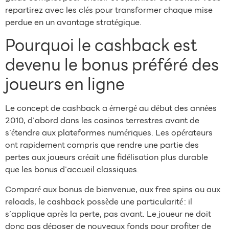
repartirez avec les clés pour transformer chaque mise
perdue en un avantage stratégique.
Pourquoi le cashback est
devenu le bonus préféré des
joueurs en ligne
Le concept de cashback a émergé au début des années
2010, d’abord dans les casinos terrestres avant de
s’étendre aux plateformes numériques. Les opérateurs
ont rapidement compris que rendre une partie des
pertes aux joueurs créait une fidélisation plus durable
que les bonus d’accueil classiques.
Comparé aux bonus de bienvenue, aux free spins ou aux
reloads, le cashback possède une particularité : il
s’applique après la perte, pas avant. Le joueur ne doit
donc pas déposer de nouveaux fonds pour profiter de