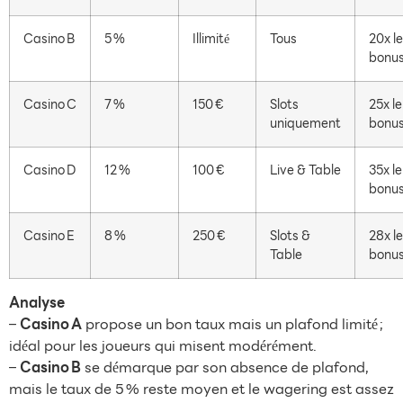
Casino B
5 %
Illimité
Tous
20x le
bonu
Casino C
7 %
150 €
Slots
25x le
uniquement
bonu
Casino D
12 %
100 €
Live & Table
35x le
bonu
Casino E
8 %
250 €
Slots &
28x le
Table
bonu
Analyse
–
Casino A
propose un bon taux mais un plafond limité ;
idéal pour les joueurs qui misent modérément.
–
Casino B
se démarque par son absence de plafond,
mais le taux de 5 % reste moyen et le wagering est assez