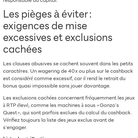
responsable du capital.
Les pièges à éviter :
exigences de mise
excessives et exclusions
cachées
Les clauses abusives se cachent souvent dans les petits
caractères. Un wagering de 40 x ou plus sur le cashback
est considéré comme excessif, car il rend le retrait du
bonus quasi impossible sans jouer davantage.
Les exclusions cachées concernent fréquemment les jeux
à RTP élevé, comme les machines à sous « Gonzo’s
Quest », qui sont parfois exclues du calcul du cashback.
Vérifiez toujours la liste des jeux exclus avant de
s’engager.