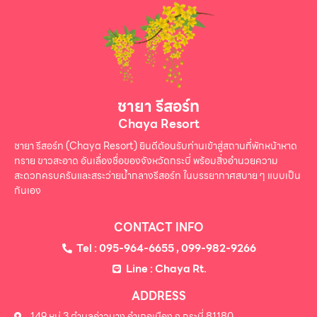
ชายา รีสอร์ท
Chaya Resort
ชายา รีสอร์ท (Chaya Resort) ยินดีต้อนรับท่านเข้าสู่สถานที่พักหน้าหาด
ทราย ขาวสะอาด อันเลื่องชื่อของจังหวัดกระบี่ พร้อมสิ่งอำนวยความ
สะดวกครบครันและสระว่ายน้ำกลางรีสอร์ท ในบรรยากาศสบาย ๆ แบบเป็น
กันเอง
CONTACT INFO
Tel : 095-964-6655 , 099-982-9266
Line : Chaya Rt.
ADDRESS
149 หมู่ 3 ตำบลอ่าวนาง อำเภอเมือง จ.กระบี่ 81180